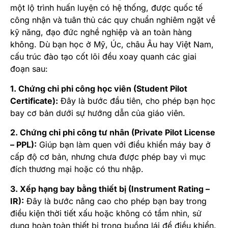
một lộ trình huấn luyện có hệ thống, được quốc tế
công nhận và tuân thủ các quy chuẩn nghiêm ngặt về
kỹ năng, đạo đức nghề nghiệp và an toàn hàng
không. Dù bạn học ở Mỹ, Úc, châu Âu hay Việt Nam,
cấu trúc đào tạo cốt lõi đều xoay quanh các giai
đoạn sau:
1. Chứng chỉ phi công học viên (Student Pilot
Certificate):
Đây là bước đầu tiên, cho phép bạn học
bay cơ bản dưới sự hướng dẫn của giáo viên.
2. Chứng chỉ phi công tư nhân (Private Pilot License
– PPL):
Giúp bạn làm quen với điều khiển máy bay ở
cấp độ cơ bản, nhưng chưa được phép bay vì mục
đích thương mại hoặc có thu nhập.
3. Xếp hạng bay bằng thiết bị (Instrument Rating –
IR):
Đây là bước nâng cao cho phép bạn bay trong
điều kiện thời tiết xấu hoặc không có tầm nhìn, sử
dụng hoàn toàn thiết bị trong buồng lái để điều khiển.