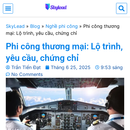
SkyLead
»
Blog
»
Nghề phi công
»
Phi công thương
mại: Lộ trình, yêu cầu, chứng chỉ
Phi công thương mại: Lộ trình,
yêu cầu, chứng chỉ
Trần Tiến Đạt
Tháng 6 25, 2025
9:53 sáng
No Comments