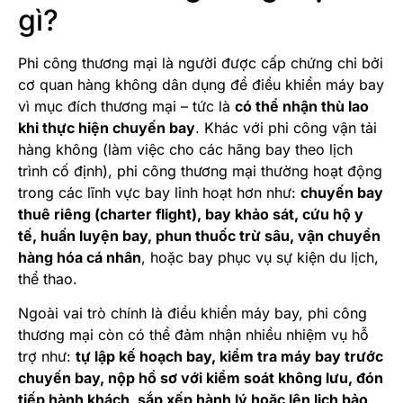
gì?
Phi công thương mại là người được cấp chứng chỉ bởi
cơ quan hàng không dân dụng để điều khiển máy bay
vì mục đích thương mại – tức là
có thể nhận thù lao
khi thực hiện chuyến bay
. Khác với phi công vận tải
hàng không (làm việc cho các hãng bay theo lịch
trình cố định), phi công thương mại thường hoạt động
trong các lĩnh vực bay linh hoạt hơn như:
chuyến bay
thuê riêng (charter flight), bay khảo sát, cứu hộ y
tế, huấn luyện bay, phun thuốc trừ sâu, vận chuyển
hàng hóa cá nhân
, hoặc bay phục vụ sự kiện du lịch,
thể thao.
Ngoài vai trò chính là điều khiển máy bay, phi công
thương mại còn có thể đảm nhận nhiều nhiệm vụ hỗ
trợ như:
tự lập kế hoạch bay, kiểm tra máy bay trước
chuyến bay, nộp hồ sơ với kiểm soát không lưu, đón
tiếp hành khách, sắp xếp hành lý hoặc lên lịch bảo