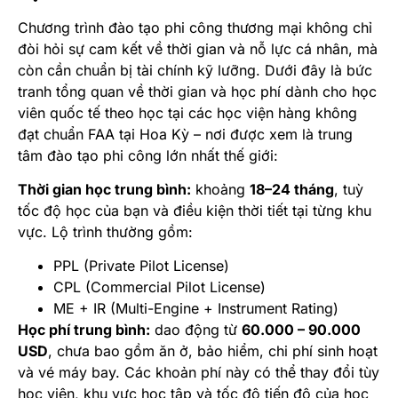
Chương trình đào tạo phi công thương mại không chỉ
đòi hỏi sự cam kết về thời gian và nỗ lực cá nhân, mà
còn cần chuẩn bị tài chính kỹ lưỡng. Dưới đây là bức
tranh tổng quan về thời gian và học phí dành cho học
viên quốc tế theo học tại các học viện hàng không
đạt chuẩn FAA tại Hoa Kỳ – nơi được xem là trung
tâm đào tạo phi công lớn nhất thế giới:
Thời gian học trung bình:
khoảng
18–24 tháng
, tuỳ
tốc độ học của bạn và điều kiện thời tiết tại từng khu
vực. Lộ trình thường gồm:
PPL (Private Pilot License)
CPL (Commercial Pilot License)
ME + IR (Multi-Engine + Instrument Rating)
Học phí trung bình:
dao động từ
60.000 – 90.000
USD
, chưa bao gồm ăn ở, bảo hiểm, chi phí sinh hoạt
và vé máy bay. Các khoản phí này có thể thay đổi tùy
học viện, khu vực học tập và tốc độ tiến độ của học