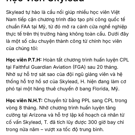
Skylead tự hào là cầu nối giúp nhiều học viên Việt
Nam tiếp cận chương trình đào tạo phi công quốc tế
chuẩn FAA tại Mỹ, từ đó mở ra cánh cửa nghề nghiệp
thực tế trên thị trường hàng không toàn cầu. Dưới đây
là một số câu chuyện thành công từ chính học viên
của chúng tôi:
Học viên P.T.H:
Hoàn tất chương trình huấn luyện CPL
tại Faithful Guardian Aviation (FGA) sau 20 tháng.
Nhờ sự hỗ trợ sát sao của đội ngũ giảng viên và hệ
thống hỗ trợ hồ sơ của Skylead, H. hiện đang làm cơ
phó tại một hãng thuê chuyến ở bang Florida, Mỹ.
Học viên N.H.T:
Chuyển từ bằng PPL sang CPL trong
vòng 8 tháng. Nhờ chương trình huấn luyện tăng
cường tại Arizona và hỗ trợ lập kế hoạch cá nhân từ
cố vấn Skylead, T. đã tích lũy được 300 giờ bay chỉ
trong nửa năm – vượt xa tốc độ trung bình.