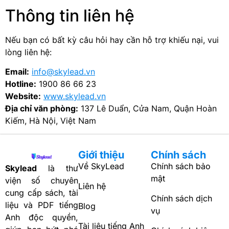
Thông tin liên hệ
Nếu bạn có bất kỳ câu hỏi hay cần hỗ trợ khiếu nại, vui
lòng liên hệ:
Email:
info@skylead.vn
Hotline:
1900 86 66 23
Website:
www.skylead.vn
Địa chỉ văn phòng:
137 Lê Duẩn, Cửa Nam, Quận Hoàn
Kiếm, Hà Nội, Việt Nam
Giới thiệu
Chính sách
Về SkyLead
Chính sách bảo
Skylead
là thư
mật
viện số chuyên
Liên hệ
cung cấp sách, tài
Chính sách dịch
liệu và PDF tiếng
Blog
vụ
Anh độc quyền,
Tài liệu tiếng Anh