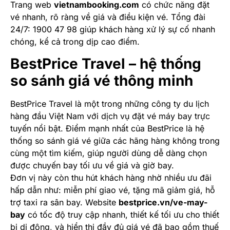
Trang web
vietnambooking.com
có chức năng đặt
vé nhanh, rõ ràng về giá và điều kiện vé. Tổng đài
24/7: 1900 47 98 giúp khách hàng xử lý sự cố nhanh
chóng, kể cả trong dịp cao điểm.
BestPrice Travel – hệ thống
so sánh giá vé thông minh
BestPrice Travel là một trong những công ty du lịch
hàng đầu Việt Nam với dịch vụ đặt vé máy bay trực
tuyến nổi bật. Điểm mạnh nhất của BestPrice là hệ
thống so sánh giá vé giữa các hãng hàng không trong
cùng một tìm kiếm, giúp người dùng dễ dàng chọn
được chuyến bay tối ưu về giá và giờ bay.
Đơn vị này còn thu hút khách hàng nhờ nhiều ưu đãi
hấp dẫn như: miễn phí giao vé, tặng mã giảm giá, hỗ
trợ taxi ra sân bay. Website
bestprice.vn/ve-may-
bay
có tốc độ truy cập nhanh, thiết kế tối ưu cho thiết
bị di động, và hiển thị đầy đủ giá vé đã bao gồm thuế