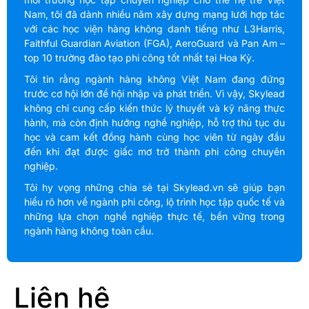
Nam, tôi đã dành nhiều năm xây dựng mạng lưới hợp tác
với các học viện hàng không danh tiếng như L3Harris,
Faithful Guardian Aviation (FGA), AeroGuard và Pan Am –
top 10 trường đào tạo phi công tốt nhất tại Hoa Kỳ.
Tôi tin rằng ngành hàng không Việt Nam đang đứng
trước cơ hội lớn để hội nhập và phát triển. Vì vậy, Skylead
không chỉ cung cấp kiến thức lý thuyết và kỹ năng thực
hành, mà còn định hướng nghề nghiệp, hỗ trợ thủ tục du
học và cam kết đồng hành cùng học viên từ ngày đầu
đến khi đạt được giấc mơ trở thành phi công chuyên
nghiệp.
Tôi hy vọng những chia sẻ tại Skylead.vn sẽ giúp bạn
hiểu rõ hơn về ngành phi công, lộ trình học tập quốc tế và
những lựa chọn nghề nghiệp thực tế, bền vững trong
ngành hàng không toàn cầu.
Liên hệ