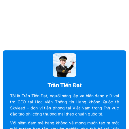
Trần Tiến Đạt
Tôi là Trần Tiến Đạt, người sáng lập và hiện đang giữ vai
trò CEO tại Học viện Thông tin Hàng không Quốc tế
Skylead – đơn vị tiên phong tại Việt Nam trong lĩnh vực
đào tạo phi công thương mại theo chuẩn quốc tế.
Với niềm đam mê hàng không và mong muốn tạo ra một
môi trường học tập chuyên nghiệp cho thế hệ trẻ Việt