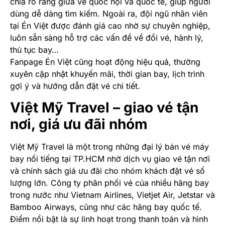
chia rõ ràng giữa vé quốc nội và quốc tế, giúp người
dùng dễ dàng tìm kiếm. Ngoài ra, đội ngũ nhân viên
tại Én Việt được đánh giá cao nhờ sự chuyên nghiệp,
luôn sẵn sàng hỗ trợ các vấn đề về đổi vé, hành lý,
thủ tục bay…
Fanpage Én Việt cũng hoạt động hiệu quả, thường
xuyên cập nhật khuyến mãi, thời gian bay, lịch trình
gợi ý và hướng dẫn đặt vé chi tiết.
Việt Mỹ Travel – giao vé tận
nơi, giá ưu đãi nhóm
Việt Mỹ Travel là một trong những đại lý bán vé máy
bay nổi tiếng tại TP.HCM nhờ dịch vụ giao vé tận nơi
và chính sách giá ưu đãi cho nhóm khách đặt vé số
lượng lớn. Công ty phân phối vé của nhiều hãng bay
trong nước như Vietnam Airlines, Vietjet Air, Jetstar và
Bamboo Airways, cũng như các hãng bay quốc tế.
Điểm nổi bật là sự linh hoạt trong thanh toán và hình