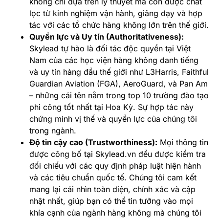
không chỉ dựa trên lý thuyết mà còn được chắt
lọc từ kinh nghiệm vận hành, giảng dạy và hợp
tác với các tổ chức hàng không lớn trên thế giới.
Quyền lực và Uy tín (Authoritativeness):
Skylead tự hào là đối tác độc quyền tại Việt
Nam của các học viện hàng không danh tiếng
và uy tín hàng đầu thế giới như L3Harris, Faithful
Guardian Aviation (FGA), AeroGuard, và Pan Am
– những cái tên nằm trong top 10 trường đào tạo
phi công tốt nhất tại Hoa Kỳ. Sự hợp tác này
chứng minh vị thế và quyền lực của chúng tôi
trong ngành.
Độ tin cậy cao (Trustworthiness):
Mọi thông tin
được công bố tại Skylead.vn đều được kiểm tra
đối chiếu với các quy định pháp luật hiện hành
và các tiêu chuẩn quốc tế. Chúng tôi cam kết
mang lại cái nhìn toàn diện, chính xác và cập
nhật nhất, giúp bạn có thể tin tưởng vào mọi
khía cạnh của ngành hàng không mà chúng tôi