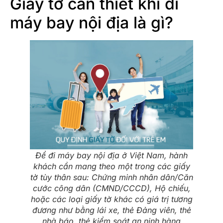
Giấy tờ cần thiết khi đi
máy bay nội địa là gì?
Để đi máy bay nội địa ở Việt Nam, hành
khách cần mang theo một trong các giấy
tờ tùy thân sau: Chứng minh nhân dân/Căn
cước công dân (CMND/CCCD), Hộ chiếu,
hoặc các loại giấy tờ khác có giá trị tương
đương như bằng lái xe, thẻ Đảng viên, thẻ
nhà báo, thẻ kiểm soát an ninh hàng