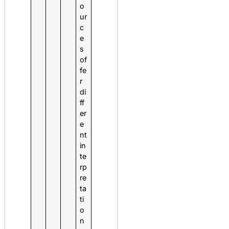
o
ur
c
e
s
of
fe
r
di
ff
er
e
nt
in
te
rp
re
ta
ti
o
n