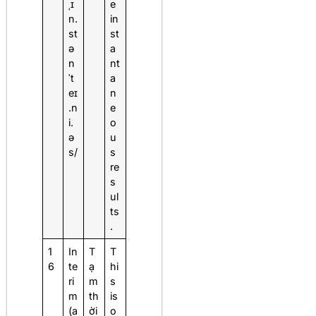
ˌɪ
e
n.
in
st
st
ə
a
n
nt
ˈt
a
eɪ
n
.n
e
i.
o
ə
u
s/
s
re
s
ul
ts
.
1
In
T
T
6
te
ạ
hi
ri
m
s
m
th
is
(a
ời
o