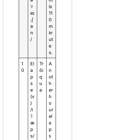
ˈr
is
eɪ
11
.ʃ
0
ə
m
n
in
/
ut
e
s.
1
El
Tr
A
0
a
ôi
n
p
q
ot
s
u
h
e
a
er
(v
h
)
o
/i
ur
ˈl
el
æ
a
p
p
s/
s