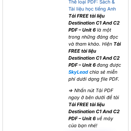
Thể loại PDF:
Sách &
Tài liệu học tiếng Anh
Tải FREE tài liệu
Destination C1 And C2
PDF – Unit 6
là một
trong những đáng đọc
và tham khảo. Hiện
Tải
FREE tài liệu
Destination C1 And C2
PDF – Unit 6
đang được
SkyLead
chia sẻ miễn
phí dưới dạng file PDF.
=> Nhấn nút Tải PDF
ngay ở bên dưới để tải
Tải FREE tài liệu
Destination C1 And C2
PDF – Unit 6
về máy
của bạn nhé!