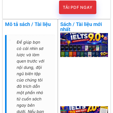
TẢI PDF NGAY
Mô tả sách / Tài liệu
Sách / Tài liệu mới
nhất
Để giúp bạn
có cái nhìn sơ
lược và làm
quen trước với
nội dung, đội
ngũ biên tập
của chúng tôi
đã trích dẫn
một phần nhỏ
từ cuốn sách
ngay bên
dưới. Nếu bạn