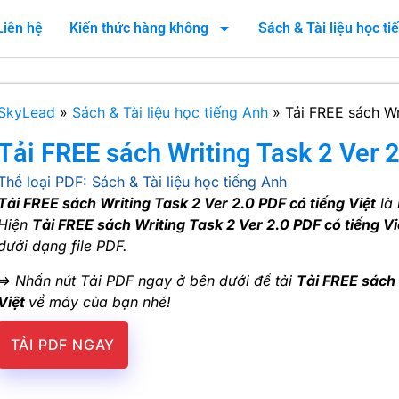
Liên hệ
Kiến thức hàng không
Sách & Tài liệu học t
SkyLead
»
Sách & Tài liệu học tiếng Anh
»
Tải FREE sách Wr
Tải FREE sách Writing Task 2 Ver 2
Thể loại PDF:
Sách & Tài liệu học tiếng Anh
Tải FREE sách Writing Task 2 Ver 2.0 PDF có tiếng Việt
là 
Hiện
Tải FREE sách Writing Task 2 Ver 2.0 PDF có tiếng V
dưới dạng file PDF.
=> Nhấn nút Tải PDF ngay ở bên dưới để tải
Tải FREE sách 
Việt
về máy của bạn nhé!
TẢI PDF NGAY