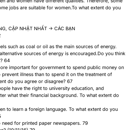
en and women have different qualities. Therefore, some
some jobs are suitable for women.To what extent do you
G, CẬP NHẬT NHẤT -> CÁC BẠN
2
els such as coal or oil as the main sources of energy.
alternative sources of energy is encouraged.Do you think
t? 64
more important for government to spend public money on
o prevent illness than to spend it on the treatment of
tent do you agree or disagree? 67
ople have the right to university education, and
er what their financial background. To what extent do
ren to learn a foreign language. To what extent do you
5
o need for printed paper newspapers. 79
e? (19/11/16) 79