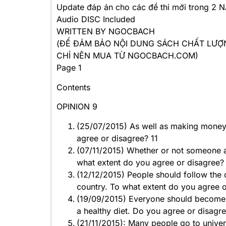
Update đáp án cho các đề thi mới trong 2
Audio DISC Included
WRITTEN BY NGOCBACH
(ĐỂ ĐẢM BẢO NỘI DUNG SÁCH CHẤT LƯỢN
CHỈ NÊN MUA TỪ NGOCBACH.COM)
Page 1
Contents
OPINION 9
(25/07/2015) As well as making money, 
agree or disagree? 11
(07/11/2015) Whether or not someone ac
what extent do you agree or disagree?
(12/12/2015) People should follow the 
country. To what extent do you agree o
(19/09/2015) Everyone should become 
a healthy diet. Do you agree or disagr
(21/11/2015): Many people go to unive