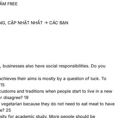
 NĂM FREE
G, CẬP NHẬT NHẤT -> CÁC BẠN
businesses also have social responsibilities. Do you
hieves their aims is mostly by a question of luck. To
 15
customs and traditions when people start to live in a new
r disagree? 19
vegetarian because they do not need to eat meat to have
ee? 25
rsity for academic study. More people should be