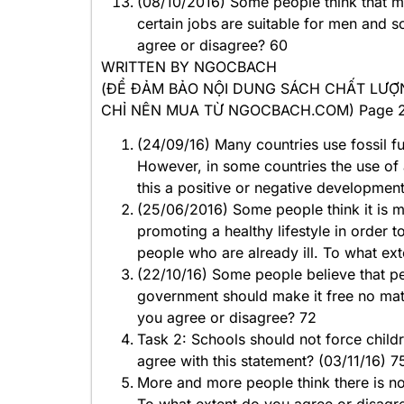
(08/10/2016) Some people think that m
certain jobs are suitable for men and 
agree or disagree? 60
WRITTEN BY NGOCBACH
(ĐỂ ĐẢM BẢO NỘI DUNG SÁCH CHẤT LƯỢN
CHỈ NÊN MUA TỪ NGOCBACH.COM) Page 
(24/09/16) Many countries use fossil fu
However, in some countries the use of 
this a positive or negative developmen
(25/06/2016) Some people think it is 
promoting a healthy lifestyle in order t
people who are already ill. To what ex
(22/10/16) Some people believe that pe
government should make it free no matt
you agree or disagree? 72
Task 2: Schools should not force child
agree with this statement? (03/11/16) 7
More and more people think there is n
To what extent do you agree or disagre