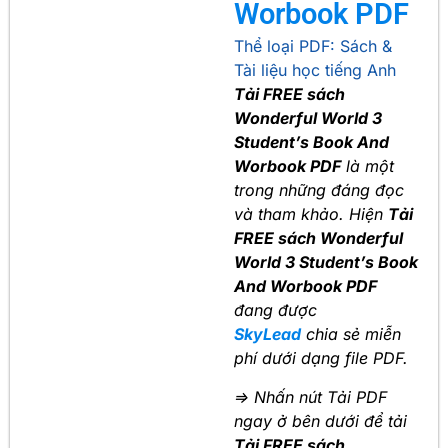
Worbook PDF
Thể loại PDF:
Sách &
Tài liệu học tiếng Anh
Tải FREE sách
Wonderful World 3
Student’s Book And
Worbook PDF
là một
trong những đáng đọc
và tham khảo. Hiện
Tải
FREE sách Wonderful
World 3 Student’s Book
And Worbook PDF
đang được
SkyLead
chia sẻ miễn
phí dưới dạng file PDF.
=> Nhấn nút Tải PDF
ngay ở bên dưới để tải
Tải FREE sách