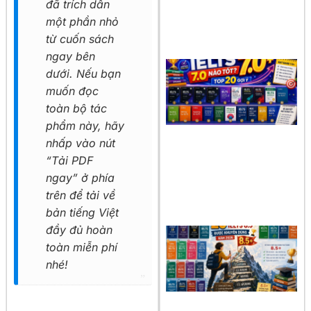
đã trích dẫn
một phần nhỏ
từ cuốn sách
ngay bên
dưới. Nếu bạn
muốn đọc
toàn bộ tác
phẩm này, hãy
nhấp vào nút
“Tải PDF
ngay” ở phía
trên để tải về
bản tiếng Việt
đầy đủ hoàn
toàn miễn phí
nhé!