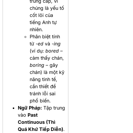
trung cấp, vì
chúng là yếu tố
cốt lõi của
tiếng Anh tự
nhiên.
Phân biệt tính
từ
-ed
và
-ing
(ví dụ:
bored
–
cảm thấy chán,
boring
– gây
chán) là một kỹ
năng tinh tế,
cần thiết để
tránh lỗi sai
phổ biến.
Ngữ Pháp:
Tập trung
vào
Past
Continuous (Thì
Quá Khứ Tiếp Diễn)
.