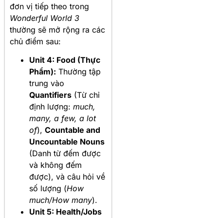
đơn vị tiếp theo trong
Wonderful World 3
thường sẽ mở rộng ra các
chủ điểm sau:
Unit 4: Food (Thực
Phẩm):
Thường tập
trung vào
Quantifiers
(Từ chỉ
định lượng:
much,
many, a few, a lot
of
),
Countable and
Uncountable Nouns
(Danh từ đếm được
và không đếm
được), và câu hỏi về
số lượng (
How
much/How many
).
Unit 5: Health/Jobs