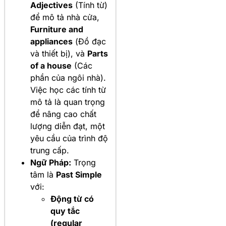
Adjectives
(Tính từ)
để mô tả nhà cửa,
Furniture and
appliances
(Đồ đạc
và thiết bị), và
Parts
of a house
(Các
phần của ngôi nhà).
Việc học các tính từ
mô tả là quan trọng
để nâng cao chất
lượng diễn đạt, một
yêu cầu của trình độ
trung cấp.
Ngữ Pháp:
Trọng
tâm là
Past Simple
với:
Động từ có
quy tắc
(regular