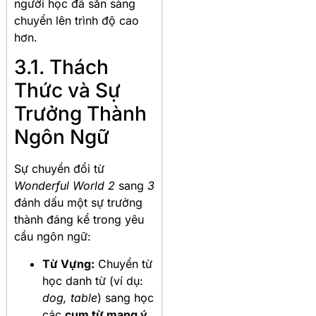
người học đã sẵn sàng
chuyển lên trình độ cao
hơn.
3.1. Thách
Thức và Sự
Trưởng Thành
Ngôn Ngữ
Sự chuyển đổi từ
Wonderful World 2
sang
3
đánh dấu một sự trưởng
thành đáng kể trong yêu
cầu ngôn ngữ:
Từ Vựng:
Chuyển từ
học danh từ (ví dụ:
dog, table
) sang học
các
cụm từ mang ý