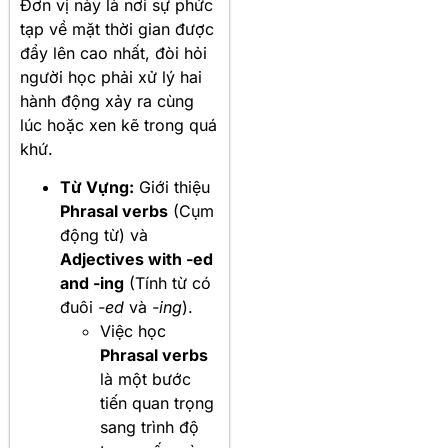
Đơn vị này là nơi sự phức
tạp về mặt thời gian được
đẩy lên cao nhất, đòi hỏi
người học phải xử lý hai
hành động xảy ra cùng
lúc hoặc xen kẽ trong quá
khứ.
Từ Vựng:
Giới thiệu
Phrasal verbs
(Cụm
động từ) và
Adjectives with -ed
and -ing
(Tính từ có
đuôi
-ed
và
-ing
).
Việc học
Phrasal verbs
là một bước
tiến quan trọng
sang trình độ