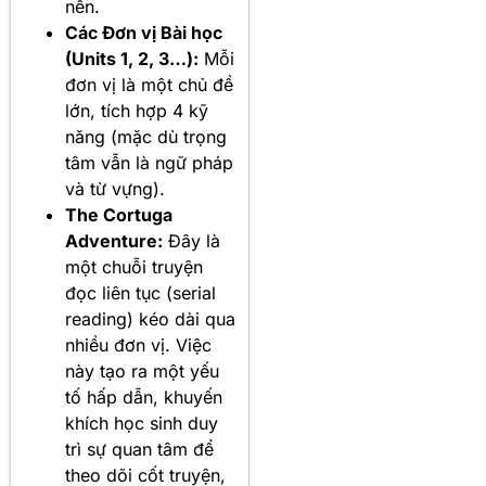
nền.
Các Đơn vị Bài học
(Units 1, 2, 3…):
Mỗi
đơn vị là một chủ đề
lớn, tích hợp 4 kỹ
năng (mặc dù trọng
tâm vẫn là ngữ pháp
và từ vựng).
The Cortuga
Adventure:
Đây là
một chuỗi truyện
đọc liên tục (serial
reading) kéo dài qua
nhiều đơn vị. Việc
này tạo ra một yếu
tố hấp dẫn, khuyến
khích học sinh duy
trì sự quan tâm để
theo dõi cốt truyện,