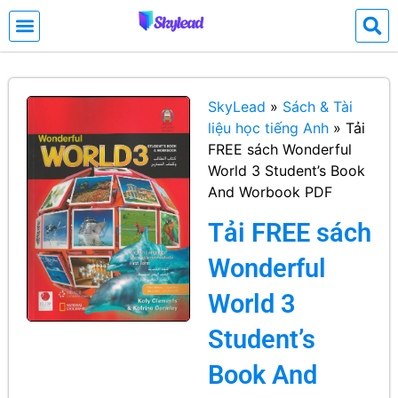
SkyLead
»
Sách & Tài
liệu học tiếng Anh
»
Tải
FREE sách Wonderful
World 3 Student’s Book
And Worbook PDF
Tải FREE sách
Wonderful
World 3
Student’s
Book And