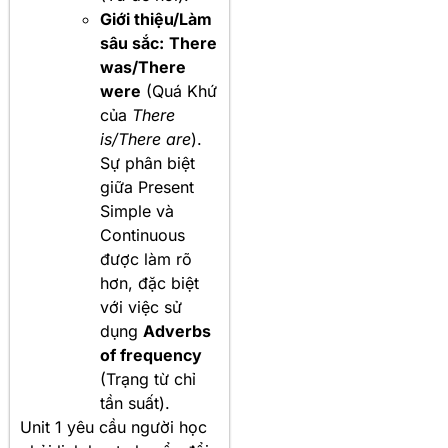
Giới thiệu/Làm
sâu sắc:
There
was/There
were
(Quá Khứ
của
There
is/There are
).
Sự phân biệt
giữa Present
Simple và
Continuous
được làm rõ
hơn, đặc biệt
với việc sử
dụng
Adverbs
of frequency
(Trạng từ chỉ
tần suất).
Unit 1 yêu cầu người học