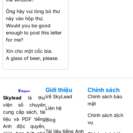
Ông hãy vui lòng bỏ thư
này vào hộp thư.
Would you be good
enough to post this letter
for me?
Xin cho một cốc bia.
A glass of beer, please.
Giới thiệu
Chính sách
Về SkyLead
Chính sách bảo
Skylead
là thư
mật
viện số chuyên
Liên hệ
cung cấp sách, tài
Chính sách dịch
liệu và PDF tiếng
Blog
vụ
Anh độc quyền,
Tài liệu tiếng Anh