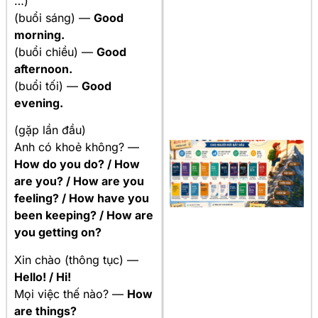
…)
(buổi sáng) —
Good
morning.
(buổi chiều) —
Good
afternoon.
(buổi tối) —
Good
evening.
(gặp lần đầu)
Anh có khoẻ không? —
How do you do? / How
are you? / How are you
feeling? / How have you
been keeping? / How are
you getting on?
Xin chào (thông tục) —
Hello! / Hi!
Mọi việc thế nào? —
How
are things?