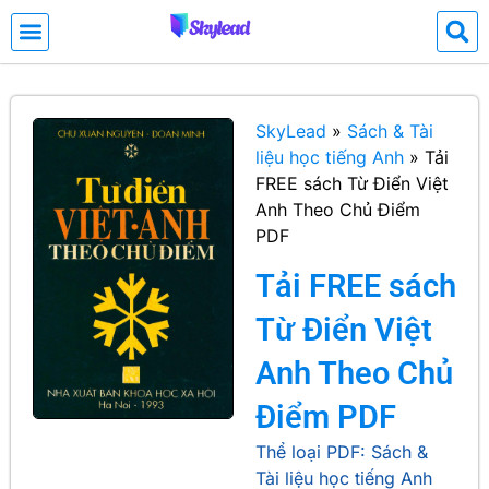
SkyLead
»
Sách & Tài
liệu học tiếng Anh
»
Tải
FREE sách Từ Điển Việt
Anh Theo Chủ Điểm
PDF
Tải FREE sách
Từ Điển Việt
Anh Theo Chủ
Điểm PDF
Thể loại PDF:
Sách &
Tài liệu học tiếng Anh