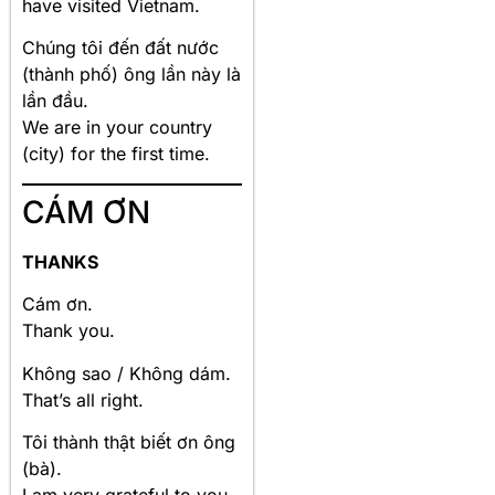
have visited Vietnam.
Chúng tôi đến đất nước
(thành phố) ông lần này là
lần đầu.
We are in your country
(city) for the first time.
CÁM ƠN
THANKS
Cám ơn.
Thank you.
Không sao / Không dám.
That’s all right.
Tôi thành thật biết ơn ông
(bà).
I am very grateful to you.