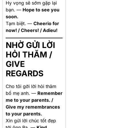
Hy vọng sẽ sớm gặp lại
bạn. —
Hope to see you
soon.
Tạm biệt. —
Cheerio for
now! / Cheers! / Adieu!
NHỜ GỬI LỜI
HỎI THĂM /
GIVE
REGARDS
Cho tôi gởi lời hỏi thăm
bố mẹ anh. —
Remember
me to your parents. /
Give my remembrances
to your parents.
Xin gửi lời chúc tốt đẹp
tới ông Ba. —
Kind