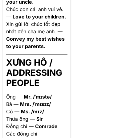
your uncle.
Chúc con cái anh vui vẻ.
—
Love to your children.
Xin gửi lời chúc tốt đẹp
nhất đến cha mẹ anh. —
Convey my best wishes
to your parents.
XƯNG HÔ /
ADDRESSING
PEOPLE
Ông —
Mr. /ˈmɪstə/
Bà —
Mrs. /ˈmɪsɪz/
Cô —
Ms. /mɪz/
Thưa ông —
Sir
Đồng chí —
Comrade
Các đồng chí —