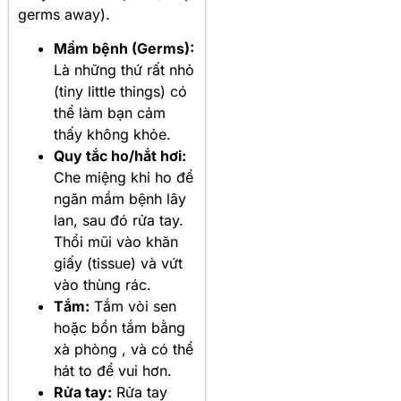
germs away)
.
Mầm bệnh (Germs):
Là những thứ rất nhỏ
(tiny little things) có
thể làm bạn cảm
thấy không khỏe.
Quy tắc ho/hắt hơi:
Che miệng khi ho để
ngăn mầm bệnh lây
lan, sau đó rửa tay.
Thổi mũi vào khăn
giấy (tissue) và vứt
vào thùng rác.
Tắm:
Tắm vòi sen
hoặc bồn tắm bằng
xà phòng , và có thể
hát to để vui hơn.
Rửa tay:
Rửa tay