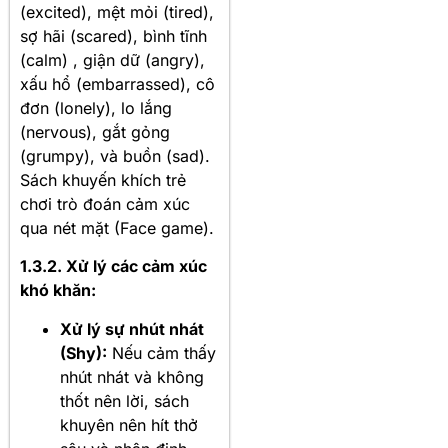
(excited), mệt mỏi (tired),
sợ hãi (scared), bình tĩnh
(calm)
, giận dữ (angry),
xấu hổ (embarrassed), cô
đơn (lonely), lo lắng
(nervous), gắt gỏng
(grumpy), và buồn (sad)
.
Sách khuyến khích trẻ
chơi trò đoán cảm xúc
qua nét mặt (Face game)
.
1.3.2. Xử lý các cảm xúc
khó khăn:
Xử lý sự nhút nhát
(Shy):
Nếu cảm thấy
nhút nhát và không
thốt nên lời, sách
khuyên nên hít thở