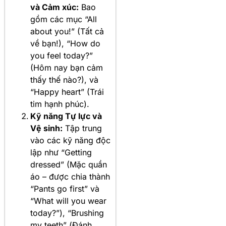
và Cảm xúc:
Bao
gồm các mục “All
about you!” (Tất cả
về bạn!), “How do
you feel today?”
(Hôm nay bạn cảm
thấy thế nào?), và
“Happy heart” (Trái
tim hạnh phúc).
Kỹ năng Tự lực và
Vệ sinh:
Tập trung
vào các kỹ năng độc
lập như “Getting
dressed” (Mặc quần
áo – được chia thành
“Pants go first” và
“What will you wear
today?”), “Brushing
my teeth” (Đánh