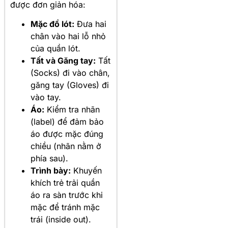
được đơn giản hóa:
Mặc đồ lót:
Đưa hai
chân vào hai lỗ nhỏ
của quần lót.
Tất và Găng tay:
Tất
(Socks) đi vào chân,
găng tay (Gloves) đi
vào tay.
Áo:
Kiểm tra nhãn
(label) để đảm bảo
áo được mặc đúng
chiều (nhãn nằm ở
phía sau).
Trình bày:
Khuyến
khích trẻ trải quần
áo ra sàn trước khi
mặc để tránh mặc
trái (inside out).