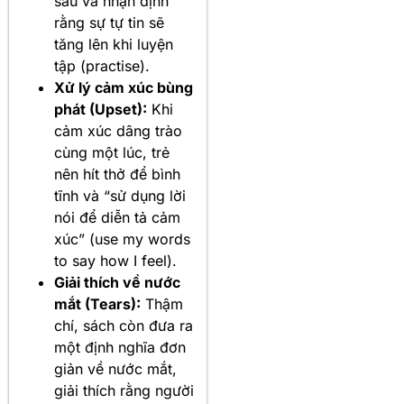
sâu và nhận định
rằng sự tự tin sẽ
tăng lên khi luyện
tập (practise).
Xử lý cảm xúc bùng
phát (Upset):
Khi
cảm xúc dâng trào
cùng một lúc, trẻ
nên hít thở để bình
tĩnh và “sử dụng lời
nói để diễn tả cảm
xúc” (use my words
to say how I feel).
Giải thích về nước
mắt (Tears):
Thậm
chí, sách còn đưa ra
một định nghĩa đơn
giản về nước mắt,
giải thích rằng người