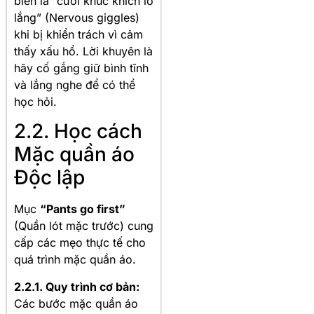
biến là “cười khúc khích lo
lắng” (Nervous giggles)
khi bị khiển trách vì cảm
thấy xấu hổ
. Lời khuyên là
hãy cố gắng giữ bình tĩnh
và lắng nghe để có thể
học hỏi
.
2.2. Học cách
Mặc quần áo
Độc lập
Mục
“Pants go first”
(Quần lót mặc trước) cung
cấp các mẹo thực tế cho
quá trình mặc quần áo
.
2.2.1. Quy trình cơ bản:
Các bước mặc quần áo