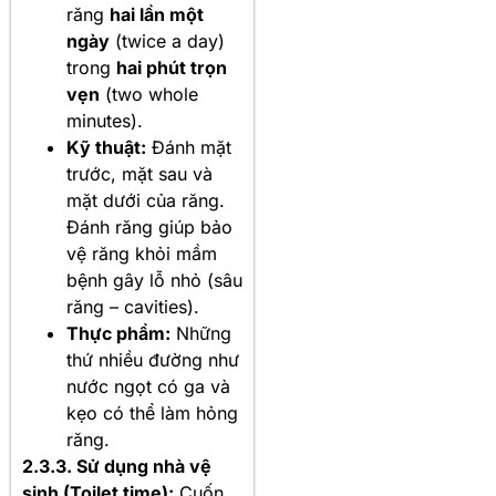
răng
hai lần một
ngày
(twice a day)
trong
hai phút trọn
vẹn
(two whole
minutes).
Kỹ thuật:
Đánh mặt
trước, mặt sau và
mặt dưới của răng.
Đánh răng giúp bảo
vệ răng khỏi mầm
bệnh gây lỗ nhỏ (sâu
răng – cavities).
Thực phẩm:
Những
thứ nhiều đường như
nước ngọt có ga và
kẹo có thể làm hỏng
răng.
2.3.3. Sử dụng nhà vệ
sinh (Toilet time):
Cuốn