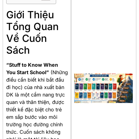
Giới Thiệu
Tổng Quan
Về Cuốn
Sách
“Stuff to Know When
You Start School”
(Những
điều cần biết khi bắt đầu
đi học) của nhà xuất bản
DK là một cẩm nang trực
quan và thân thiện, được
thiết kế đặc biệt cho trẻ
em sắp bước vào môi
trường học đường chính
thức. Cuốn sách không