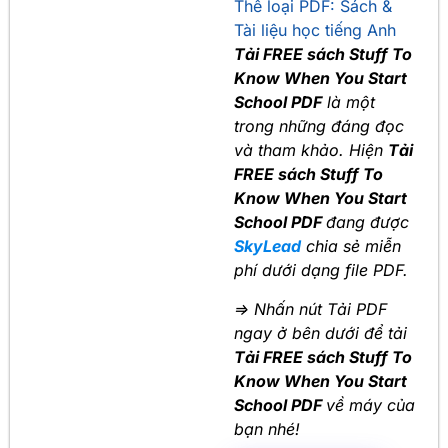
Thể loại PDF:
Sách &
Tài liệu học tiếng Anh
Tải FREE sách Stuff To
Know When You Start
School PDF
là một
trong những đáng đọc
và tham khảo. Hiện
Tải
FREE sách Stuff To
Know When You Start
School PDF
đang được
SkyLead
chia sẻ miễn
phí dưới dạng file PDF.
=> Nhấn nút Tải PDF
ngay ở bên dưới để tải
Tải FREE sách Stuff To
Know When You Start
School PDF
về máy của
bạn nhé!