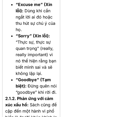
“Excuse me” (Xin
lỗi):
Dùng khi cần
ngắt lời ai đó hoặc
thu hút sự chú ý của
họ.
“Sorry” (Xin lỗi):
“Thực sự, thực sự
quan trọng” (really,
really important) vì
nó thể hiện rằng bạn
biết mình sai và sẽ
không lặp lại.
“Goodbye” (Tạm
biệt):
Đừng quên nói
“goodbye” khi rời đi.
2.1.2. Phản ứng với cảm
xúc xấu hổ:
Sách cũng đề
cập đến một hành vi phổ