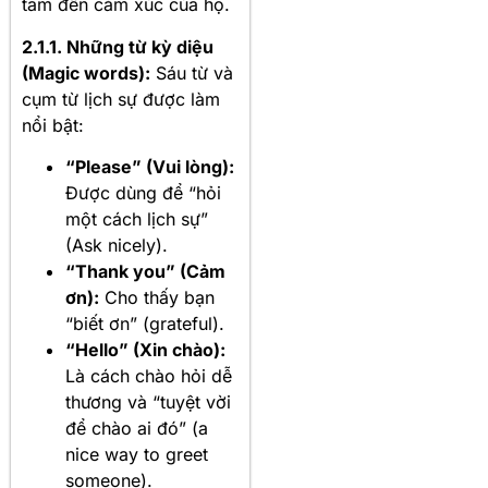
tâm đến cảm xúc của họ
.
2.1.1. Những từ kỳ diệu
(Magic words):
Sáu từ và
cụm từ lịch sự được làm
nổi bật:
“Please” (Vui lòng):
Được dùng để “hỏi
một cách lịch sự”
(Ask nicely).
“Thank you” (Cảm
ơn):
Cho thấy bạn
“biết ơn” (grateful).
“Hello” (Xin chào):
Là cách chào hỏi dễ
thương và “tuyệt vời
để chào ai đó” (a
nice way to greet
someone).