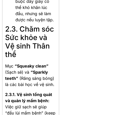
buộc dây giày có
thể khó khăn lúc
đầu, nhưng sẽ làm
được nếu luyện tập.
2.3. Chăm sóc
Sức khỏe và
Vệ sinh Thân
thể
Mục
“Squeaky clean”
(Sạch sẽ) và
“Sparkly
teeth”
(Răng sáng bóng)
là các bài học về vệ sinh.
2.3.1. Vệ sinh tổng quát
và quản lý mầm bệnh:
Việc giữ sạch sẽ giúp
“đẩy lùi mầm bệnh” (keep