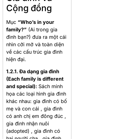
Cộng đồng
Mục
“Who’s in your
family?”
(Ai trong gia
đình bạn?) đưa ra một cái
nhìn cởi mở và toàn diện
về các cấu trúc gia đình
hiện đại
.
1.2.1. Đa dạng gia đình
(Each family is different
and special):
Sách minh
họa các loại hình gia đình
khác nhau: gia đình có bố
mẹ và con cái
, gia đình
có anh chị em đông đúc
,
gia đình nhận nuôi
(adopted)
, gia đình có
hai người cha
, gia đình