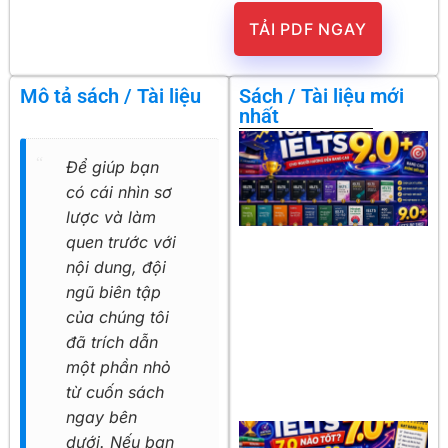
TẢI PDF NGAY
Mô tả sách / Tài liệu
Sách / Tài liệu mới
nhất
Để giúp bạn
có cái nhìn sơ
lược và làm
quen trước với
nội dung, đội
ngũ biên tập
của chúng tôi
đã trích dẫn
một phần nhỏ
từ cuốn sách
ngay bên
dưới. Nếu bạn