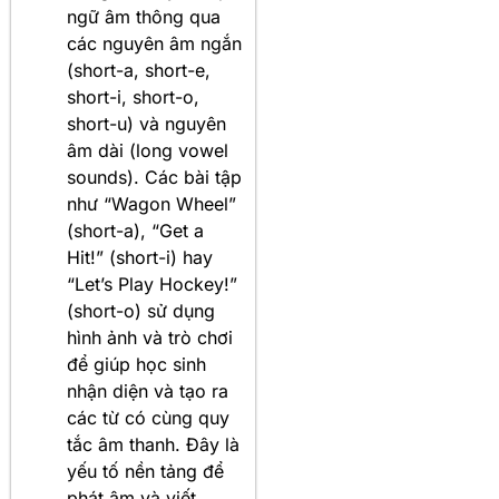
ngữ âm thông qua
các nguyên âm ngắn
(short-a, short-e,
short-i, short-o,
short-u) và nguyên
âm dài (long vowel
sounds). Các bài tập
như “Wagon Wheel”
(short-a), “Get a
Hit!” (short-i) hay
“Let’s Play Hockey!”
(short-o) sử dụng
hình ảnh và trò chơi
để giúp học sinh
nhận diện và tạo ra
các từ có cùng quy
tắc âm thanh. Đây là
yếu tố nền tảng để
phát âm và viết