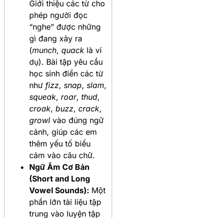
Giới thiệu các từ cho
phép người đọc
“nghe” được những
gì đang xảy ra
(
munch
,
quack
là ví
dụ). Bài tập yêu cầu
học sinh điền các từ
như
fizz
,
snap
,
slam
,
squeak
,
roar
,
thud
,
croak
,
buzz
,
crack
,
growl
vào đúng ngữ
cảnh, giúp các em
thêm yếu tố biểu
cảm vào câu chữ.
Ngữ Âm Cơ Bản
(Short and Long
Vowel Sounds):
Một
phần lớn tài liệu tập
trung vào luyện tập