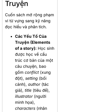
Truyện
Cuốn sách mở rộng phạm
vi từ vựng sang kỹ năng
đọc hiểu và phân tích.
Các Yếu Tố Của
Truyện (Elements
of a story):
Học sinh
được học về cấu
trúc cơ bản của một
câu chuyện, bao
gồm
conflict
(xung
đột),
setting
(bối
cảnh),
author
(tác
giả),
title
(tiêu đề),
illustrator
(người
minh họa),
characters
(nhân