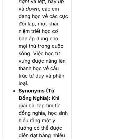
right
và
left
, hay
up
và
down
, các em
đang học về các cực
đối lập, một khái
niệm triết học cơ
bản áp dụng cho
mọi thứ trong cuộc
sống. Việc học từ
vựng được nâng lên
thành học về cấu
trúc tư duy và phân
loại.
Synonyms (Từ
Đồng Nghĩa):
Khi
giải bài tập tìm từ
đồng nghĩa, học sinh
hiểu rằng một ý
tưởng có thể được
diễn đạt bằng nhiều