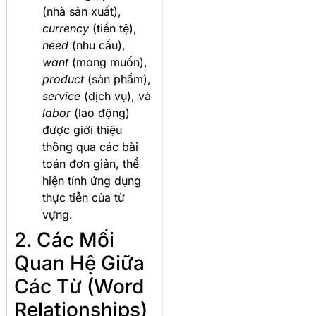
(nhà sản xuất),
currency
(tiền tệ),
need
(nhu cầu),
want
(mong muốn),
product
(sản phẩm),
service
(dịch vụ), và
labor
(lao động)
được giới thiệu
thông qua các bài
toán đơn giản, thể
hiện tính ứng dụng
thực tiễn của từ
vựng.
2. Các Mối
Quan Hệ Giữa
Các Từ (Word
Relationships)