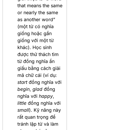
that means the same
or nearly the same
as another word”
(một từ có nghĩa
giống hoặc gần
giống với một từ
khác). Học sinh
được thử thách tìm
từ đồng nghĩa ẩn
giấu bằng cách giải
mã chữ cái (ví dụ:
start
đồng nghĩa với
begin
,
glad
đồng
nghĩa với
happy
,
little
đồng nghĩa với
small
). Kỹ năng này
rất quan trọng để
tránh lặp từ và làm