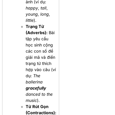
ảnh (ví dụ:
happy
,
tall
,
young
,
long
,
little
).
Trạng Từ
(Adverbs):
Bài
tập yêu cầu
học sinh cộng
các con số để
giải mã và điền
trạng từ thích
hợp vào câu (ví
dụ:
The
ballerina
gracefully
danced to the
music
).
Từ Rút Gọn
(Contractions):