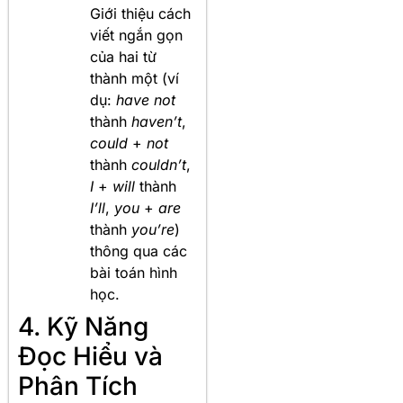
Giới thiệu cách
viết ngắn gọn
của hai từ
thành một (ví
dụ:
have not
thành
haven’t
,
could
+
not
thành
couldn’t
,
I
+
will
thành
I’ll
,
you
+
are
thành
you’re
)
thông qua các
bài toán hình
học.
4. Kỹ Năng
Đọc Hiểu và
Phân Tích