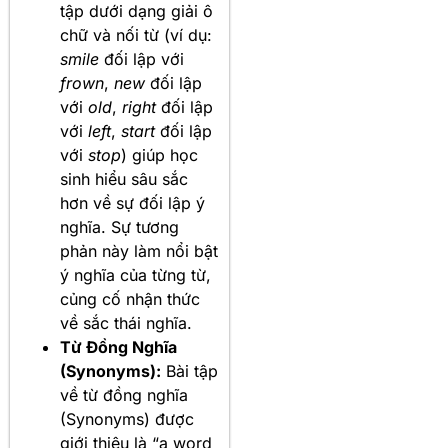
tập dưới dạng giải ô
chữ và nối từ (ví dụ:
smile
đối lập với
frown
,
new
đối lập
với
old
,
right
đối lập
với
left
,
start
đối lập
với
stop
) giúp học
sinh hiểu sâu sắc
hơn về sự đối lập ý
nghĩa. Sự tương
phản này làm nổi bật
ý nghĩa của từng từ,
củng cố nhận thức
về sắc thái nghĩa.
Từ Đồng Nghĩa
(Synonyms):
Bài tập
về từ đồng nghĩa
(Synonyms) được
giới thiệu là “a word