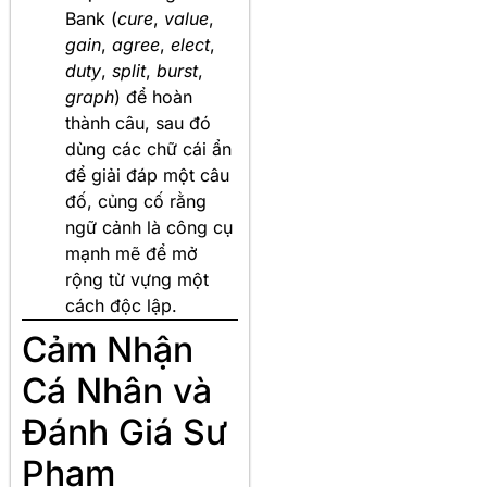
Bank (
cure
,
value
,
gain
,
agree
,
elect
,
duty
,
split
,
burst
,
graph
) để hoàn
thành câu, sau đó
dùng các chữ cái ẩn
để giải đáp một câu
đố, củng cố rằng
ngữ cảnh là công cụ
mạnh mẽ để mở
rộng từ vựng một
cách độc lập.
Cảm Nhận
Cá Nhân và
Đánh Giá Sư
Phạm