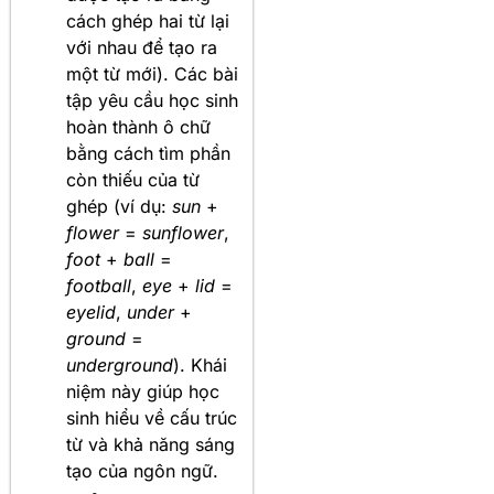
cách ghép hai từ lại
với nhau để tạo ra
một từ mới). Các bài
tập yêu cầu học sinh
hoàn thành ô chữ
bằng cách tìm phần
còn thiếu của từ
ghép (ví dụ:
sun
+
flower
=
sunflower
,
foot
+
ball
=
football
,
eye
+
lid
=
eyelid
,
under
+
ground
=
underground
). Khái
niệm này giúp học
sinh hiểu về cấu trúc
từ và khả năng sáng
tạo của ngôn ngữ.