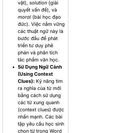
vật),
solution
(giải
quyết vấn đề), và
moral
(bài học đạo
đức). Việc nắm vững
các thuật ngữ này là
bước đầu để phát
triển tư duy phê
phán và phân tích
tác phẩm văn học.
Sử Dụng Ngữ Cảnh
(Using Context
Clues):
Kỹ năng tìm
ra nghĩa của từ mới
bằng cách sử dụng
các từ xung quanh
(context clues) được
nhấn mạnh. Các bài
tập yêu cầu học sinh
chọn từ trong Word