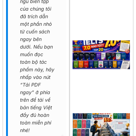
ngũ biên tập
của chúng tôi
đã trích dẫn
một phần nhỏ
từ cuốn sách
ngay bên
dưới. Nếu bạn
muốn đọc
toàn bộ tác
phẩm này, hãy
nhấp vào nút
“Tải PDF
ngay” ở phía
trên để tải về
bản tiếng Việt
đầy đủ hoàn
toàn miễn phí
nhé!