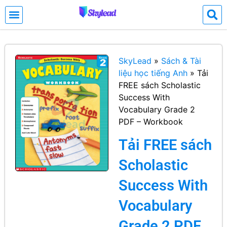
SkyLead
»
Sách & Tài
liệu học tiếng Anh
»
Tải
FREE sách Scholastic
Success With
Vocabulary Grade 2
PDF – Workbook
Tải FREE sách
Scholastic
Success With
Vocabulary
Grade 2 PDF