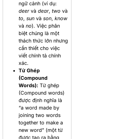
ngữ cảnh (ví dụ:
deer
và
dear
,
two
và
to
,
sun
và
son
,
know
và
no
). Việc phân
biệt chúng là một
thách thức lớn nhưng
cần thiết cho việc
viết chính tả chính
xác.
Từ Ghép
(Compound
Words):
Từ ghép
(Compound words)
được định nghĩa là
“a word made by
joining two words
together to make a
new word” (một từ
được tạo ra bằng