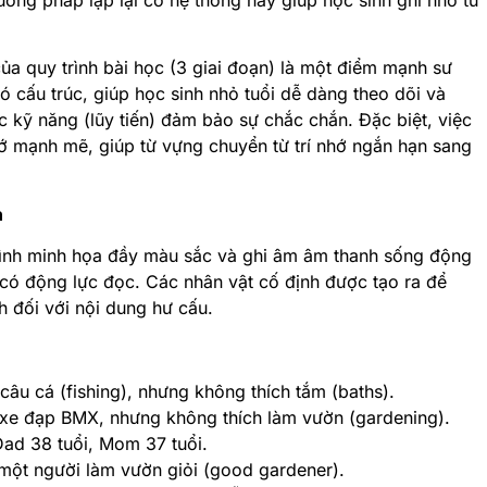
ủa quy trình bài học (3 giai đoạn) là một điểm mạnh sư
ó cấu trúc, giúp học sinh nhỏ tuổi dễ dàng theo dõi và
c kỹ năng (lũy tiến) đảm bảo sự chắc chắn. Đặc biệt, việc
hớ mạnh mẽ, giúp từ vựng chuyển từ trí nhớ ngắn hạn sang
n
hình minh họa đầy màu sắc
và ghi âm âm thanh sống động
 có động lực đọc
. Các nhân vật cố định được tạo ra để
nh đối với nội dung hư cấu
.
 câu cá (fishing), nhưng không thích tắm (baths).
à xe đạp BMX, nhưng không thích làm vườn (gardening).
ad 38 tuổi, Mom 37 tuổi.
một người làm vườn giỏi (good gardener).