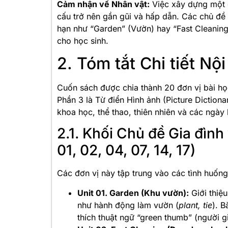
Cảm nhận về Nhân vật:
Việc xây dựng một g
cấu trở nên gần gũi và hấp dẫn. Các chủ đ
hạn như “Garden” (Vườn)
hay “Fast Cleanin
cho học sinh.
2. Tóm tắt Chi tiết N
Cuốn sách được chia thành 20 đơn vị bài học 
Phần 3 là Từ điển Hình ảnh (Picture Dictiona
khoa học, thể thao, thiên nhiên và các ngày 
2.1. Khối Chủ đề Gia đìn
01, 02, 04, 07, 14, 17)
Các đơn vị này tập trung vào các tình huống
Unit 01. Garden (Khu vườn):
Giới thiệu
như hành động làm vườn (
plant, tie
). 
thích thuật ngữ “green thumb” (người giỏ