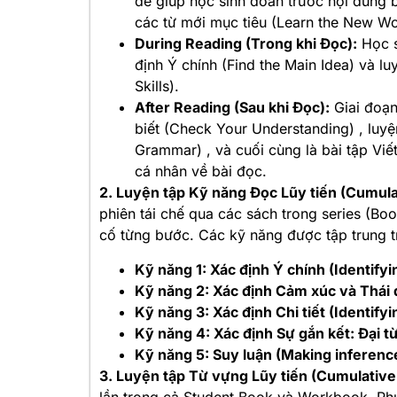
để giúp học sinh đoán trước nội dung b
các từ mới mục tiêu (Learn the New Wo
During Reading (Trong khi Đọc):
Học s
định Ý chính (Find the Main Idea) và l
Skills).
After Reading (Sau khi Đọc):
Giai đoạn
biết (Check Your Understanding) , luy
Grammar) , và cuối cùng là bài tập Viế
cá nhân về bài đọc.
2. Luyện tập Kỹ năng Đọc Lũy tiến (Cumulat
phiên tái chế qua các sách trong series (Boo
cố từng bước
. Các kỹ năng được tập trung 
Kỹ năng 1: Xác định Ý chính (Identifyi
Kỹ năng 2: Xác định Cảm xúc và Thái đ
Kỹ năng 3: Xác định Chi tiết (Identifyi
Kỹ năng 4: Xác định Sự gắn kết: Đại t
Kỹ năng 5: Suy luận (Making inferenc
3. Luyện tập Từ vựng Lũy tiến (Cumulative
lần trong cả Student Book và Workbook
. Ph