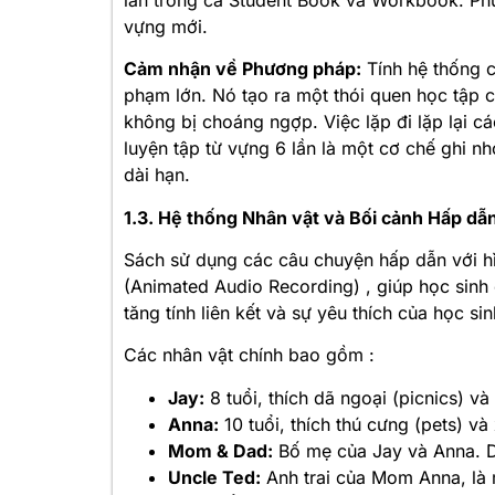
vựng mới
.
Cảm nhận về Phương pháp:
Tính hệ thống c
phạm lớn. Nó tạo ra một thói quen học tập c
không bị choáng ngợp. Việc lặp đi lặp lại cá
luyện tập từ vựng 6 lần là một cơ chế ghi n
dài hạn.
1.3. Hệ thống Nhân vật và Bối cảnh Hấp dẫ
Sách sử dụng các câu chuyện hấp dẫn với 
(Animated Audio Recording)
, giúp học sinh
tăng tính liên kết và sự yêu thích của học si
Các nhân vật chính bao gồm
:
Jay:
8 tuổi, thích dã ngoại (picnics) và
Anna:
10 tuổi, thích thú cưng (pets) v
Mom & Dad:
Bố mẹ của Jay và Anna. D
Uncle Ted:
Anh trai của Mom Anna, là 