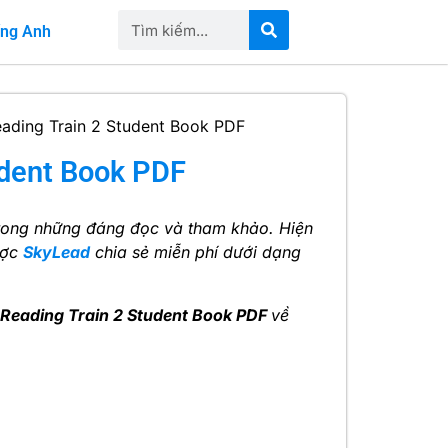
iếng Anh
eading Train 2 Student Book PDF
udent Book PDF
rong những đáng đọc và tham khảo. Hiện
ược
SkyLead
chia sẻ miễn phí dưới dạng
 Reading Train 2 Student Book PDF
về