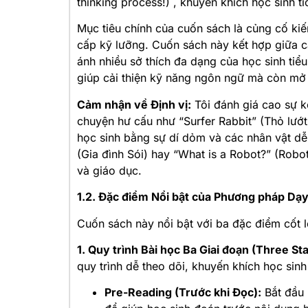
thinking process!)
, khuyến khích học sinh t
Mục tiêu chính của cuốn sách là củng cố ki
cấp kỹ lưỡng
. Cuốn sách này kết hợp giữa 
ánh nhiều sở thích đa dạng của học sinh tiể
giúp cải thiện kỹ năng ngôn ngữ mà còn mở 
Cảm nhận về Định vị:
Tôi đánh giá cao sự k
chuyện hư cấu như “Surfer Rabbit” (Thỏ lướ
học sinh bằng sự dí dỏm và các nhân vật dễ
(Gia đình Sói)
hay “What is a Robot?” (Robot
và giáo dục.
1.2. Đặc điểm Nổi bật của Phương pháp Dạ
Cuốn sách này nổi bật với ba đặc điểm cốt l
1. Quy trình Bài học Ba Giai đoạn (Three St
quy trình dễ theo dõi, khuyến khích học sinh
Pre-Reading (Trước khi Đọc):
Bắt đầu 