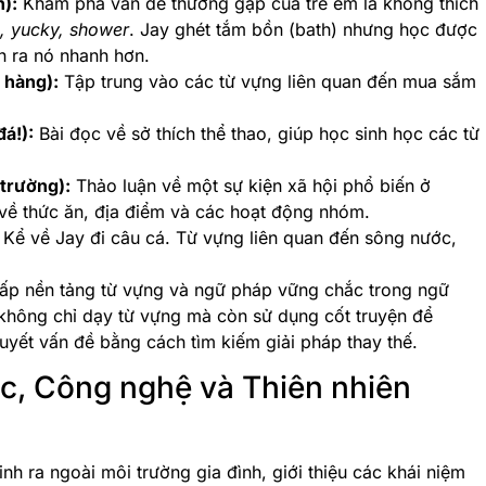
):
Khám phá vấn đề thường gặp của trẻ em là không thích
in, yucky, shower
. Jay ghét tắm bồn (bath) nhưng học được
n ra nó nhanh hơn.
 hàng):
Tập trung vào các từ vựng liên quan đến mua sắm
đá!):
Bài đọc về sở thích thể thao, giúp học sinh học các từ
 trường):
Thảo luận về một sự kiện xã hội phổ biến ở
 về thức ăn, địa điểm và các hoạt động nhóm.
Kể về Jay đi câu cá. Từ vựng liên quan đến sông nước,
ấp nền tảng từ vựng và ngữ pháp vững chắc trong ngữ
” không chỉ dạy từ vựng mà còn sử dụng cốt truyện để
quyết vấn đề bằng cách tìm kiếm giải pháp thay thế.
ọc, Công nghệ và Thiên nhiên
nh ra ngoài môi trường gia đình, giới thiệu các khái niệm