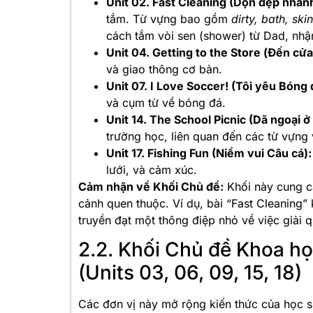
Unit 02. Fast Cleaning (Dọn dẹp nhanh
tắm. Từ vựng bao gồm
dirty, bath, sk
cách tắm vòi sen (shower) từ Dad, nhậ
Unit 04. Getting to the Store (Đến cửa
và giao thông cơ bản.
Unit 07. I Love Soccer! (Tôi yêu Bóng 
và cụm từ về bóng đá.
Unit 14. The School Picnic (Dã ngoại ở
trường học, liên quan đến các từ vựng
Unit 17. Fishing Fun (Niềm vui Câu cá):
lưới, và cảm xúc.
Cảm nhận về Khối Chủ đề:
Khối này cung c
cảnh quen thuộc. Ví dụ, bài “Fast Cleaning
truyền đạt một thông điệp nhỏ về việc giải 
2.2. Khối Chủ đề Khoa h
(Units 03, 06, 09, 15, 18)
Các đơn vị này mở rộng kiến thức của học si