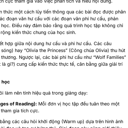
ích cực tham gia vào việc phân tích và hiểu nội dung
.
ến thức một cách lũy tiến thông qua các bài đọc được phân
các đoạn văn hư cấu với các đoạn văn phi hư cấu, phản
u học
. Điều này đảm bảo rằng quá trình học tập không chỉ
rộng kiến thức chung của học sinh.
ết hợp giữa nội dung hư cấu và phi hư cấu. Các câu
t sóng)
hay “Olivia the Princess” (Công chúa Olivia)
thu hút
 thương
. Ngược lại, các bài phi hư cấu như “Wolf Families”
 là gì?)
cung cấp kiến thức thực tế, cân bằng giữa giải trí
y học
õi làm nên tính hiệu quả trong giảng dạy:
ages of Reading):
Mỗi đơn vị học tập đều tuân theo một
 tham gia tích cực
.
bằng các câu hỏi khởi động (Warm up) dựa trên hình ảnh