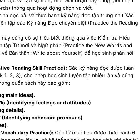
ài đọc và tạo sự hứng thú. Giai đoạn này cũng giới thiệu
rds) thông qua hoạt động chọn và viết.
inh đọc bài và thực hành kỹ năng đọc tập trung như Xác
uyện tập các Kỹ năng Đọc chuyên biệt (Practice the Reading
 này củng cố sự hiểu biết thông qua việc Kiểm tra Hiểu
ện tập Từ mới và Ngữ pháp (Practice the New Words and
t về Bản thân (Write about Yourself) để học sinh phản hồi
ive Reading Skill Practice):
Các kỹ năng đọc được luân
k 1, 2, 3), cho phép học sinh luyện tập nhiều lần và củng
trong cuốn sách này bao gồm:
ng main ideas)
.
ộ (Identifying feelings and attitudes)
.
ng details)
.
ừ (Identifying cohesion: pronouns)
.
es)
.
 Vocabulary Practice):
Các từ mục tiêu được thực hành 6
ương pháp lặp lại có hệ thống này giúp học sinh ghi nhớ từ