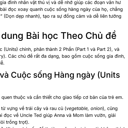
ia đình nhân vật thú vị và dễ nhớ giúp các đoạn văn hư
ề bài đọc xoay quanh cuộc sống hàng ngày của họ, chẳng
g” (Dọn dẹp nhanh)
, tạo ra sự đồng cảm và dễ liên tưởng
ội dung Bài học Theo Chủ đề
(Units) chính, phân thành 2 Phần (Part 1 và Part 2), và
ry)
. Các chủ đề rất đa dạng, bao gồm cuộc sống gia đình,
lễ.
h và Cuộc sống Hàng ngày (Units
 quen thuộc và cần thiết cho giao tiếp cơ bản của trẻ em.
 từ vựng về trái cây và rau củ (
vegetable, onion
), cũng
Bài đọc về Uncle Ted giúp Anna và Mom làm vườn, giải
i trồng trọt).