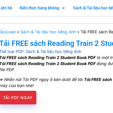
Liên hệ
Kiến thức hàng không
Sách & Tài liệu học t
SkyLead
»
Sách & Tài liệu học tiếng Anh
»
Tải FREE sách R
Tải FREE sách Reading Train 2 St
Thể loại PDF:
Sách & Tài liệu học tiếng Anh
Tải FREE sách Reading Train 2 Student Book PDF
là một t
Tải FREE sách Reading Train 2 Student Book PDF
đang đ
file PDF.
=> Nhấn nút Tải PDF ngay ở bên dưới để tải
Tải FREE sách
máy của bạn nhé!
TẢI PDF NGAY