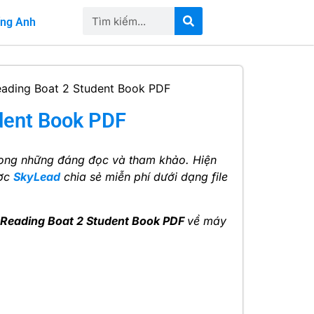
iếng Anh
eading Boat 2 Student Book PDF
dent Book PDF
rong những đáng đọc và tham khảo. Hiện
ợc
SkyLead
chia sẻ miễn phí dưới dạng file
 Reading Boat 2 Student Book PDF
về máy