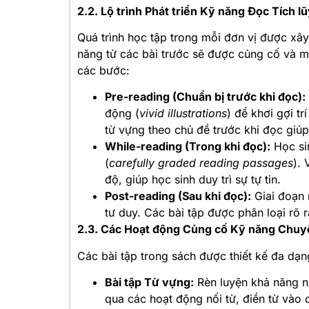
2.2. Lộ trình Phát triển Kỹ năng Đọc Tích l
Quá trình học tập trong mỗi đơn vị được x
năng từ các bài trước sẽ được củng cố và m
các bước:
Pre-reading (Chuẩn bị trước khi đọc):
động (
vivid illustrations
) để khơi gợi tr
từ vựng theo chủ đề trước khi đọc giúp
While-reading (Trong khi đọc):
Học si
(
carefully graded reading passages
).
độ, giúp học sinh duy trì sự tự tin.
Post-reading (Sau khi đọc):
Giai đoạn 
tư duy. Các bài tập được phân loại rõ 
2.3. Các Hoạt động Củng cố Kỹ năng Chuy
Các bài tập trong sách được thiết kế đa dạn
Bài tập Từ vựng:
Rèn luyện khả năng nh
qua các hoạt động nối từ, điền từ vào 