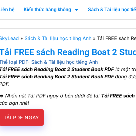
Liên hệ
Kiến thức hàng không
Sách & Tài liệu học t
SkyLead
»
Sách & Tài liệu học tiếng Anh
»
Tải FREE sách R
Tải FREE sách Reading Boat 2 Stu
Thể loại PDF:
Sách & Tài liệu học tiếng Anh
Tải FREE sách Reading Boat 2 Student Book PDF
là một t
Tải FREE sách Reading Boat 2 Student Book PDF
đang đư
PDF.
=> Nhấn nút Tải PDF ngay ở bên dưới để tải
Tải FREE sách
của bạn nhé!
TẢI PDF NGAY