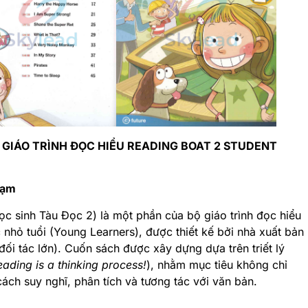
GIÁO TRÌNH ĐỌC HIỂU READING BOAT 2 STUDENT
hạm
c sinh Tàu Đọc 2) là một phần của bộ giáo trình đọc hiểu
nhỏ tuổi (Young Learners), được thiết kế bởi nhà xuất bản
ối tác lớn). Cuốn sách được xây dựng dựa trên triết lý
eading is a thinking process!
), nhằm mục tiêu không chỉ
ch suy nghĩ, phân tích và tương tác với văn bản.