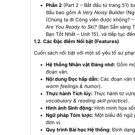
Phần 2
(Part 2 – Bắt đầu từ trang 51)
đầu bao gồm
A Very Noisy Builder
(Ngư
(Chúng ta đi Công viên được không? – 
Are You Ready to Ski?
(Bạn Sẵn sàng Tr
Bạn Tốt Nhất – Unit 15), và tiếp tục đến
1.2. Các Đặc điểm Nổi bật (Features)
Cuốn sách nổi bật với một số yếu tố sư phạm
Hệ thống Nhân vật Đáng nhớ:
Gồm một 
đoạn văn.
Nội dung Đọc hấp dẫn:
Các đoạn văn th
warm feelings & humor
).
Thực hành Tích lũy:
Thực hành từ vựng
vocabulary & reading skill practice
).
Hình ảnh Sinh động:
Hình minh họa sốn
Ngữ pháp Tóm lược:
Một biểu đồ ngữ 
đơn vị.
Quy trình Bài học Hệ thống:
Định dạng 