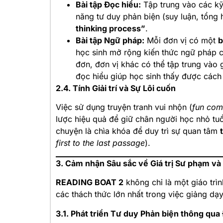
Bài tập Đọc hiểu:
Tập trung vào các kỹ 
năng tư duy phản biện (suy luận, tổng h
thinking process”
.
Bài tập Ngữ pháp:
Mỗi đơn vị có một
b
học sinh mở rộng kiến thức ngữ pháp của
đơn, đơn vị khác có thể tập trung vào 
đọc hiểu giúp học sinh thấy được cách
2.4. Tính Giải trí và Sự Lôi cuốn
Việc sử dụng truyện tranh vui nhộn (
fun com
lược hiệu quả để giữ chân người học nhỏ tuổi
chuyện là chìa khóa để duy trì sự quan tâm
first to the last passage
).
3. Cảm nhận Sâu sắc về Giá trị Sư phạm và
READING BOAT 2
không chỉ là một giáo trìn
các thách thức lớn nhất trong việc giảng dạ
3.1. Phát triển Tư duy Phản biện thông qua