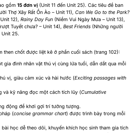
 bao gồm
15 đơn vị
(Unit 11 đến Unit 25). Các tiêu đề ban
ời Thợ Xây Rất Ồn Ào – Unit 11),
Can We Go to the Park?
Unit 12),
Rainy Day Fun
(Niềm Vui Ngày Mưa – Unit 13),
ượt Tuyết chưa? – Unit 14),
Best Friends
(Những người
 Unit 25.
 then chốt được liệt kê ở phần cuối sách (trang 102):
gia đình nhân vật thú vị cùng lứa tuổi, dẫn dắt qua mỗi
ú vị, giàu cảm xúc và hài hước (
Exciting passages with
 và kỹ năng đọc một cách tích lũy (
Cumulative
g động để khơi gợi trí tưởng tượng.
pháp (
concise grammar chart
) được trình bày trong mỗi
bài học dễ theo dõi, khuyến khích học sinh tham gia tích