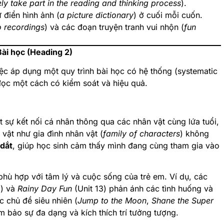
ely take part in the reading and thinking process
).
 điển hình ảnh (
a picture dictionary
) ở cuối mỗi cuốn.
o recordings
) và các đoạn truyện tranh vui nhộn (
fun
Bài học (Heading 2)
c áp dụng một quy trình bài học có hệ thống (systematic
 đọc một cách có kiểm soát và hiệu quả.
t sự kết nối cá nhân thông qua các nhân vật cùng lứa tuổi,
 vật như gia đình nhân vật (
family of characters
) không
 dắt
, giúp học sinh cảm thấy mình đang cùng tham gia vào
hù hợp với tâm lý và cuộc sống của trẻ em. Ví dụ, các
2) và
Rainy Day Fun
(Unit 13) phản ánh các tình huống và
 chủ đề siêu nhiên (
Jump to the Moon
,
Shane the Super
m bảo sự đa dạng và kích thích trí tưởng tượng.