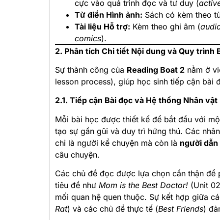
cực vào quá trình đọc và tư duy (
activ
Từ điển Hình ảnh:
Sách có kèm theo từ
Tài liệu Hỗ trợ:
Kèm theo ghi âm (
audi
comics
).
2. Phân tích Chi tiết Nội dung và Quy trình 
Sự thành công của
Reading Boat 2
nằm ở việ
lesson process), giúp học sinh tiếp cận bài
2.1. Tiếp cận Bài đọc và Hệ thống Nhân vật
Mỗi bài học được thiết kế để bắt đầu với mộ
tạo sự gần gũi và duy trì hứng thú. Các nhân
chỉ là người kể chuyện mà còn là
người dẫn
câu chuyện.
Các chủ đề đọc được lựa chọn cẩn thận để p
tiêu đề như
Mom is the Best Doctor!
(Unit 0
mối quan hệ quen thuộc. Sự kết hợp giữa các
Rat
) và các chủ đề thực tế (
Best Friends
) đả