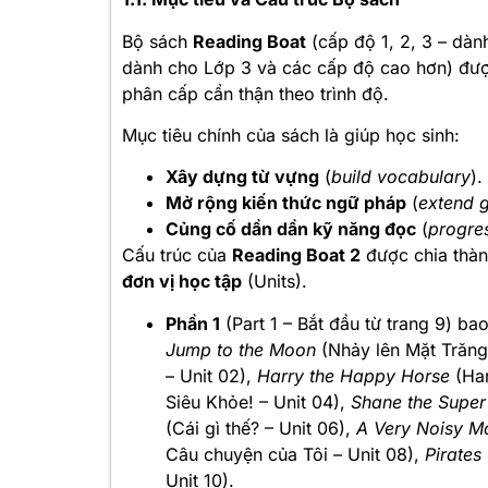
Bộ sách
Reading Boat
(cấp độ 1, 2, 3 – dàn
dành cho Lớp 3 và các cấp độ cao hơn) được 
phân cấp cẩn thận theo trình độ.
Mục tiêu chính của sách là giúp học sinh:
Xây dựng từ vựng
(
build vocabulary
).
Mở rộng kiến thức ngữ pháp
(
extend 
Củng cố dần dần kỹ năng đọc
(
progres
Cấu trúc của
Reading Boat 2
được chia thà
đơn vị học tập
(Units).
Phần 1
(Part 1 – Bắt đầu từ trang 9) b
Jump to the Moon
(Nhảy lên Mặt Trăng 
– Unit 02),
Harry the Happy Horse
(Har
Siêu Khỏe! – Unit 04),
Shane the Super
(Cái gì thế? – Unit 06),
A Very Noisy M
Câu chuyện của Tôi – Unit 08),
Pirates
Unit 10).