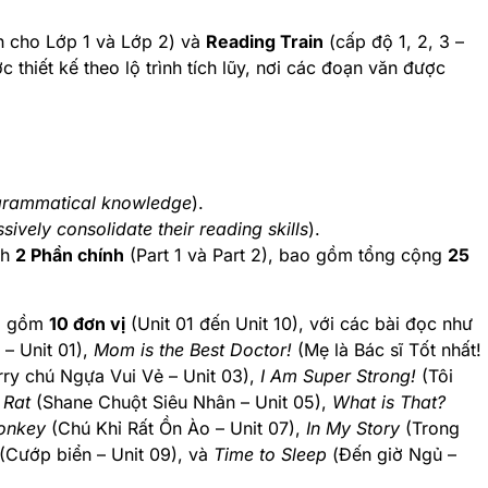
h cho Lớp 1 và Lớp 2) và
Reading Train
(cấp độ 1, 2, 3 –
thiết kế theo lộ trình tích lũy, nơi các đoạn văn được
grammatical knowledge
).
sively consolidate their reading skills
).
nh
2 Phần chính
(Part 1 và Part 2), bao gồm tổng cộng
25
ao gồm
10 đơn vị
(Unit 01 đến Unit 10), với các bài đọc như
– Unit 01),
Mom is the Best Doctor!
(Mẹ là Bác sĩ Tốt nhất!
ry chú Ngựa Vui Vẻ – Unit 03),
I Am Super Strong!
(Tôi
 Rat
(Shane Chuột Siêu Nhân – Unit 05),
What is That?
onkey
(Chú Khỉ Rất Ồn Ào – Unit 07),
In My Story
(Trong
(Cướp biển – Unit 09), và
Time to Sleep
(Đến giờ Ngủ –