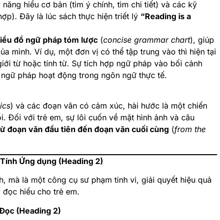
năng hiểu cơ bản (tìm ý chính, tìm chi tiết) và các kỹ
ợp). Đây là lúc sách thực hiện triết lý
“Reading is a
iểu đồ ngữ pháp tóm lược
(
concise grammar chart
), giúp
 mình. Ví dụ, một đơn vị có thể tập trung vào thì hiện tại
giới từ hoặc tính từ. Sự tích hợp ngữ pháp vào bối cảnh
 ngữ pháp hoạt động trong ngôn ngữ thực tế.
ics
) và các đoạn văn có cảm xúc, hài hước là một chiến
. Đối với trẻ em, sự lôi cuốn về mặt hình ảnh và câu
từ đoạn văn đầu tiên đến đoạn văn cuối cùng
(
from the
 Tính Ứng dụng (Heading 2)
h, mà là một công cụ sư phạm tinh vi, giải quyết hiệu quả
y đọc hiểu cho trẻ em.
 Đọc (Heading 2)