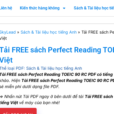
Liên hệ
Kiến thức hàng không
Sách & Tài liệu học t
SkyLead
»
Sách & Tài liệu học tiếng Anh
»
Tải FREE sách P
Việt
Tải FREE sách Perfect Reading TO
Việt
Thể loại PDF:
Sách & Tài liệu học tiếng Anh
Tải FREE sách Perfect Reading TOEIC 90 RC PDF có tiếng 
khảo. Hiện
Tải FREE sách Perfect Reading TOEIC 90 RC PD
sẻ miễn phí dưới dạng file PDF.
=> Nhấn nút Tải PDF ngay ở bên dưới để tải
Tải FREE sách
tiếng Việt
về máy của bạn nhé!