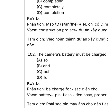
(B) completing
(C) completely
(D) completion
KEY D.
Phân tích: Mạo từ (a/an/the) + N, chỉ có D 
Voca: construction project~ dự án xây dựng
Tạm dịch: Việc hoàn thành dự án xây dựng đ
đốc.
The camera’s battery must be charged 
(A) so
(B) and
(C) but
(D) for
KEY D.
Phân tích: be charge for~ sạc điện cho.
Voca: battery~ pin, flash~ đèn nháy, properl
Tạm dịch: Phải sạc pin máy ảnh cho đèn fla