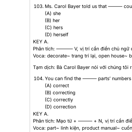
Ms. Carol Bayer told us that ——— coul
(A) she
(B) her
(C) hers
(D) herself
KEY A.
Phân tích: ———– V, vị trí cần điền chủ ngữ 
Voca: decorate~ trang trí lại, open house~ b
Tạm dịch: Bà Carol Bayer nói với chúng tôi r
You can find the ——— parts’ numbers 
(A) correct
(B) correcting
(C) correctly
(D) correction
KEY A.
Phân tích: Mạo từ + ——— + N, vị trí cần điề
Voca: part~ linh kiện, product manual~ cuố