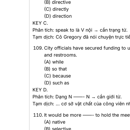
(B) directive
(C) directly
(D) direction
KEY C.
Phân tích: speak to là V nội → cần trạng từ.
Tạm dịch: Cô Gregory đã nói chuyện trực tiế
City officials have secured funding to
and restrooms.
(A) while
(B) so that
(C) because
(D) such as
KEY D.
Phân tích: Dạng N ——- N → cần giới từ.
Tạm dịch: … cơ sở vật chất của công viên n
It would be more ——- to hold the meet
(A) native
(B) selective