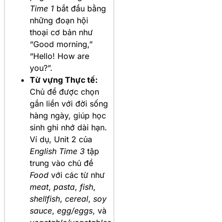
Time 1
bắt đầu bằng
những đoạn hội
thoại cơ bản như
“Good morning,”
“Hello! How are
you?”.
Từ vựng Thực tế:
Chủ đề được chọn
gắn liền với đời sống
hàng ngày, giúp học
sinh ghi nhớ dài hạn.
Ví dụ, Unit 2 của
English Time 3
tập
trung vào chủ đề
Food
với các từ như
meat
,
pasta
,
fish
,
shellfish
,
cereal
,
soy
sauce
,
egg/eggs
, và