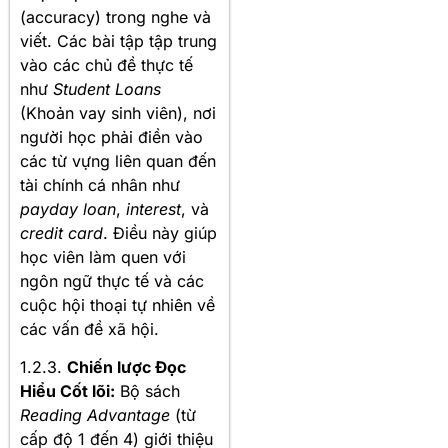
(accuracy) trong nghe và
viết. Các bài tập tập trung
vào các chủ đề thực tế
như
Student Loans
(Khoản vay sinh viên), nơi
người học phải điền vào
các từ vựng liên quan đến
tài chính cá nhân như
payday loan
,
interest
, và
credit card
. Điều này giúp
học viên làm quen với
ngôn ngữ thực tế và các
cuộc hội thoại tự nhiên về
các vấn đề xã hội.
1.2.3.
Chiến lược Đọc
Hiểu Cốt lõi:
Bộ sách
Reading Advantage
(từ
cấp độ 1 đến 4) giới thiệu