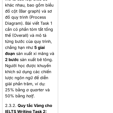
khác nhau, bao gồm biểu
đồ cột (Bar graph) và sơ
đồ quy trình (Process
Diagram). Bài viết Task 1
cần có phần tóm tắt tổng
thể (Overall) và mô tả
từng bước của quy trình,
chẳng hạn như
5 giai
đoạn
sản xuất xi măng và
2 bước
sản xuất bê tông.
Người học được khuyến
khích sử dụng các chiến
lược ngôn ngữ để diễn
giải phần trăm, ví dụ:
25% bằng
a quarter
và
50% bằng
half
.
2.3.2.
Quy tắc Vàng cho
IELTS Writing Task 2: