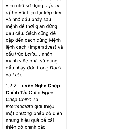
viên nhớ sử dụng
a form
of be
với hiện tại tiếp diễn
và nhớ dấu phẩy sau
mệnh đề thời gian đứng
đầu câu. Sách cũng đề
cập đến cách dùng Mệnh
lệnh cách (Imperatives) và
cấu trúc
Let’s…
, nhấn
mạnh việc phải sử dụng
dấu nháy đơn trong
Don’t
và
Let’s
.
1.2.2.
Luyện Nghe Chép
Chính Tả:
Cuốn
Nghe
Chép Chính Tả
Intermediate
giới thiệu
một phương pháp cổ điển
nhưng hiệu quả để cải
thiện độ chính xác