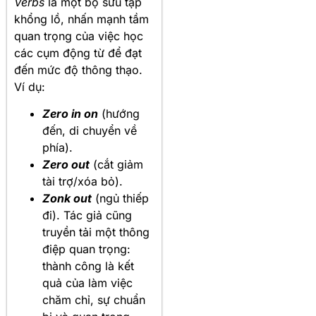
Verbs
là một bộ sưu tập
khổng lồ, nhấn mạnh tầm
quan trọng của việc học
các cụm động từ để đạt
đến mức độ thông thạo.
Ví dụ:
Zero in on
(hướng
đến, di chuyển về
phía).
Zero out
(cắt giảm
tài trợ/xóa bỏ).
Zonk out
(ngủ thiếp
đi). Tác giả cũng
truyền tải một thông
điệp quan trọng:
thành công là kết
quả của làm việc
chăm chỉ, sự chuẩn