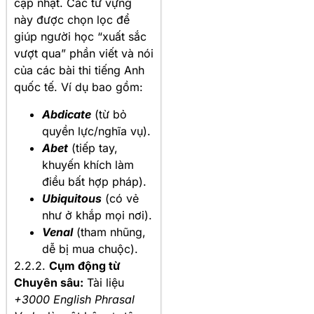
cập nhật. Các từ vựng
này được chọn lọc để
giúp người học “xuất sắc
vượt qua” phần viết và nói
của các bài thi tiếng Anh
quốc tế. Ví dụ bao gồm:
Abdicate
(từ bỏ
quyền lực/nghĩa vụ).
Abet
(tiếp tay,
khuyến khích làm
điều bất hợp pháp).
Ubiquitous
(có vẻ
như ở khắp mọi nơi).
Venal
(tham nhũng,
dễ bị mua chuộc).
2.2.2.
Cụm động từ
Chuyên sâu:
Tài liệu
+3000 English Phrasal