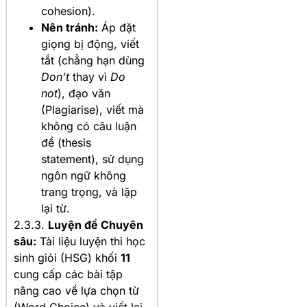
cohesion).
Nên tránh:
Áp đặt
giọng bị động, viết
tắt (chẳng hạn dùng
Don’t
thay vì
Do
not
), đạo văn
(Plagiarise), viết mà
không có câu luận
đề (thesis
statement), sử dụng
ngôn ngữ không
trang trọng, và lặp
lại từ.
2.3.3.
Luyện đề Chuyên
sâu:
Tài liệu luyện thi học
sinh giỏi (HSG) khối
11
cung cấp các bài tập
nâng cao về lựa chọn từ