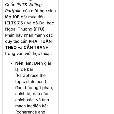
Cuốn
IELTS Writing
Portfolio
của một học sinh
lớp
10E
đặt mục tiêu
IELTS 7.5+
và đỗ Đại học
Ngoại Thương (FTU).
Phần này nhấn mạnh các
quy tắc cần
PHẢI TUÂN
THEO
và
CẦN TRÁNH
trong văn viết học thuật:
Nên làm:
Diễn giải
lại đề bài
(Paraphrase the
topic statement),
đảm bảo ngữ pháp,
chính tả, dấu câu
chính xác, và tính
mạch lạc/liên kết
(coherence and