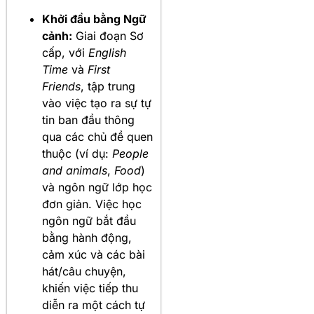
Khởi đầu bằng Ngữ
cảnh:
Giai đoạn Sơ
cấp, với
English
Time
và
First
Friends
, tập trung
vào việc tạo ra sự tự
tin ban đầu thông
qua các chủ đề quen
thuộc (ví dụ:
People
and animals
,
Food
)
và ngôn ngữ lớp học
đơn giản. Việc học
ngôn ngữ bắt đầu
bằng hành động,
cảm xúc và các bài
hát/câu chuyện,
khiến việc tiếp thu
diễn ra một cách tự