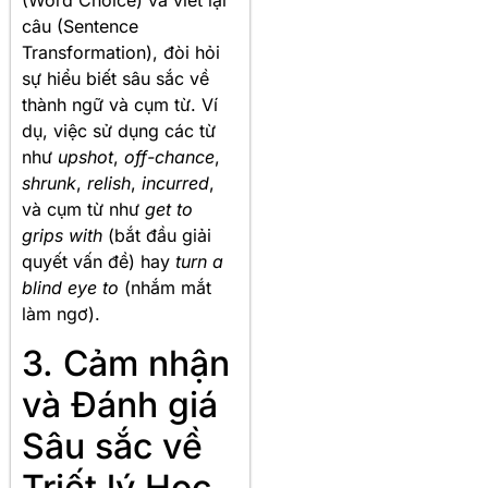
(Word Choice) và viết lại
câu (Sentence
Transformation), đòi hỏi
sự hiểu biết sâu sắc về
thành ngữ và cụm từ. Ví
dụ, việc sử dụng các từ
như
upshot
,
off-chance
,
shrunk
,
relish
,
incurred
,
và cụm từ như
get to
grips with
(bắt đầu giải
quyết vấn đề) hay
turn a
blind eye to
(nhắm mắt
làm ngơ).
3. Cảm nhận
và Đánh giá
Sâu sắc về
Triết lý Học