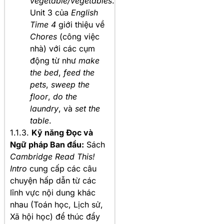
vegetable/vegetables
.
Unit 3 của
English
Time 4
giới thiệu về
Chores
(công việc
nhà) với các cụm
động từ như
make
the bed
,
feed the
pets
,
sweep the
floor
,
do the
laundry
, và
set the
table
.
1.1.3.
Kỹ năng Đọc và
Ngữ pháp Ban đầu:
Sách
Cambridge Read This!
Intro
cung cấp các câu
chuyện hấp dẫn từ các
lĩnh vực nội dung khác
nhau (Toán học, Lịch sử,
Xã hội học) để thúc đẩy