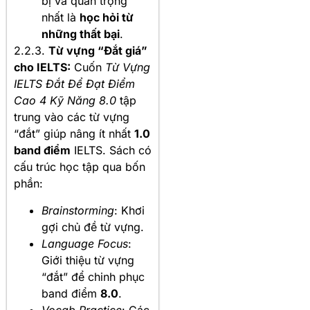
bị và quan trọng
nhất là
học hỏi từ
những thất bại
.
2.2.3.
Từ vựng “Đắt giá”
cho IELTS:
Cuốn
Từ Vựng
IELTS Đắt Để Đạt Điểm
Cao 4 Kỹ Năng 8.0
tập
trung vào các từ vựng
“đắt” giúp nâng ít nhất
1.0
band điểm
IELTS. Sách có
cấu trúc học tập qua bốn
phần:
Brainstorming
: Khơi
gợi chủ đề từ vựng.
Language Focus
:
Giới thiệu từ vựng
“đắt” để chinh phục
band điểm
8.0
.
Vocab Practice
: Các