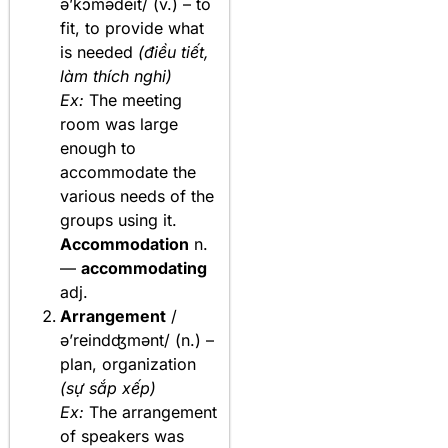
ə’kɔmədeit/ (v.) – to
fit, to provide what
is needed
(điều tiết,
làm thích nghi)
Ex:
The meeting
room was large
enough to
accommodate the
various needs of the
groups using it.
Accommodation
n.
—
accommodating
adj.
Arrangement
/
ə’reindʤmənt/ (n.) –
plan, organization
(sự sắp xếp)
Ex:
The arrangement
of speakers was