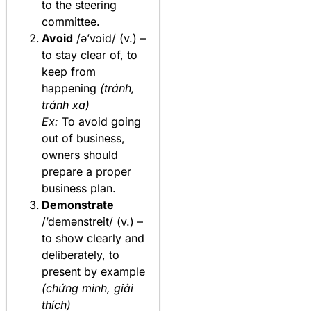
to the steering
committee.
Avoid
/ə’vɔid/ (v.) –
to stay clear of, to
keep from
happening
(tránh,
tránh xa)
Ex:
To avoid going
out of business,
owners should
prepare a proper
business plan.
Demonstrate
/’demənstreit/ (v.) –
to show clearly and
deliberately, to
present by example
(chứng minh, giải
thích)