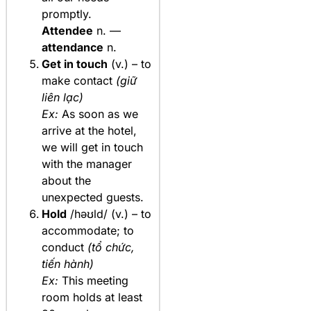
promptly.
Attendee
n. —
attendance
n.
Get in touch
(v.) – to
make contact
(giữ
liên lạc)
Ex:
As soon as we
arrive at the hotel,
we will get in touch
with the manager
about the
unexpected guests.
Hold
/həʊld/ (v.) – to
accommodate; to
conduct
(tổ chức,
tiến hành)
Ex:
This meeting
room holds at least