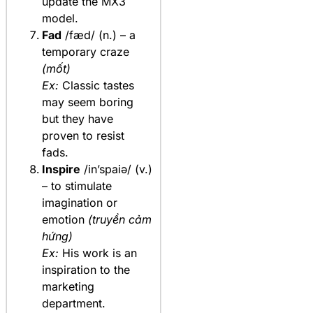
update the MX3
model.
Fad
/fæd/ (n.) – a
temporary craze
(mốt)
Ex:
Classic tastes
may seem boring
but they have
proven to resist
fads.
Inspire
/in’spaiə/ (v.)
– to stimulate
imagination or
emotion
(truyền cảm
hứng)
Ex:
His work is an
inspiration to the
marketing
department.