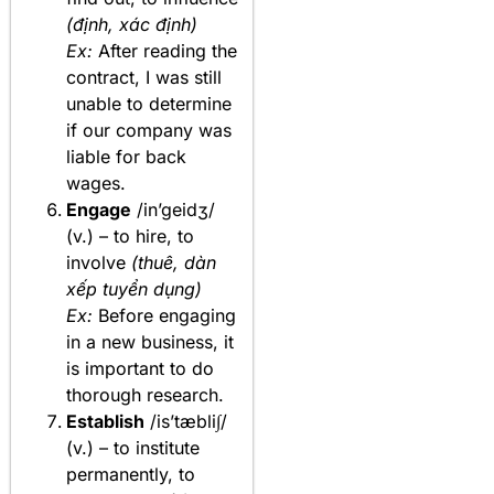
(định, xác định)
Ex:
After reading the
contract, I was still
unable to determine
if our company was
liable for back
wages.
Engage
/in’geidʒ/
(v.) – to hire, to
involve
(thuê, dàn
xếp tuyển dụng)
Ex:
Before engaging
in a new business, it
is important to do
thorough research.
Establish
/is’tæbli∫/
(v.) – to institute
permanently, to