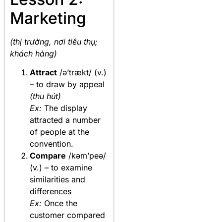
Marketing
(thị trường, nơi tiêu thụ;
khách hàng)
Attract
/ə’trækt/ (v.)
– to draw by appeal
(thu hút)
Ex:
The display
attracted a number
of people at the
convention.
Compare
/kəm’peə/
(v.) – to examine
similarities and
differences
Ex:
Once the
customer compared