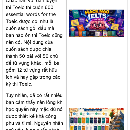
Chắc hẳn với dân luyện
thi Toeic thì cuốn 600
essential words for the
Toeic được coi như là
cuốn sách gối đầu mà
bạn nào ôn thi Toeic cũng
nên có. Nội dung của
cuốn sách được chia
thành 50 bài với 50 chủ
đề từ vựng khác, mỗi bài
gồm 12 từ vựng rất hữu
ích và hay gặp trong các
kỳ thi Toeic.
Tuy nhiên, đã có rất nhiều
bạn cảm thấy nản lòng khi
học quyển này mặc dù nó
được thiết kế khá công
phu và tỉ mỉ. Nguyên nhân
chủ yếu là do cuốn sách