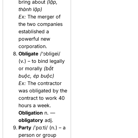
bring about
(lập,
thành lập)
Ex:
The merger of
the two companies
established a
powerful new
corporation.
Obligate
/’ɔbligei/
(v.) – to bind legally
or morally
(bắt
buộc, ép buộc)
Ex:
The contractor
was obligated by the
contract to work 40
hours a week.
Obligation
n. —
obligatory
adj.
Party
/ˈpɑːti/ (n.) – a
person or group