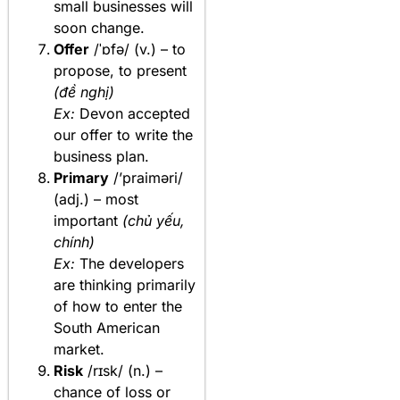
small businesses will
soon change.
Offer
/ˈɒfə/ (v.) – to
propose, to present
(đề nghị)
Ex:
Devon accepted
our offer to write the
business plan.
Primary
/’praiməri/
(adj.) – most
important
(chủ yếu,
chính)
Ex:
The developers
are thinking primarily
of how to enter the
South American
market.
Risk
/rɪsk/ (n.) –
chance of loss or