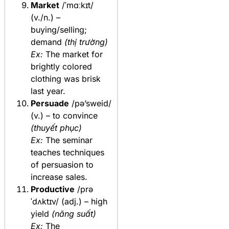
Market
/ˈmɑːkɪt/
(v./n.) –
buying/selling;
demand
(thị trường)
Ex:
The market for
brightly colored
clothing was brisk
last year.
Persuade
/pə’sweid/
(v.) – to convince
(thuyết phục)
Ex:
The seminar
teaches techniques
of persuasion to
increase sales.
Productive
/prə
ˈdʌktɪv/ (adj.) – high
yield
(năng suất)
Ex:
The