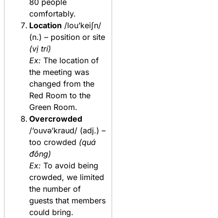
80 people
comfortably.
Location
/lou’keiʃn/
(n.) – position or site
(vị trí)
Ex:
The location of
the meeting was
changed from the
Red Room to the
Green Room.
Overcrowded
/’ouvə’kraud/ (adj.) –
too crowded
(quá
đông)
Ex:
To avoid being
crowded, we limited
the number of
guests that members
could bring.