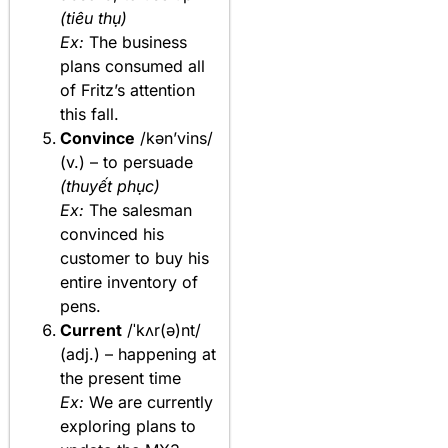
(tiêu thụ)
Ex:
The business
plans consumed all
of Fritz’s attention
this fall.
Convince
/kən’vins/
(v.) – to persuade
(thuyết phục)
Ex:
The salesman
convinced his
customer to buy his
entire inventory of
pens.
Current
/ˈkʌr(ə)nt/
(adj.) – happening at
the present time
Ex:
We are currently
exploring plans to