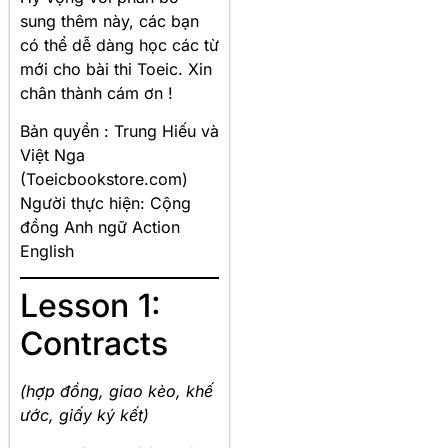
sung thêm này, các bạn
có thể dễ dàng học các từ
mới cho bài thi Toeic. Xin
chân thành cám ơn !
Bản quyền : Trung Hiếu và
Việt Nga
(Toeicbookstore.com)
Người thực hiện: Cộng
đồng Anh ngữ Action
English
Lesson 1:
Contracts
(hợp đồng, giao kèo, khế
ước, giấy ký kết)