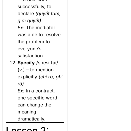
successfully, to
declare
(quyết tâm,
giải quyết)
Ex:
The mediator
was able to resolve
the problem to
everyone’s
satisfaction.
Specify
/spesi,fai/
(v.) – to mention
explicitly
(chỉ rõ, ghi
rõ)
Ex:
In a contract,
one specific word
can change the
meaning
dramatically.
Lesson 2: