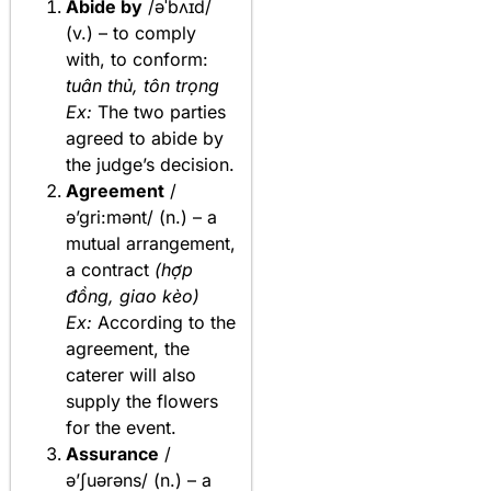
Abide by
/əˈbʌɪd/
(v.) – to comply
with, to conform:
tuân thủ, tôn trọng
Ex:
The two parties
agreed to abide by
the judge’s decision.
Agreement
/
ə’gri:mənt/ (n.) – a
mutual arrangement,
a contract
(hợp
đồng, giao kèo)
Ex:
According to the
agreement, the
caterer will also
supply the flowers
for the event.
Assurance
/
ə’ʃuərəns/ (n.) – a