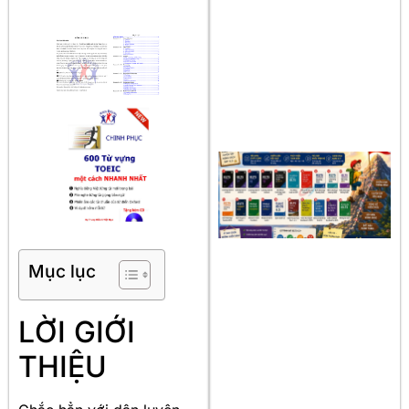
Mục lục
LỜI GIỚI
THIỆU