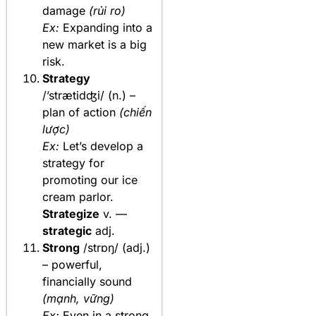
damage
(rủi ro)
Ex:
Expanding into a
new market is a big
risk.
Strategy
/’strætidʤi/ (n.) –
plan of action
(chiến
lược)
Ex:
Let’s develop a
strategy for
promoting our ice
cream parlor.
Strategize
v. —
strategic
adj.
Strong
/strɒŋ/ (adj.)
– powerful,
financially sound
(mạnh, vững)
Ex:
Even in a strong