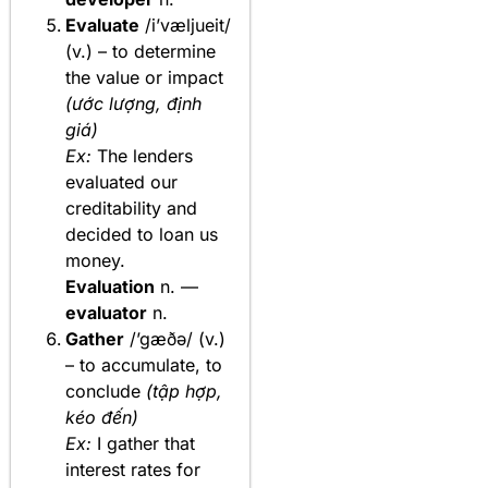
Evaluate
/i’væljueit/
(v.) – to determine
the value or impact
(ước lượng, định
giá)
Ex:
The lenders
evaluated our
creditability and
decided to loan us
money.
Evaluation
n. —
evaluator
n.
Gather
/’gæðə/ (v.)
– to accumulate, to
conclude
(tập hợp,
kéo đến)
Ex:
I gather that
interest rates for