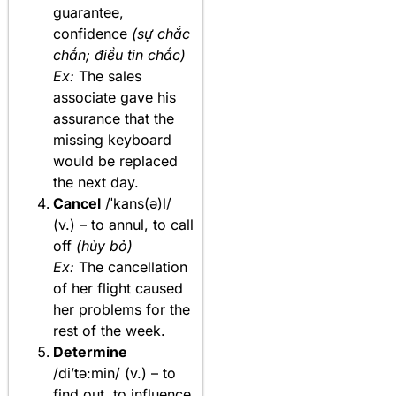
guarantee,
confidence
(sự chắc
chắn; điều tin chắc)
Ex:
The sales
associate gave his
assurance that the
missing keyboard
would be replaced
the next day.
Cancel
/ˈkans(ə)l/
(v.) – to annul, to call
off
(hủy bỏ)
Ex:
The cancellation
of her flight caused
her problems for the
rest of the week.
Determine
/di’tə:min/ (v.) – to
find out, to influence