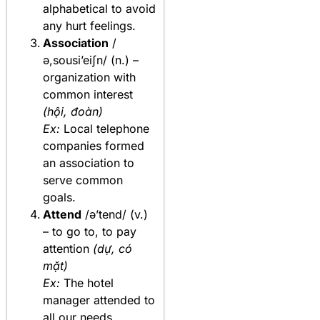
alphabetical to avoid
any hurt feelings.
Association
/
ə,sousi’eiʃn/ (n.) –
organization with
common interest
(hội, đoàn)
Ex:
Local telephone
companies formed
an association to
serve common
goals.
Attend
/ə’tend/ (v.)
– to go to, to pay
attention
(dự, có
mặt)
Ex:
The hotel
manager attended to
all our needs