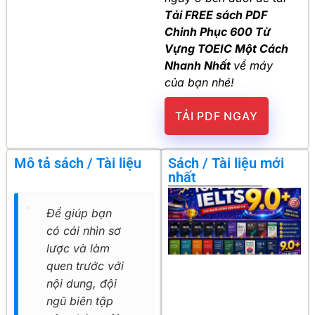
Tải FREE sách PDF
Chinh Phục 600 Từ
Vựng TOEIC Một Cách
Nhanh Nhất
về máy
của bạn nhé!
TẢI PDF NGAY
Mô tả sách / Tài liệu
Sách / Tài liệu mới
nhất
Để giúp bạn
có cái nhìn sơ
lược và làm
quen trước với
nội dung, đội
ngũ biên tập