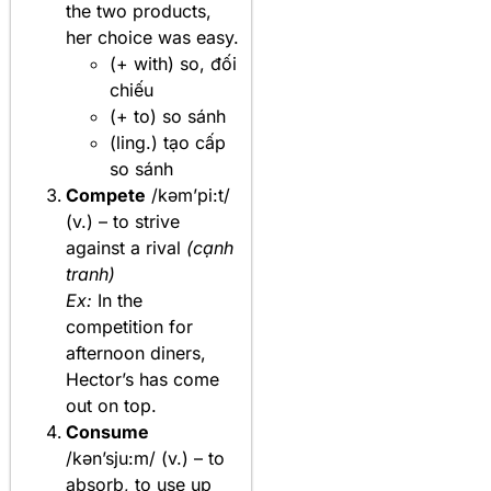
the two products,
her choice was easy.
(+ with) so, đối
chiếu
(+ to) so sánh
(ling.) tạo cấp
so sánh
Compete
/kəm’pi:t/
(v.) – to strive
against a rival
(cạnh
tranh)
Ex:
In the
competition for
afternoon diners,
Hector’s has come
out on top.
Consume
/kən’sju:m/ (v.) – to
absorb, to use up