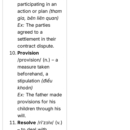
participating in an
action or plan
(tham
gia, bên liên quan)
Ex:
The parties
agreed to a
settlement in their
contract dispute.
Provision
/provision/ (n.) – a
measure taken
beforehand, a
stipulation
(điều
khoản)
Ex:
The father made
provisions for his
children through his
will.
Resolve
/ri’zɔlv/ (v.)
– to deal with