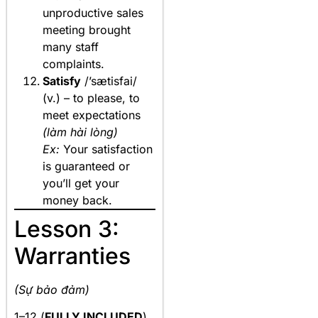
unproductive sales
meeting brought
many staff
complaints.
Satisfy
/’sætisfai/
(v.) – to please, to
meet expectations
(làm hài lòng)
Ex:
Your satisfaction
is guaranteed or
you’ll get your
money back.
Lesson 3:
Warranties
(Sự bảo đảm)
1–12 (
FULLY INCLUDED
)