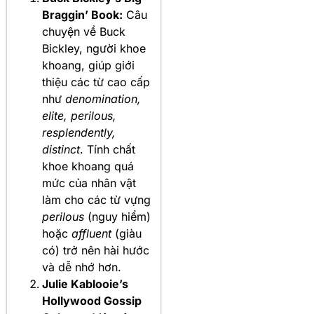
Braggin’ Book:
Câu
chuyện về Buck
Bickley, người khoe
khoang, giúp giới
thiệu các từ cao cấp
như
denomination,
elite, perilous,
resplendently,
distinct
. Tính chất
khoe khoang quá
mức của nhân vật
làm cho các từ vựng
perilous
(nguy hiểm)
hoặc
affluent
(giàu
có) trở nên hài hước
và dễ nhớ hơn.
Julie Kablooie’s
Hollywood Gossip