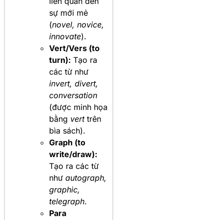
liên quan đến
sự mới mẻ
(
novel, novice,
innovate
).
Vert/Vers (to
turn):
Tạo ra
các từ như
invert, divert,
conversation
(được minh họa
bằng
vert
trên
bìa sách).
Graph (to
write/draw):
Tạo ra các từ
như
autograph,
graphic,
telegraph
.
Para