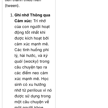
(tween).
Ghi nhớ Thông qua
Cảm xúc:
Trí nhớ
của con người hoạt
động tốt nhất khi
được kích hoạt bởi
cảm xúc mạnh mẽ.
Các tình huống phi
lý, hài hước, và
kỳ
quái
(
wacky
) trong
câu chuyện tạo ra
các điểm neo cảm
xúc mạnh mẽ. Học
sinh có xu hướng
nhớ từ
perilous
vì nó
được sử dụng trong
một câu chuyện về
một người khoe