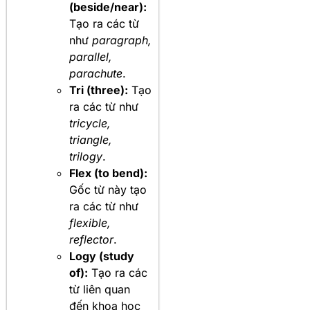
(beside/near):
Tạo ra các từ
như
paragraph,
parallel,
parachute
.
Tri (three):
Tạo
ra các từ như
tricycle,
triangle,
trilogy
.
Flex (to bend):
Gốc từ này tạo
ra các từ như
flexible,
reflector
.
Logy (study
of):
Tạo ra các
từ liên quan
đến khoa học