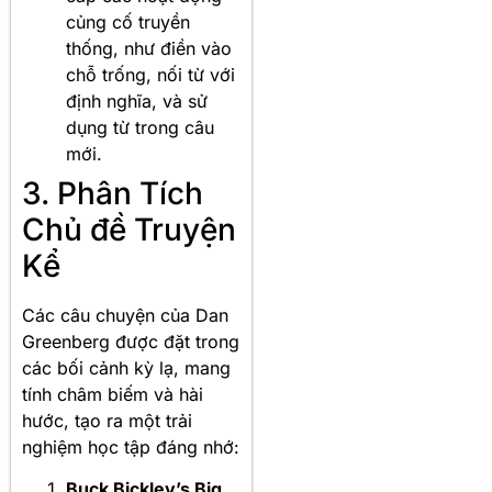
củng cố truyền
thống, như điền vào
chỗ trống, nối từ với
định nghĩa, và sử
dụng từ trong câu
mới.
3. Phân Tích
Chủ đề Truyện
Kể
Các câu chuyện của Dan
Greenberg được đặt trong
các bối cảnh kỳ lạ, mang
tính châm biếm và hài
hước, tạo ra một trải
nghiệm học tập đáng nhớ:
Buck Bickley’s Big