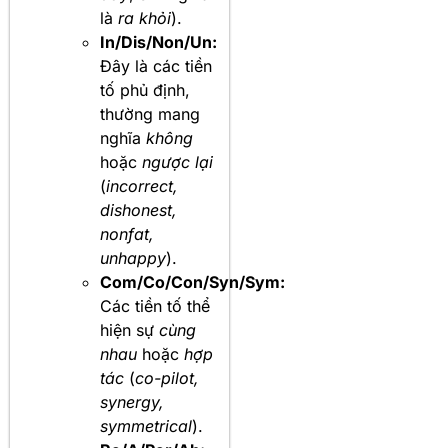
là
ra khỏi
).
In/Dis/Non/Un:
Đây là các tiền
tố phủ định,
thường mang
nghĩa
không
hoặc
ngược lại
(
incorrect,
dishonest,
nonfat,
unhappy
).
Com/Co/Con/Syn/Sym:
Các tiền tố thể
hiện sự
cùng
nhau
hoặc
hợp
tác
(
co-pilot,
synergy,
symmetrical
).