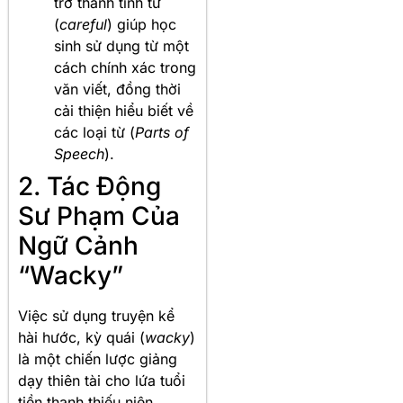
trở thành tính từ
(
careful
) giúp học
sinh sử dụng từ một
cách chính xác trong
văn viết, đồng thời
cải thiện hiểu biết về
các loại từ (
Parts of
Speech
).
2. Tác Động
Sư Phạm Của
Ngữ Cảnh
“Wacky”
Việc sử dụng truyện kể
hài hước, kỳ quái (
wacky
)
là một chiến lược giảng
dạy thiên tài cho lứa tuổi
tiền thanh thiếu niên