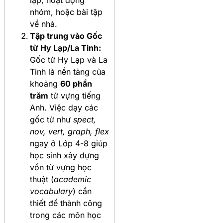
nhóm, hoặc bài tập
về nhà.
Tập trung vào Gốc
từ Hy Lạp/La Tinh:
Gốc từ Hy Lạp và La
Tinh là nền tảng của
khoảng
60 phần
trăm
từ vựng tiếng
Anh. Việc dạy các
gốc từ như
spect,
nov, vert, graph, flex
ngay ở Lớp 4-8 giúp
học sinh xây dựng
vốn từ vựng học
thuật (
academic
vocabulary
) cần
thiết để thành công
trong các môn học