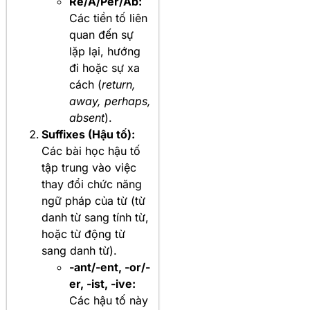
Re/A/Per/Ab:
Các tiền tố liên
quan đến sự
lặp lại, hướng
đi hoặc sự xa
cách (
return,
away, perhaps,
absent
).
Suffixes (Hậu tố):
Các bài học hậu tố
tập trung vào việc
thay đổi chức năng
ngữ pháp của từ (từ
danh từ sang tính từ,
hoặc từ động từ
sang danh từ).
-ant/-ent, -or/-
er, -ist, -ive:
Các hậu tố này