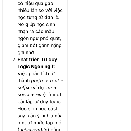
có hiệu quả gấp
nhiều lần so với việc
học từng từ đơn lẻ.
Nó giúp học sinh
nhận ra các mẫu
ngôn ngữ phổ quát,
giảm bớt gánh nặng
ghi nhớ.
Phát triển Tư duy
Logic Ngôn ngữ:
Việc phân tích từ
thành
prefix + root +
suffix
(ví dụ:
in-
+
spect
+
-ive
) là một
bài tập tư duy logic.
Học sinh học cách
suy luận ý nghĩa của
một từ phức tạp mới
(
unbelievable
) bằng