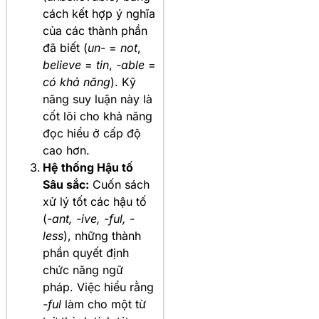
cách kết hợp ý nghĩa
của các thành phần
đã biết (
un-
=
not
,
believe
=
tin
,
-able
=
có khả năng
). Kỹ
năng suy luận này là
cốt lõi cho khả năng
đọc hiểu ở cấp độ
cao hơn.
Hệ thống Hậu tố
Sâu sắc:
Cuốn sách
xử lý tốt các hậu tố
(
-ant, -ive, -ful, -
less
), những thành
phần quyết định
chức năng ngữ
pháp. Việc hiểu rằng
-ful
làm cho một từ