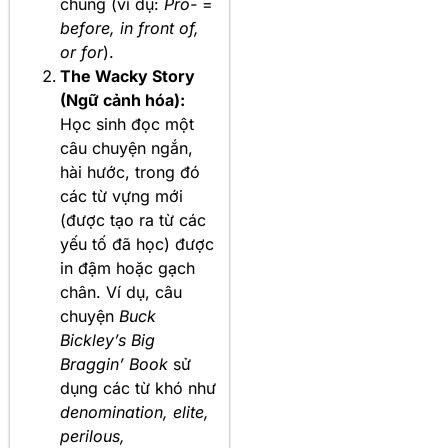
chúng (ví dụ:
Pro-
=
before, in front of,
or for
).
The Wacky Story
(Ngữ cảnh hóa):
Học sinh đọc một
câu chuyện ngắn,
hài hước, trong đó
các từ vựng mới
(được tạo ra từ các
yếu tố đã học) được
in đậm hoặc gạch
chân. Ví dụ, câu
chuyện
Buck
Bickley’s Big
Braggin’ Book
sử
dụng các từ khó như
denomination, elite,
perilous,