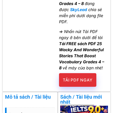
Grades 4 – 8
đang
được
SkyLead
chia sẻ
miễn phí dưới dạng file
PDF.
=> Nhấn nút Tải PDF
ngay ở bên dưới để tải
Tải FREE sách PDF 25
Wacky And Wonderful
Stories That Boost
Vocabulary Grades 4 –
8
về máy của bạn nhé!
TẢI PDF NGAY
Mô tả sách / Tài liệu
Sách / Tài liệu mới
nhất