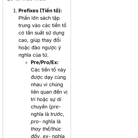
Prefixes (Tiền tố):
Phần lớn sách tập
trung vào các tiền tố
có tần suất sử dụng
cao, giúp thay đổi
hoặc đảo ngược ý
nghĩa của từ.
Pre/Pro/Ex:
Các tiền tố này
được dạy cùng
nhau vì chúng
liên quan đến vị
trí hoặc sự di
chuyển (
pre-
nghĩa là
trước
,
pro-
nghĩa là
thay thế/thúc
đẩy
,
ex-
nghĩa