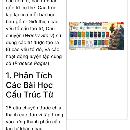
các tiền tố, hậu tố hoặc
gốc từ cụ thể. Cấu trúc
lặp lại của mỗi bài học
bao gồm: Giới thiệu các
yếu tố cấu tạo từ, Câu
chuyện (
Wacky Story
) sử
dụng các từ được tạo ra
từ các yếu tố đó, và các
hoạt động luyện tập củng
cố (
Practice Pages
).
1. Phân Tích
Các Bài Học
Cấu Trúc Từ
25 câu chuyện được chia
thành các đơn vị tập trung
vào từng thành phần cấu
tạo từ khác nhau: