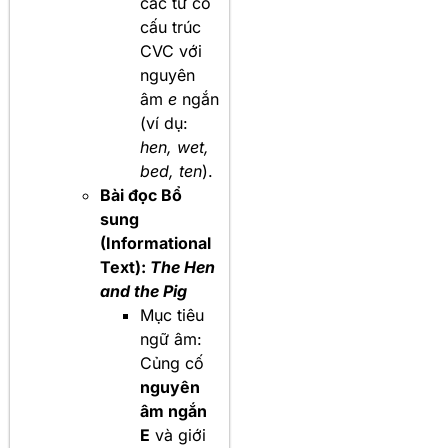
các từ có
cấu trúc
CVC với
nguyên
âm
e
ngắn
(ví dụ:
hen, wet,
bed, ten
).
Bài đọc Bổ
sung
(Informational
Text):
The Hen
and the Pig
Mục tiêu
ngữ âm:
Củng cố
nguyên
âm ngắn
E
và giới