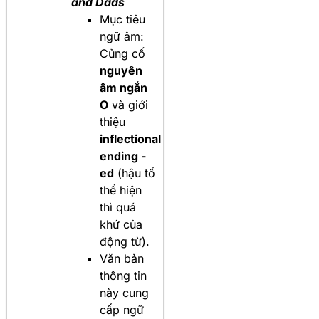
and Dads
Mục tiêu
ngữ âm:
Củng cố
nguyên
âm ngắn
O
và giới
thiệu
inflectional
ending -
ed
(hậu tố
thể hiện
thì quá
khứ của
động từ).
Văn bản
thông tin
này cung
cấp ngữ