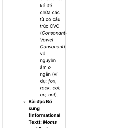
kế để
chứa các
từ có cấu
trúc CVC
(
Consonant-
Vowel-
Consonant
)
với
nguyên
âm
o
ngắn (ví
dụ:
fox,
rock, cot,
on, not
).
Bài đọc Bổ
sung
(Informational
Text):
Moms