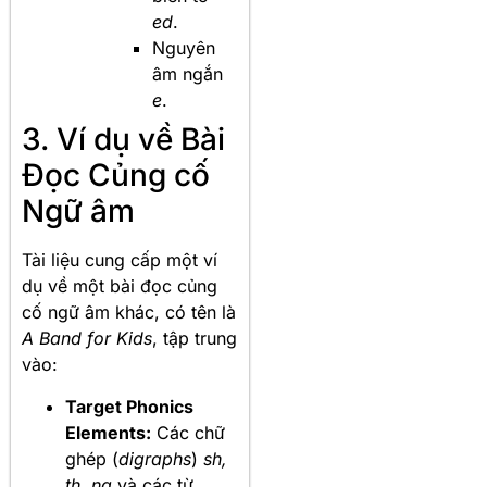
ed
.
Nguyên
âm ngắn
e
.
3. Ví dụ về Bài
Đọc Củng cố
Ngữ âm
Tài liệu cung cấp một ví
dụ về một bài đọc củng
cố ngữ âm khác, có tên là
A Band for Kids
, tập trung
vào:
Target Phonics
Elements:
Các chữ
ghép (
digraphs
)
sh,
th, ng
và các từ