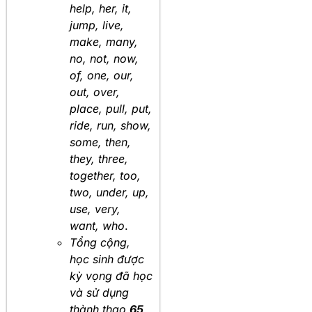
help, her, it,
jump, live,
make, many,
no, not, now,
of, one, our,
out, over,
place, pull, put,
ride, run, show,
some, then,
they, three,
together, too,
two, under, up,
use, very,
want, who
.
Tổng cộng,
học sinh được
kỳ vọng đã học
và sử dụng
thành thạo
65