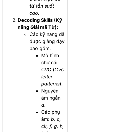
từ
tần suất
cao.
Decoding Skills (Kỹ
năng Giải mã Từ):
Các kỹ năng đã
được giảng dạy
bao gồm:
Mô hình
chữ cái
CVC (
CVC
letter
patterns
).
Nguyên
âm ngắn
a
.
Các phụ
âm:
b, c,
ck, f, g, h,