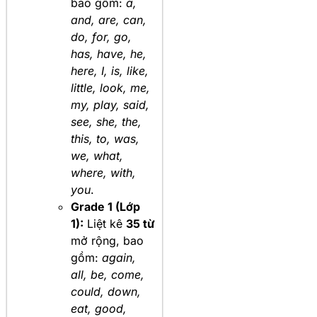
bao gồm:
a,
and, are, can,
do, for, go,
has, have, he,
here, I, is, like,
little, look, me,
my, play, said,
see, she, the,
this, to, was,
we, what,
where, with,
you
.
Grade 1 (Lớp
1):
Liệt kê
35 từ
mở rộng, bao
gồm:
again,
all, be, come,
could, down,
eat, good,