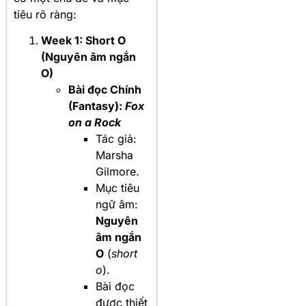
tiêu rõ ràng:
Week 1: Short O
(Nguyên âm ngắn
O)
Bài đọc Chính
(Fantasy):
Fox
on a Rock
Tác giả:
Marsha
Gilmore.
Mục tiêu
ngữ âm:
Nguyên
âm ngắn
O
(
short
o
).
Bài đọc
được thiết