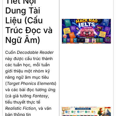
Tiết Nội
Dung Tài
Liệu (Cấu
Trúc Đọc và
Ngữ Âm)
Cuốn
Decodable Reader
này được cấu trúc thành
các tuần học, mỗi tuần
giới thiệu một nhóm kỹ
năng ngữ âm mục tiêu
(
Target Phonics Elements
)
và các bài đọc tương ứng
(cả giả tưởng
Fantasy
,
tiểu thuyết thực tế
Realistic Fiction
, và văn
bản thông tin