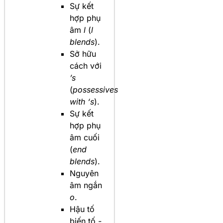
Sự kết
hợp phụ
âm
l
(
l
blends
).
Sở hữu
cách với
’s
(
possessives
with ‘s
).
Sự kết
hợp phụ
âm cuối
(
end
blends
).
Nguyên
âm ngắn
o
.
Hậu tố
biến tố
-