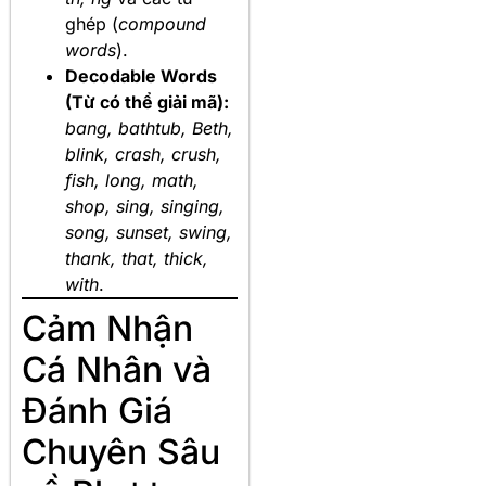
ghép (
compound
words
).
Decodable Words
(Từ có thể giải mã):
bang, bathtub, Beth,
blink, crash, crush,
fish, long, math,
shop, sing, singing,
song, sunset, swing,
thank, that, thick,
with
.
Cảm Nhận
Cá Nhân và
Đánh Giá
Chuyên Sâu