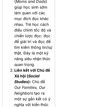
(
Moms and Dads
)
giúp học sinh sớm
làm quen với các
mục đích đọc khác
nhau. Trẻ học cách
điều chỉnh tốc độ và
chiến lược đọc: đọc
để giải trí và đọc để
tìm kiếm thông tin/sự
thật. Đây là một kỹ
năng siêu nhận thức
quan trọng.
Liên kết với Chủ đề
Xã hội (
Social
Studies
):
Chủ đề
Our Families, Our
Neighbors
tạo ra
một sự gắn kết có ý
nghĩa với kiến thức