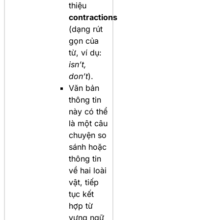
thiệu
contractions
(dạng rút
gọn của
từ, ví dụ:
isn’t,
don’t
).
Văn bản
thông tin
này có thể
là một câu
chuyện so
sánh hoặc
thông tin
về hai loài
vật, tiếp
tục kết
hợp từ
vựng ngữ