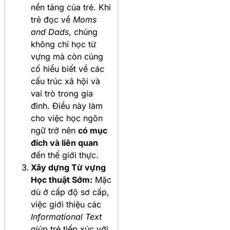
nền tảng của trẻ. Khi
trẻ đọc về
Moms
and Dads
, chúng
không chỉ học từ
vựng mà còn củng
cố hiểu biết về các
cấu trúc xã hội và
vai trò trong gia
đình. Điều này làm
cho việc học ngôn
ngữ trở nên
có mục
đích và liên quan
đến thế giới thực.
Xây dựng Từ vựng
Học thuật Sớm:
Mặc
dù ở cấp độ sơ cấp,
việc giới thiệu các
Informational Text
giúp trẻ tiếp xúc với