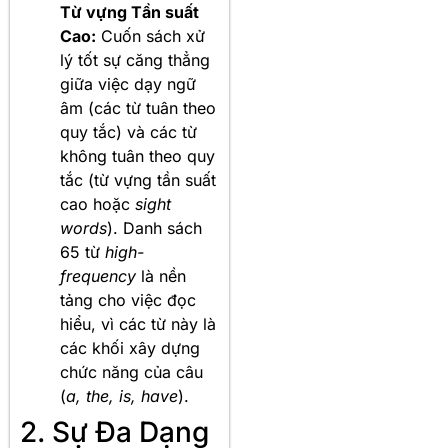
Từ vựng Tần suất
Cao:
Cuốn sách xử
lý tốt sự căng thẳng
giữa việc dạy ngữ
âm (các từ tuân theo
quy tắc) và các từ
không tuân theo quy
tắc (từ vựng tần suất
cao hoặc
sight
words
). Danh sách
65 từ
high-
frequency
là nền
tảng cho việc đọc
hiểu, vì các từ này là
các khối xây dựng
chức năng của câu
(
a, the, is, have
).
2. Sự Đa Dạng