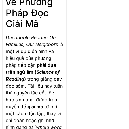
về Phương
Pháp Đọc
Giải Mã
Decodable Reader: Our
Families, Our Neighbors
là
một ví dụ điển hình và
hiệu quả của phương
pháp tiếp cận
phải dựa
trên ngữ âm (
Science of
Reading
)
trong giảng dạy
đọc sớm. Tài liệu này tuân
thủ nguyên tắc cốt lõi:
học sinh phải được trao
quyền để
giải mã
từ mới
một cách độc lập, thay vì
chỉ đoán hoặc ghi nhớ
hình dạng từ (
whole word