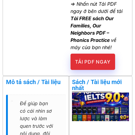
=> Nhấn nút Tải PDF
ngay ở bên dưới để tải
Tải FREE sách Our
Families, Our
Neighbors PDF –
Phonics Practice
về
máy của bạn nhé!
TẢI PDF NGAY
Mô tả sách / Tài liệu
Sách / Tài liệu mới
nhất
Để giúp bạn
có cái nhìn sơ
lược và làm
quen trước với
nội dung, đội