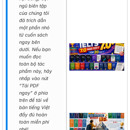
ngũ biên tập
của chúng tôi
đã trích dẫn
một phần nhỏ
từ cuốn sách
ngay bên
dưới. Nếu bạn
muốn đọc
toàn bộ tác
phẩm này, hãy
nhấp vào nút
“Tải PDF
ngay” ở phía
trên để tải về
bản tiếng Việt
đầy đủ hoàn
toàn miễn phí
nhé!