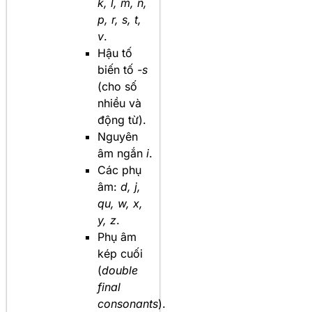
k, l, m, n,
p, r, s, t,
v
.
Hậu tố
biến tố
-s
(cho số
nhiều và
động từ).
Nguyên
âm ngắn
i
.
Các phụ
âm:
d, j,
qu, w, x,
y, z
.
Phụ âm
kép cuối
(
double
final
consonants
).