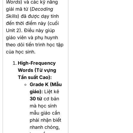
Words
) và các kỹ năng
giải mã từ (
Decoding
Skills
) đã được dạy tính
đến thời điểm này (cuối
Unit 2). Điều này giúp
giáo viên và phụ huynh
theo dõi tiến trình học tập
của học sinh.
High-Frequency
Words (Từ vựng
Tần suất Cao):
Grade K (Mẫu
giáo):
Liệt kê
30 từ
cơ bản
mà học sinh
mẫu giáo cần
phải nhận biết
nhanh chóng,