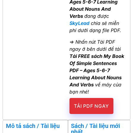
Ages 5-6-7 Learning
About Nouns And
Verbs
đang được
SkyLead
chia sẻ miễn
phí dưới dạng file PDF.
=> Nhấn nút Tải PDF
ngay ở bên dưới để tải
Tải FREE sách My Book
Of Simple Sentences
PDF – Ages 5-6-7
Learning About Nouns
And Verbs
về máy của
bạn nhé!
TẢI PDF NGAY
Mô tả sách / Tài liệu
Sách / Tài liệu mới
nhất