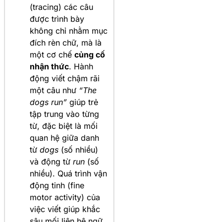
(tracing) các câu
được trình bày
không chỉ nhằm mục
đích rèn chữ, mà là
một cơ chế
củng cố
nhận thức
. Hành
động viết chậm rãi
một câu như
“The
dogs run”
giúp trẻ
tập trung vào từng
từ, đặc biệt là mối
quan hệ giữa danh
từ
dogs
(số nhiều)
và động từ
run
(số
nhiều). Quá trình vận
động tinh (fine
motor activity) của
việc viết giúp khắc
sâu mối liên hệ ngữ