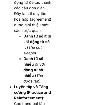
động từ để tạo thành
các câu đơn giản.
Đây là nơi quy tắc
hòa hợp (agreement)
được giới thiệu một
cách trực quan:
Danh từ số ít
đi
với
động từ số
ít
(
The cat
sleeps
).
Danh từ số
nhiều
đi với
động từ số
nhiều
(
The
dogs run
).
Luyện tập và Tăng
cường (Practice and
Reinforcement):
Các trang bài tập