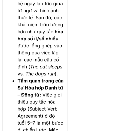
hệ ngay lập tức giữa
từ ngữ và hình ảnh
thực tế. Sau đó, các
khái niệm trừu tượng
hơn như quy tắc
hòa
hợp số ít/số nhiều
được lồng ghép vào
thông qua việc lặp
lại các mẫu câu cố
định (
The cat sleeps
vs.
The dogs run
).
Tầm quan trọng của
Sự Hòa hợp Danh từ
– Động từ:
Việc giới
thiệu quy tắc hòa
hợp (Subject-Verb
Agreement) ở độ
tuổi 5–7 là một bước
đi chiến lược. Mặc