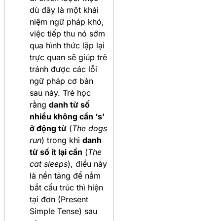
dù đây là một khái
niệm ngữ pháp khó,
việc tiếp thu nó sớm
qua hình thức lặp lại
trực quan sẽ giúp trẻ
tránh được các lỗi
ngữ pháp cơ bản
sau này. Trẻ học
rằng
danh từ số
nhiều không cần ‘s’
ở động từ
(
The dogs
run
) trong khi
danh
từ số ít lại cần
(
The
cat sleeps
), điều này
là nền tảng để nắm
bắt cấu trúc thì hiện
tại đơn (Present
Simple Tense) sau