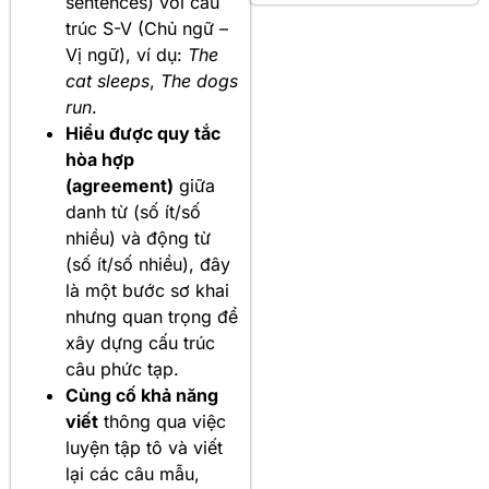
sentences) với cấu
trúc S-V (Chủ ngữ –
Vị ngữ), ví dụ:
The
cat sleeps
,
The dogs
run
.
Hiểu được quy tắc
hòa hợp
(agreement)
giữa
danh từ (số ít/số
nhiều) và động từ
(số ít/số nhiều), đây
là một bước sơ khai
nhưng quan trọng để
xây dựng cấu trúc
câu phức tạp.
Củng cố khả năng
viết
thông qua việc
luyện tập tô và viết
lại các câu mẫu,