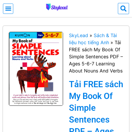
SkyLead
»
Sách & Tài
liệu học tiếng Anh
»
Tải
FREE sách My Book Of
Simple Sentences PDF –
Ages 5-6-7 Learning
About Nouns And Verbs
Tải FREE sách
My Book Of
Simple
Sentences
PDF – Ages