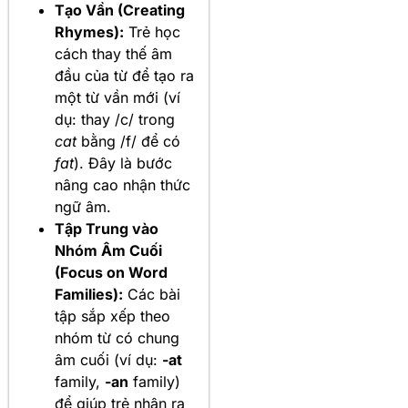
Tạo Vần (Creating
Rhymes):
Trẻ học
cách thay thế âm
đầu của từ để tạo ra
một từ vần mới (ví
dụ: thay /c/ trong
cat
bằng /f/ để có
fat
). Đây là bước
nâng cao nhận thức
ngữ âm.
Tập Trung vào
Nhóm Âm Cuối
(Focus on Word
Families):
Các bài
tập sắp xếp theo
nhóm từ có chung
âm cuối (ví dụ:
-at
family,
-an
family)
để giúp trẻ nhận ra