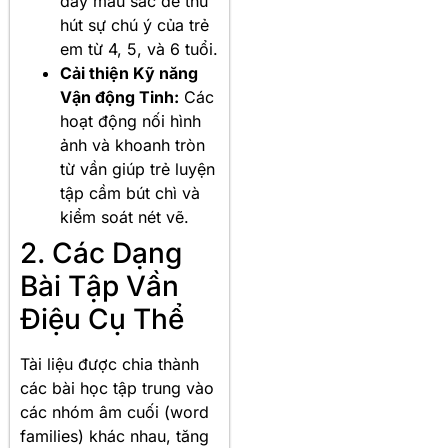
đầy màu sắc để thu
hút sự chú ý của trẻ
em từ 4, 5, và 6 tuổi.
Cải thiện Kỹ năng
Vận động Tinh:
Các
hoạt động nối hình
ảnh và khoanh tròn
từ vần giúp trẻ luyện
tập cầm bút chì và
kiểm soát nét vẽ.
2. Các Dạng
Bài Tập Vần
Điệu Cụ Thể
Tài liệu được chia thành
các bài học tập trung vào
các nhóm âm cuối (word
families) khác nhau, tăng