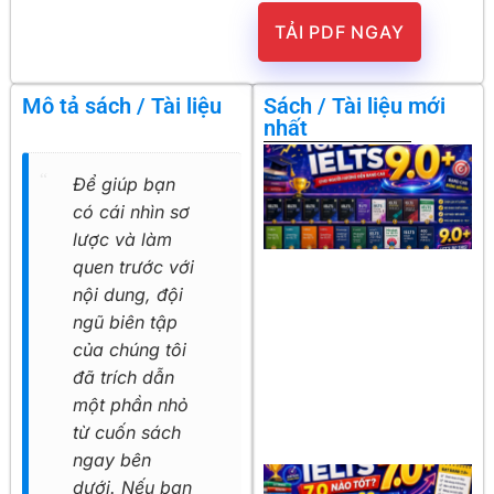
TẢI PDF NGAY
Mô tả sách / Tài liệu
Sách / Tài liệu mới
nhất
Để giúp bạn
có cái nhìn sơ
lược và làm
quen trước với
nội dung, đội
ngũ biên tập
của chúng tôi
đã trích dẫn
một phần nhỏ
từ cuốn sách
ngay bên
dưới. Nếu bạn