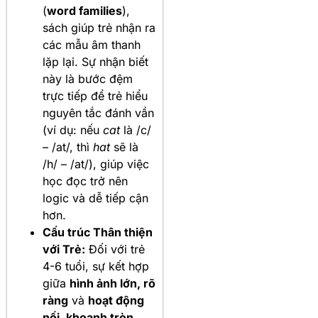
(
word families
),
sách giúp trẻ nhận ra
các mẫu âm thanh
lặp lại. Sự nhận biết
này là bước đệm
trực tiếp để trẻ hiểu
nguyên tắc đánh vần
(ví dụ: nếu
cat
là /c/
– /at/, thì
hat
sẽ là
/h/ – /at/), giúp việc
học đọc trở nên
logic và dễ tiếp cận
hơn.
Cấu trúc Thân thiện
với Trẻ:
Đối với trẻ
4-6 tuổi, sự kết hợp
giữa
hình ảnh lớn, rõ
ràng
và
hoạt động
nối, khoanh tròn