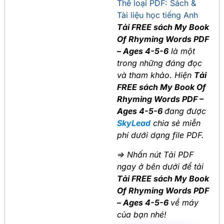
Thể loại PDF:
Sách &
Tài liệu học tiếng Anh
Tải FREE sách My Book
Of Rhyming Words PDF
– Ages 4-5-6
là một
trong những đáng đọc
và tham khảo. Hiện
Tải
FREE sách My Book Of
Rhyming Words PDF –
Ages 4-5-6
đang được
SkyLead
chia sẻ miễn
phí dưới dạng file PDF.
=> Nhấn nút Tải PDF
ngay ở bên dưới để tải
Tải FREE sách My Book
Of Rhyming Words PDF
– Ages 4-5-6
về máy
của bạn nhé!