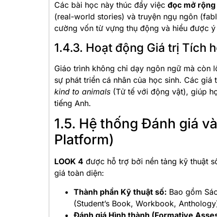
Các bài học này thúc đẩy việc
đọc mở rộng 
(real-world stories) và truyện ngụ ngôn (fab
cường vốn từ vựng thụ động và hiểu được ý 
1.4.3. Hoạt động Giá trị Tích 
Giáo trình không chỉ dạy ngôn ngữ mà còn 
sự phát triển cá nhân của học sinh. Các giá
kind to animals
(Tử tế với động vật), giúp h
tiếng Anh.
1.5. Hệ thống Đánh giá v
Platform)
LOOK 4
được hỗ trợ bởi nền tảng kỹ thuật 
giá toàn diện:
Thành phần Kỹ thuật số:
Bao gồm Sách
(Student’s Book, Workbook, Anthology)
Đánh giá Hình thành (Formative Asse