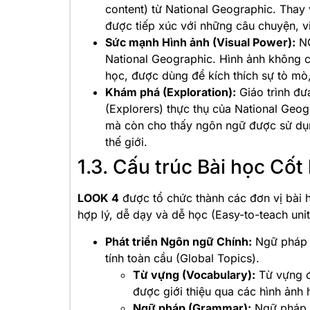
content) từ National Geographic. Thay 
được tiếp xúc với những câu chuyện, vi
Sức mạnh Hình ảnh (Visual Power):
NG
National Geographic. Hình ảnh không c
học, được dùng để kích thích sự tò mò
Khám phá (Exploration):
Giáo trình đư
(Explorers) thực thụ của National Geo
mà còn cho thấy ngôn ngữ được sử dụn
thế giới.
1.3. Cấu trúc Bài học Cốt
LOOK 4
được tổ chức thành các đơn vị bài 
hợp lý, dễ dạy và dễ học (Easy-to-teach unit
Phát triển Ngôn ngữ Chính:
Ngữ pháp v
tính toàn cầu (Global Topics).
Từ vựng (Vocabulary):
Từ vựng đư
được giới thiệu qua các hình ảnh 
Ngữ pháp (Grammar):
Ngữ pháp đ