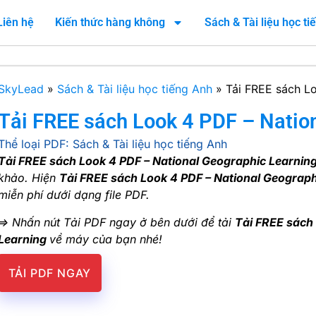
Liên hệ
Kiến thức hàng không
Sách & Tài liệu học t
SkyLead
»
Sách & Tài liệu học tiếng Anh
»
Tải FREE sách L
Tải FREE sách Look 4 PDF – Natio
Thể loại PDF:
Sách & Tài liệu học tiếng Anh
Tải FREE sách Look 4 PDF – National Geographic Learnin
khảo. Hiện
Tải FREE sách Look 4 PDF – National Geograp
miễn phí dưới dạng file PDF.
=> Nhấn nút Tải PDF ngay ở bên dưới để tải
Tải FREE sách
Learning
về máy của bạn nhé!
TẢI PDF NGAY