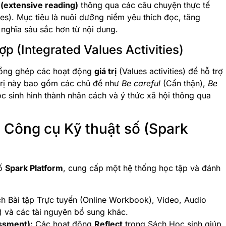
(extensive reading)
thông qua các câu chuyện thực tế
les). Mục tiêu là nuôi dưỡng niềm yêu thích đọc, tăng
nghĩa sâu sắc hơn từ nội dung.
hợp (Integrated Values Activities)
lồng ghép các hoạt động
giá trị
(Values activities) để hỗ trợ
 trị này bao gồm các chủ đề như
Be careful
(Cẩn thận),
Be
ọc sinh hình thành nhân cách và ý thức xã hội thông qua
à Công cụ Kỹ thuật số (Spark
số
Spark Platform
, cung cấp một hệ thống học tập và đánh
 Bài tập Trực tuyến (Online Workbook), Video, Audio
 và các tài nguyên bổ sung khác.
ssment):
Các hoạt động
Reflect
trong Sách Học sinh giúp