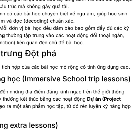
ấu trúc mà không gây quá tải.
ình có các bài học chuyên biệt về ngữ âm, giúp học sinh
âm và đọc (decoding) chuẩn xác.
Mỗi đơn vị bài học đều đảm bảo bao gồm đầy đủ các kỹ
ng
thường tập trung vào các hoạt động đối thoại ngắn,
ction) liên quan đến chủ đề bài học.
 trưng Đột phá
 tích hợp của các bài học mở rộng có tính ứng dụng cao.
ng học (Immersive School trip lessons)
đến những địa điểm đáng kinh ngạc trên thế giới thông
y thường kết thúc bằng các hoạt động
Dự án (Project
tạo ra một sản phẩm học tập, từ đó rèn luyện kỹ năng hợp
ng extra lessons)