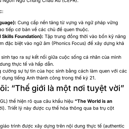
u Ngôn Ngữ Chung Châu Âu (CEFR).
c:
guage):
Cung cấp nền tảng từ vựng và ngữ pháp vững
ao tiếp cơ bản về các chủ đề quen thuộc.
 Skills Foundation):
Tập trung đồng thời vào bốn kỹ năng
tâm đặc biệt vào ngữ âm (Phonics Focus) để xây dựng khả
sinh tạo ra sự kết nối giữa cuộc sống cá nhân của mình
 dung thực tế và hấp dẫn.
 cường sự tự tin của học sinh bằng cách làm quen với các
ử dụng tiếng Anh thành công trong thế kỷ 21.
õi: “Thế giới là một nơi tuyệt vời”
NGL) thể hiện rõ qua câu khẩu hiệu
“The World is an
ời). Triết lý này được cụ thể hóa thông qua ba trụ cột
iáo trình được xây dựng trên nội dung thực tế (authentic