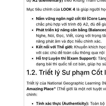
độ
A2 (Elementary)
theo Khung Tham Chiế
Mục tiêu chính của
LOOK 4
là giúp người họ
Nắm vững ngôn ngữ cốt lõi (Core Lan
chắc phù hợp với trình độ A2, đủ để gi
Phát triển kỹ năng cân bằng (Balanced
Nghe, Nói, Đọc, Viết, cùng với trọng 
năng phát âm và đọc hiểu chính xác.
Kết nối với Thế giới:
Khuyến khích học 
với các chủ đề toàn cầu thông qua nội
Hỗ trợ Luyện thi (Exam Support):
Tăng
dạng bài thi quốc tế cơ bản, giúp họ s
1.2. Triết lý Sư phạm Cốt l
Triết lý của National Geographic Learning (
Amazing Place”
(Thế giới là một nơi tuyệt v
chính:
Tính xác thực (Authenticity):
Toàn bộ g