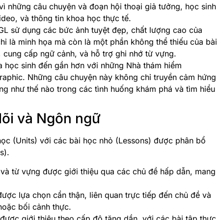
vì những câu chuyện và đoạn hội thoại giả tưởng, học sinh
deo, và thông tin khoa học thực tế.
L sử dụng các bức ảnh tuyệt đẹp, chất lượng cao của
hỉ là minh họa mà còn là một phần không thể thiếu của bài
, cung cấp ngữ cảnh, và hỗ trợ ghi nhớ từ vựng.
a học sinh đến gần hơn với những Nhà thám hiểm
graphic. Những câu chuyện này không chỉ truyền cảm hứng
g như thế nào trong các tình huống khám phá và tìm hiểu
 lõi và Ngôn ngữ
học (Units) với các bài học nhỏ (Lessons) được phân bổ
s).
à từ vựng được giới thiệu qua các chủ đề hấp dẫn, mang
ợc lựa chọn cẩn thận, liên quan trực tiếp đến chủ đề và
hoặc bối cảnh thực.
ược giới thiệu theo cấp độ tăng dần, với các bài tập thực