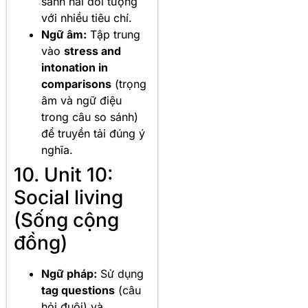
sánh hai đối tượng
với nhiều tiêu chí.
Ngữ âm:
Tập trung
vào
stress and
intonation in
comparisons
(trọng
âm và ngữ điệu
trong câu so sánh)
để truyền tải đúng ý
nghĩa.
10. Unit 10:
Social living
(Sống cộng
đồng)
Ngữ pháp:
Sử dụng
tag questions
(câu
hỏi đuôi) và