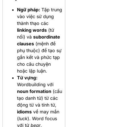
Ngữ pháp:
Tập trung
vào việc sử dụng
thành thạo các
linking words
(từ
nối) và
subordinate
clauses
(mệnh đề
phụ thuộc) để tạo sự
gắn kết và phức tạp
cho câu chuyện
hoặc lập luận.
Từ vựng:
Wordbuilding với
noun formation
(cấu
tạo danh từ) từ các
động từ và tính từ,
idioms
về may mắn
(
luck
). Word focus
với từ
bear
.