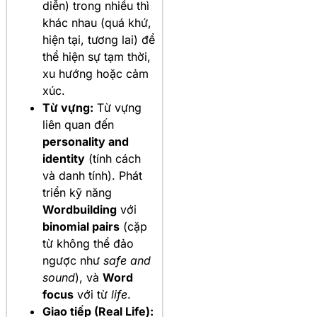
diễn) trong nhiều thì
khác nhau (quá khứ,
hiện tại, tương lai) để
thể hiện sự tạm thời,
xu hướng hoặc cảm
xúc.
Từ vựng:
Từ vựng
liên quan đến
personality and
identity
(tính cách
và danh tính). Phát
triển kỹ năng
Wordbuilding
với
binomial pairs
(cặp
từ không thể đảo
ngược như
safe and
sound
), và
Word
focus
với từ
life
.
Giao tiếp (Real Life):