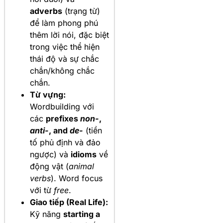
adverbs
(trạng từ)
để làm phong phú
thêm lời nói, đặc biệt
trong việc thể hiện
thái độ và sự chắc
chắn/không chắc
chắn.
Từ vựng:
Wordbuilding với
các
prefixes
non-
,
anti-
, and
de-
(tiền
tố phủ định và đảo
ngược) và
idioms
về
động vật (
animal
verbs
). Word focus
với từ
free
.
Giao tiếp (Real Life):
Kỹ năng
starting a