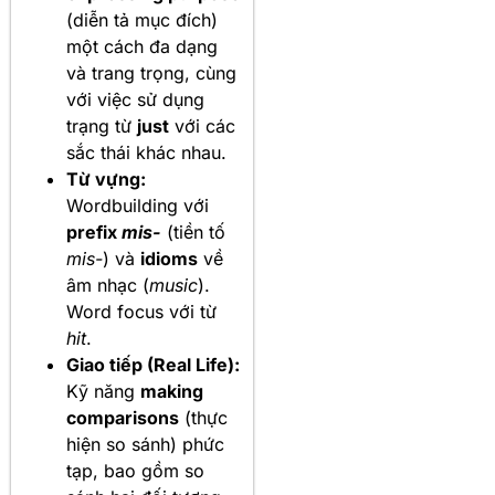
(diễn tả mục đích)
một cách đa dạng
và trang trọng, cùng
với việc sử dụng
trạng từ
just
với các
sắc thái khác nhau.
Từ vựng:
Wordbuilding với
prefix
mis-
(tiền tố
mis-
) và
idioms
về
âm nhạc (
music
).
Word focus với từ
hit
.
Giao tiếp (Real Life):
Kỹ năng
making
comparisons
(thực
hiện so sánh) phức
tạp, bao gồm so