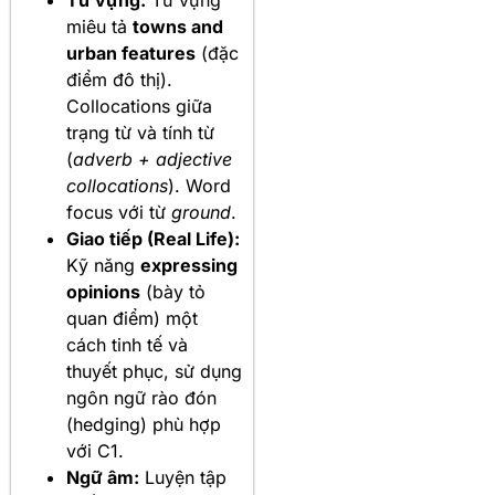
Từ vựng:
Từ vựng
miêu tả
towns and
urban features
(đặc
điểm đô thị).
Collocations giữa
trạng từ và tính từ
(
adverb + adjective
collocations
). Word
focus với từ
ground
.
Giao tiếp (Real Life):
Kỹ năng
expressing
opinions
(bày tỏ
quan điểm) một
cách tinh tế và
thuyết phục, sử dụng
ngôn ngữ rào đón
(hedging) phù hợp
với C1.
Ngữ âm:
Luyện tập