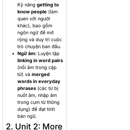
Kỹ năng
getting to
know people
(làm
quen với người
khác), bao gồm
ngôn ngữ để mở
rộng và duy trì cuộc
trò chuyện ban đầu.
Ngữ âm:
Luyện tập
linking in word pairs
(nối âm trong cặp
từ) và
merged
words in everyday
phrases
(các từ bị
nuốt âm, nhập âm
trong cụm từ thông
dụng) để đạt tính
bản ngữ.
2. Unit 2: More