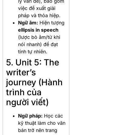
lý vấn đề), bao gồm
việc đề xuất giải
pháp và thỏa hiệp.
Ngữ âm:
Hiện tượng
ellipsis in speech
(lược bỏ âm/từ khi
nói nhanh) để đạt
tính tự nhiên.
5. Unit 5: The
writer’s
journey (Hành
trình của
người viết)
Ngữ pháp:
Học các
kỹ thuật làm cho văn
bản trở nên trang