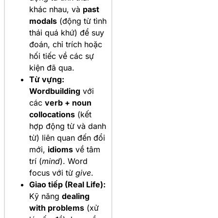
khác nhau, và
past
modals
(động từ tình
thái quá khứ) để suy
đoán, chỉ trích hoặc
hối tiếc về các sự
kiện đã qua.
Từ vựng:
Wordbuilding
với
các
verb + noun
collocations
(kết
hợp động từ và danh
từ) liên quan đến đổi
mới,
idioms
về tâm
trí (
mind
). Word
focus với từ
give
.
Giao tiếp (Real Life):
Kỹ năng
dealing
with problems
(xử