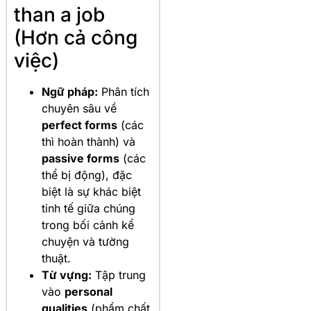
than a job
(Hơn cả công
việc)
Ngữ pháp:
Phân tích
chuyên sâu về
perfect forms
(các
thì hoàn thành) và
passive forms
(các
thể bị động), đặc
biệt là sự khác biệt
tinh tế giữa chúng
trong bối cảnh kể
chuyện và tường
thuật.
Từ vựng:
Tập trung
vào
personal
qualities
(phẩm chất