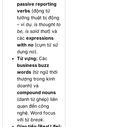
passive reporting
verbs
(động từ
tường thuật bị động
– ví dụ:
is thought to
be, is said that
) và
các
expressions
with
no
(cụm từ sử
dụng
no
).
Từ vựng:
Các
business buzz
words
(từ ngữ thời
thượng trong kinh
doanh) và
compound nouns
(danh từ ghép) liên
quan đến công
nghệ. Word focus
với từ
break
.
Giao tiếp (Real Life):