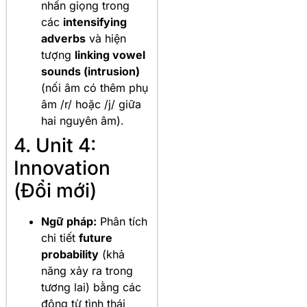
nhấn giọng trong
các
intensifying
adverbs
và hiện
tượng
linking vowel
sounds (intrusion)
(nối âm có thêm phụ
âm /r/ hoặc /j/ giữa
hai nguyên âm).
4. Unit 4:
Innovation
(Đổi mới)
Ngữ pháp:
Phân tích
chi tiết
future
probability
(khả
năng xảy ra trong
tương lai) bằng các
động từ tình thái