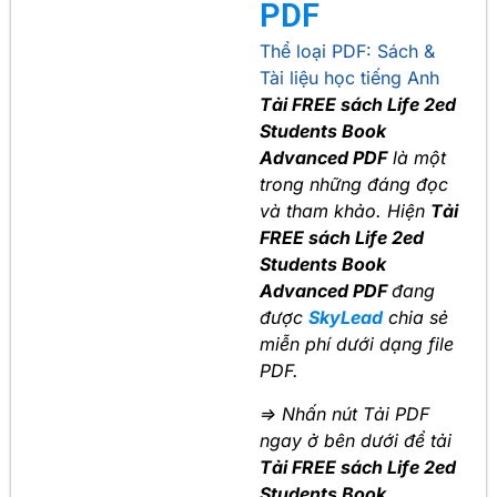
PDF
Thể loại PDF:
Sách &
Tài liệu học tiếng Anh
Tải FREE sách Life 2ed
Students Book
Advanced PDF
là một
trong những đáng đọc
và tham khảo. Hiện
Tải
FREE sách Life 2ed
Students Book
Advanced PDF
đang
được
SkyLead
chia sẻ
miễn phí dưới dạng file
PDF.
=> Nhấn nút Tải PDF
ngay ở bên dưới để tải
Tải FREE sách Life 2ed
Students Book