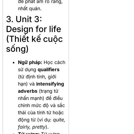
để phát âm rõ ràng,
nhất quán.
3. Unit 3:
Design for life
(Thiết kế cuộc
sống)
Ngữ pháp:
Học cách
sử dụng
qualifiers
(từ định tính, giới
hạn) và
intensifying
adverbs
(trạng từ
nhấn mạnh) để điều
chỉnh mức độ và sắc
thái của tính từ hoặc
động từ (ví dụ:
quite,
fairly, pretty
).