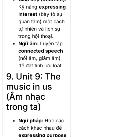
Kỹ năng
expressing
interest
(bày tỏ sự
quan tâm) một cách
tự nhiên và lịch sự
trong hội thoại.
Ngữ âm:
Luyện tập
connected speech
(nối âm, giảm âm)
để đạt tính lưu loát.
9. Unit 9: The
music in us
(Âm nhạc
trong ta)
Ngữ pháp:
Học các
cách khác nhau để
expressing purpose