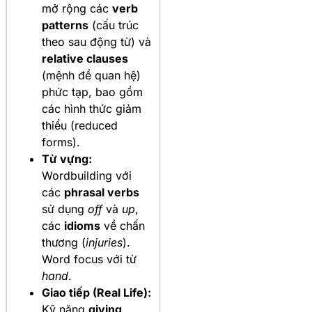
mở rộng các
verb
patterns
(cấu trúc
theo sau động từ) và
relative clauses
(mệnh đề quan hệ)
phức tạp, bao gồm
các hình thức giảm
thiểu (reduced
forms).
Từ vựng:
Wordbuilding với
các
phrasal verbs
sử dụng
off
và
up
,
các
idioms
về chấn
thương (
injuries
).
Word focus với từ
hand
.
Giao tiếp (Real Life):
Kỹ năng
giving