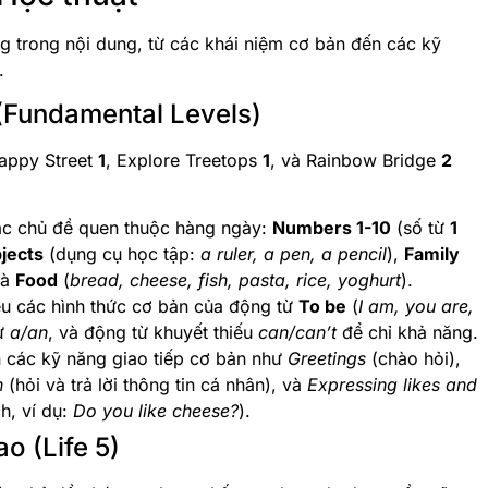
ng trong nội dung, từ các khái niệm cơ bản đến các kỹ
.
 (Fundamental Levels)
Happy Street
1
, Explore Treetops
1
, và Rainbow Bridge
2
ác chủ đề quen thuộc hàng ngày:
Numbers 1-10
(số từ
1
jects
(dụng cụ học tập:
a ruler, a pen, a pencil
),
Family
và
Food
(
bread, cheese, fish, pasta, rice, yoghurt
).
ệu các hình thức cơ bản của động từ
To be
(
I am, you are,
từ
a/an
, và động từ khuyết thiếu
can/can’t
để chỉ khả năng.
các kỹ năng giao tiếp cơ bản như
Greetings
(chào hỏi),
n
(hỏi và trả lời thông tin cá nhân), và
Expressing likes and
h, ví dụ:
Do you like cheese?
).
o (Life 5)