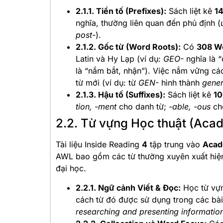
2.1.1. Tiền tố (Prefixes):
Sách liệt kê
14
nghĩa, thường liên quan đến phủ định (
post-
).
2.1.2. Gốc từ (Word Roots):
Có
308 W
Latin và Hy Lạp (ví dụ:
GEO-
nghĩa là “
là “nắm bắt, nhận”). Việc nắm vững cá
từ mới (ví dụ: từ
GEN-
hình thành
gener
2.1.3. Hậu tố (Suffixes):
Sách liệt kê
10
tion, -ment
cho danh từ;
-able, -ous
cho
2.2. Từ vựng Học thuật (Aca
Tài liệu Inside Reading
4
tập trung vào
Acad
AWL bao gồm các từ thường xuyên xuất hiện 
đại học.
2.2.1. Ngữ cảnh Viết & Đọc:
Học từ vựn
cách từ đó được sử dụng trong các bài 
researching and presenting informatio