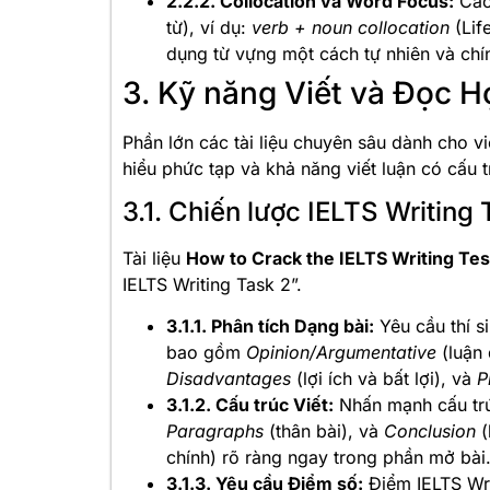
2.2.2. Collocation và Word Focus:
Các
từ), ví dụ:
verb + noun collocation
(Lif
dụng từ vựng một cách tự nhiên và chí
3. Kỹ năng Viết và Đọc 
Phần lớn các tài liệu chuyên sâu dành cho v
hiểu phức tạp và khả năng viết luận có cấu t
3.1. Chiến lược IELTS Writing 
Tài liệu
How to Crack the IELTS Writing Test
IELTS Writing Task 2”.
3.1.1. Phân tích Dạng bài:
Yêu cầu thí s
bao gồm
Opinion/Argumentative
(luận
Disadvantages
(lợi ích và bất lợi), và
P
3.1.2. Cấu trúc Viết:
Nhấn mạnh cấu t
Paragraphs
(thân bài), và
Conclusion
(
chính) rõ ràng ngay trong phần mở bài
3.1.3. Yêu cầu Điểm số:
Điểm IELTS Wri