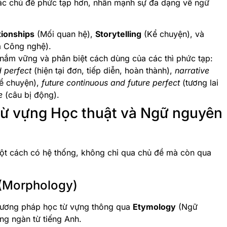
các chủ đề phức tạp hơn, nhấn mạnh sự đa dạng về ngữ
tionships
(Mối quan hệ),
Storytelling
(Kể chuyện), và
 Công nghệ).
nắm vững và phân biệt cách dùng của các thì phức tạp:
d perfect
(hiện tại đơn, tiếp diễn, hoàn thành),
narrative
kể chuyện),
future continuous and future perfect
(tương lai
e
(câu bị động).
 Từ vựng Học thuật và Ngữ nguyên
ột cách có hệ thống, không chỉ qua chủ đề mà còn qua
 (Morphology)
hương pháp học từ vựng thông qua
Etymology
(Ngữ
ng ngàn từ tiếng Anh.