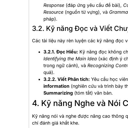
Response
(đáp ứng yêu cầu đề bài),
C
Resource
(nguồn từ vựng), và
Grammat
pháp).
3.2. Kỹ năng Đọc và Viết Chuy
Các tài liệu này rèn luyện các kỹ năng đọc v
3.2.1. Đọc Hiểu:
Kỹ năng đọc không chỉ
Identifying the Main Idea
(xác định ý c
trong ngữ cảnh), và
Recognizing Cont
quả).
3.2.2. Viết Phân tích:
Yêu cầu học viên
information
(nghiên cứu và trình bày t
Summarizing
(tóm tắt) văn bản.
4. Kỹ năng Nghe và Nói 
Kỹ năng nói và nghe được nâng cao thông qua
chí đánh giá khắt khe.