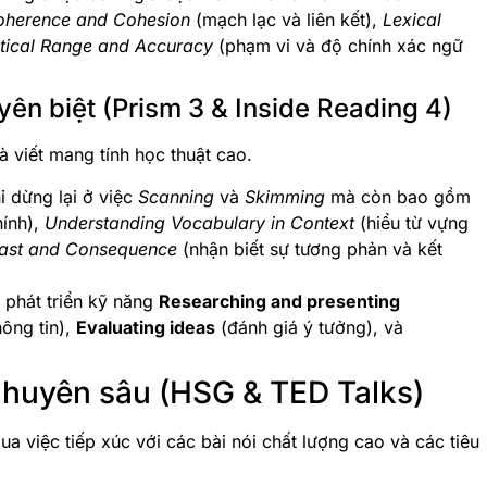
oherence and Cohesion
(mạch lạc và liên kết),
Lexical
ical Range and Accuracy
(phạm vi và độ chính xác ngữ
ên biệt (Prism 3 & Inside Reading 4)
à viết mang tính học thuật cao.
 dừng lại ở việc
Scanning
và
Skimming
mà còn bao gồm
hính),
Understanding Vocabulary in Context
(hiểu từ vựng
rast and Consequence
(nhận biết sự tương phản và kết
 phát triển kỹ năng
Researching and presenting
hông tin),
Evaluating ideas
(đánh giá ý tưởng), và
Chuyên sâu (HSG & TED Talks)
 việc tiếp xúc với các bài nói chất lượng cao và các tiêu