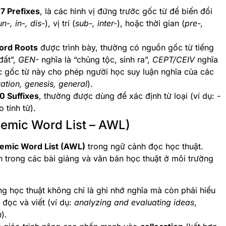
7 Prefixes
, là các hình vị đứng trước gốc từ để biến đổi
un-, in-, dis-
), vị trí (
sub-, inter-
), hoặc thời gian (
pre-,
ord Roots
được trình bày, thường có nguồn gốc từ tiếng
đất”,
GEN-
nghĩa là “chủng tộc, sinh ra”,
CEPT/CEIV
nghĩa
c gốc từ này cho phép người học suy luận nghĩa của các
ation, genesis, general
).
0 Suffixes
, thường được dùng để xác định từ loại (ví dụ:
-
 tính từ).
demic Word List – AWL)
emic Word List (AWL)
trong ngữ cảnh đọc học thuật.
trong các bài giảng và văn bản học thuật ở môi trường
g học thuật không chỉ là ghi nhớ nghĩa mà còn phải hiểu
đọc và viết (ví dụ:
analyzing and evaluating ideas
,
n
).