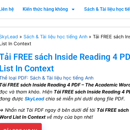
Liên hệ
Kiến thức hàng không
Sách & Tài liệu học t
SkyLead
»
Sách & Tài liệu học tiếng Anh
»
Tải FREE sách I
List In Context
Tải FREE sách Inside Reading 4 P
List In Context
Thể loại PDF:
Sách & Tài liệu học tiếng Anh
Tải FREE sách Inside Reading 4 PDF – The Academic Word 
đọc và tham khảo. Hiện
Tải FREE sách Inside Reading 4 P
đang được
SkyLead
chia sẻ miễn phí dưới dạng file PDF.
=> Nhấn nút Tải PDF ngay ở bên dưới để tải
Tải FREE sách
Word List In Context
về máy của bạn nhé!