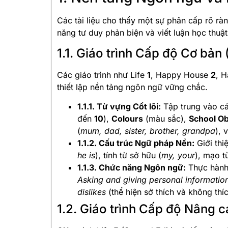
Các tài liệu cho thấy một sự phân cấp rõ rà
năng tư duy phản biện và viết luận học thuật
1.1. Giáo trình Cấp độ Cơ bản
Các giáo trình như Life
1
, Happy House
2
, 
thiết lập nền tảng ngôn ngữ vững chắc.
1.1.1. Từ vựng Cốt lõi:
Tập trung vào c
đến
10
),
Colours
(màu sắc),
School Ob
(
mum, dad, sister, brother, grandpa
), 
1.1.2. Cấu trúc Ngữ pháp Nền:
Giới thi
he is
), tính từ sở hữu (
my, your
), mạo 
1.1.3. Chức năng Ngôn ngữ:
Thực hành 
Asking and giving personal informatio
dislikes
(thể hiện sở thích và không thíc
1.2. Giáo trình Cấp độ Nâng ca