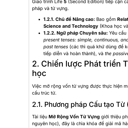
Giáo trình Life
5
(Second Edition) tiếp cận 
pháp và từ vựng.
1.2.1. Chủ đề Nâng cao:
Bao gồm
Rela
Science and Technology
(Khoa học và
1.2.2. Ngữ pháp Chuyên sâu:
Yêu cầu 
present tenses: simple, continuous, an
past tenses
(các thì quá khứ dùng để 
tiếp diễn và hoàn thành), và
the passiv
2. Chiến lược Phát triển
học
Việc mở rộng vốn từ vựng được thực hiện m
cấu trúc từ.
2.1. Phương pháp Cấu tạo Từ
Tài liệu
Mở Rộng Vốn Từ Vựng
giới thiệu p
nguyên học), đây là chìa khóa để giải mã hà