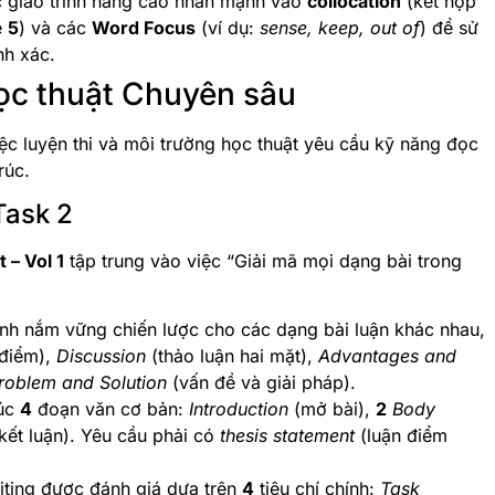
 giáo trình nâng cao nhấn mạnh vào
collocation
(kết hợp
e
5
) và các
Word Focus
(ví dụ:
sense, keep, out of
) để sử
nh xác.
Học thuật Chuyên sâu
iệc luyện thi và môi trường học thuật yêu cầu kỹ năng đọc
rúc.
Task 2
 – Vol 1
tập trung vào việc “Giải mã mọi dạng bài trong
inh nắm vững chiến lược cho các dạng bài luận khác nhau,
 điểm),
Discussion
(thảo luận hai mặt),
Advantages and
roblem and Solution
(vấn đề và giải pháp).
rúc
4
đoạn văn cơ bản:
Introduction
(mở bài),
2
Body
kết luận). Yêu cầu phải có
thesis statement
(luận điểm
.
ting được đánh giá dựa trên
4
tiêu chí chính:
Task