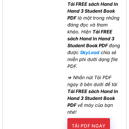
Tải FREE sách Hand In
Hand 3 Student Book
PDF
là một trong những
đáng đọc và tham
khảo. Hiện
Tải FREE
sách Hand In Hand 3
Student Book PDF
đang
được
SkyLead
chia sẻ
miễn phí dưới dạng file
PDF.
=> Nhấn nút Tải PDF
ngay ở bên dưới để tải
Tải FREE sách Hand In
Hand 3 Student Book
PDF
về máy của bạn
nhé!
TẢI PDF NGAY