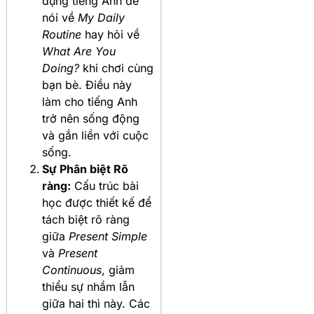
dụng tiếng Anh để
nói về
My Daily
Routine
hay hỏi về
What Are You
Doing?
khi chơi cùng
bạn bè. Điều này
làm cho tiếng Anh
trở nên sống động
và gắn liền với cuộc
sống.
Sự Phân biệt Rõ
ràng:
Cấu trúc bài
học được thiết kế để
tách biệt rõ ràng
giữa
Present Simple
và
Present
Continuous
, giảm
thiểu sự nhầm lẫn
giữa hai thì này. Các