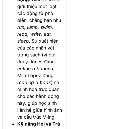
giới thiệu một loạt
các động từ phổ
biến, chẳng hạn như
run, jump, swim,
read, write, eat,
sleep
. Sự xuất hiện
của các nhân vật
trong sách (ví dụ:
Joey Jones đang
eating a banana
,
Mila Lopez đang
reading a book
) sẽ
minh họa trực quan
cho các hành động
này, giúp học sinh
liên hệ giữa hình ảnh
và cấu trúc V-ing.
Kỹ năng Hỏi và Trả