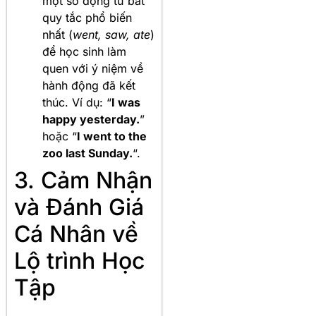
một số động từ bất
quy tắc phổ biến
nhất (
went, saw, ate
)
để học sinh làm
quen với ý niệm về
hành động đã kết
thúc. Ví dụ: “
I was
happy yesterday.
”
hoặc “
I went to the
zoo last Sunday.
“.
3. Cảm Nhận
và Đánh Giá
Cá Nhân về
Lộ trình Học
Tập