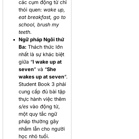
các cụm động từ chỉ
thói quen:
wake up,
eat breakfast, go to
school, brush my
teeth
.
Ngữ pháp Ngôi thứ
Ba:
Thách thức lớn
nhất là sự khác biệt
giữa “
I wake up at
seven
” và “
She
wakes up at seven
“.
Student Book 3 phải
cung cấp đủ bài tập
thực hành việc thêm
s/es
vào động từ,
một quy tắc ngữ
pháp thường gây
nhầm lẫn cho người
học nhỏ tuổi.