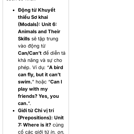
Động từ Khuyết
thiếu Sơ khai
(Modals):
Unit 6:
Animals and Their
Skills
sẽ tập trung
vào động từ
Can/Can’t
để diễn tả
khả năng và sự cho
phép. Ví dụ: “
A bird
can fly, but it can’t
swim.
” hoặc “
Can I
play with my
friends? Yes, you
can.
“.
Giới từ Chỉ vị trí
(Prepositions):
Unit
7: Where is it?
củng
cố các giới từ
in, on,