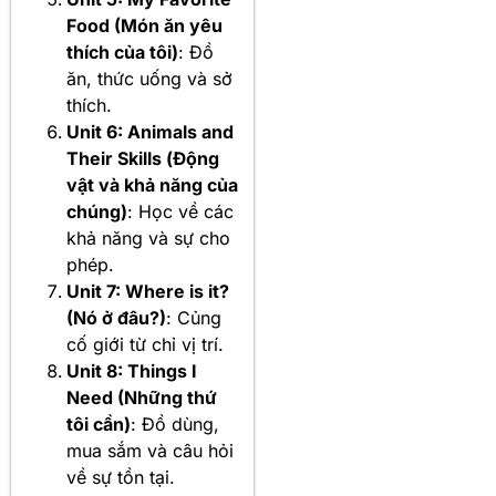
Food (Món ăn yêu
thích của tôi)
: Đồ
ăn, thức uống và sở
thích.
Unit 6: Animals and
Their Skills (Động
vật và khả năng của
chúng)
: Học về các
khả năng và sự cho
phép.
Unit 7: Where is it?
(Nó ở đâu?)
: Củng
cố giới từ chỉ vị trí.
Unit 8: Things I
Need (Những thứ
tôi cần)
: Đồ dùng,
mua sắm và câu hỏi
về sự tồn tại.