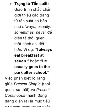
Trạng từ Tần suất:
Giáo trình chắc chắn
giới thiệu các trạng
từ tần suất cơ bản
như
always, usually,
sometimes, never
để
diễn tả thói quen
một cách chi tiết
hơn. Ví dụ: “
I always
eat breakfast at
seven.
” hoặc “
He
usually goes to the
park after school.
“.
Việc phân biệt rõ ràng
giữa
Present Simple
(thói
quen, sự thật) và
Present
Continuous
(hành động
đang diễn ra) là mục tiêu
sư phạm quan trọng nhất