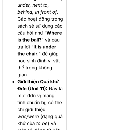
under, next to,
behind, in front of
.
Các hoạt động trong
sách sẽ sử dụng các
câu hỏi như “
Where
is the ball?
” và câu
trả lời “
It is under
the chair.
” để giúp
học sinh định vị vật
thể trong không
gian.
Giới thiệu Quá khứ
Đơn (Unit 11):
Đây là
một đơn vị mang
tính chuẩn bị, có thể
chỉ giới thiệu
was/were
(dạng quá
khứ của
to be
) và