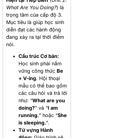
What Are You Doing?
) là
trọng tâm của cấp độ 3.
Mục tiêu là giúp học sinh
diễn đạt các hành động
đang xảy ra tại thời điểm
nói.
Cấu trúc Cơ bản:
Học sinh phải nắm
vững công thức
Be
+ V-ing
. Hội thoại
mẫu có thể bao gồm
các câu hỏi và trả lời
như: “
What are you
doing?
” và “
I am
running.
” hoặc “
She
is sleeping.
“.
Từ vựng Hành
động:
Giáo trình sẽ