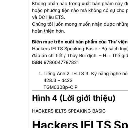
Không phần nào trong xuất bản phẩm này đư
hoặc phương tiện nào mà không có sự cho 
và Dữ liệu ETS.
Chúng tôi luôn mong muốn nhận được những
hoàn thiện hơn.
Biên mục trên xuất bản phẩm của Thư viện
Hackers IELTS Speaking Basic : Bộ sách luyệ
đáp án chi tiết / Thủy Bùi dịch. – H. : Thế g
ISBN 9786047787821
Tiếng Anh 2. IELTS 3. Kỹ năng nghe nói
428.3 – dc23
TGM0308p-CIP
Hình 4 (Lời giới thiệu)
HACKERS IELTS SPEAKING BASIC
Hackers IELTS Sp