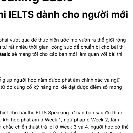
hi IELTS dành cho người mới
phải vượt qua để thực hiện ước mơ vươn ra thế giới rộng
 tư rất nhiều thời gian, công sức để chuẩn bị cho bài thi
Basic
sẽ mang tới cho các bạn mới làm quen với bài thi
ế giúp người học nắm được phát âm chính xác và ngữ
c, từ đó củng cố kỹ năng nói để đạt được điểm số mong
hiết cho bài thi IELTS Speaking từ căn bản sau đó thực
au khi học phát âm ở Week 1, ngữ pháp ở Week 2, làm
 chắc chiến thuật trả lời ở Week 3 và 4, người học có thể