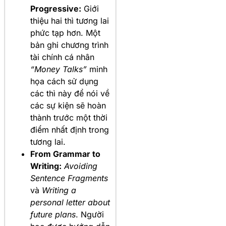
Progressive:
Giới
thiệu hai thì tương lai
phức tạp hơn. Một
bản ghi chương trình
tài chính cá nhân
“Money Talks”
minh
họa cách sử dụng
các thì này để nói về
các sự kiện sẽ hoàn
thành trước một thời
điểm nhất định trong
tương lai.
From Grammar to
Writing:
Avoiding
Sentence Fragments
và
Writing a
personal letter about
future plans
. Người