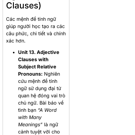
Clauses)
Các mệnh đề tính ngữ
giúp người học tạo ra các
câu phức, chi tiết và chính
xác hơn
.
Unit 13. Adjective
Clauses with
Subject Relative
Pronouns:
Nghiên
cứu mệnh đề tính
ngữ sử dụng đại từ
quan hệ đóng vai trò
chủ ngữ. Bài báo về
tình bạn
“A Word
with Many
Meanings”
là ngữ
cảnh tuyệt vời cho