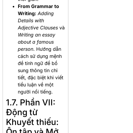
From Grammar to
Writing:
Adding
Details with
Adjective Clauses
và
Writing an essay
about a famous
person
. Hướng dẫn
cách sử dụng mệnh
đề tính ngữ để bổ
sung thông tin chi
tiết, đặc biệt khi viết
tiểu luận về một
người nổi tiếng.
1.7. Phần VII:
Động từ
Khuyết thiếu:
Ôn tập và Mở