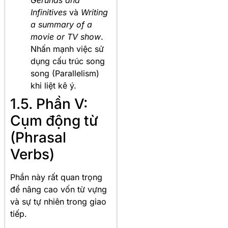
Gerunds and
Infinitives
và
Writing
a summary of a
movie or TV show
.
Nhấn mạnh việc sử
dụng cấu trúc song
song (Parallelism)
khi liệt kê ý.
1.5. Phần V:
Cụm động từ
(Phrasal
Verbs)
Phần này rất quan trọng
để nâng cao vốn từ vựng
và sự tự nhiên trong giao
tiếp
.