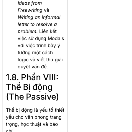
Ideas from
Freewriting
và
Writing an informal
letter to resolve a
problem
. Liên kết
việc sử dụng Modals
với việc trình bày ý
tưởng một cách
logic và viết thư giải
quyết vấn đề.
1.8. Phần VIII:
Thể Bị động
(The Passive)
Thể bị động là yếu tố thiết
yếu cho văn phong trang
trọng, học thuật và báo
chí
.