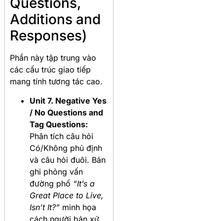
Questions,
Additions and
Responses)
Phần này tập trung vào
các cấu trúc giao tiếp
mang tính tương tác cao
.
Unit 7. Negative Yes
/ No Questions and
Tag Questions:
Phân tích câu hỏi
Có/Không phủ định
và câu hỏi đuôi. Bản
ghi phỏng vấn
đường phố
“It’s a
Great Place to Live,
Isn’t It?”
minh họa
cách người bản xứ