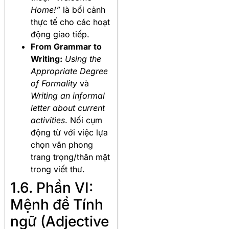
Home!”
là bối cảnh
thực tế cho các hoạt
động giao tiếp.
From Grammar to
Writing:
Using the
Appropriate Degree
of Formality
và
Writing an informal
letter about current
activities
. Nối cụm
động từ với việc lựa
chọn văn phong
trang trọng/thân mật
trong viết thư.
1.6. Phần VI:
Mệnh đề Tính
ngữ (Adjective