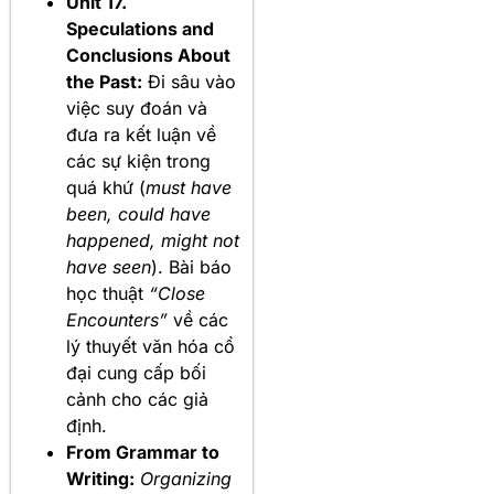
Unit 17.
Speculations and
Conclusions About
the Past:
Đi sâu vào
việc suy đoán và
đưa ra kết luận về
các sự kiện trong
quá khứ (
must have
been, could have
happened, might not
have seen
). Bài báo
học thuật
“Close
Encounters”
về các
lý thuyết văn hóa cổ
đại cung cấp bối
cảnh cho các giả
định.
From Grammar to
Writing:
Organizing