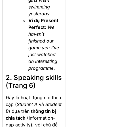
swimming
yesterday
.
Ví dụ Present
Perfect:
We
haven’t
finished our
game yet
;
I’ve
just watched
an interesting
programme
.
2. Speaking skills
(Trang 6)
Đây là hoạt động nói theo
cặp (
Student A
và
Student
B
) dựa trên
thông tin bị
chia tách
(Information-
gap activity), với chủ đề