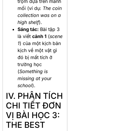
trộm dựa trên manh
mối (ví dụ:
The coin
collection was on a
high shelf
).
Sáng tác:
Bài tập 3
là viết
cảnh 1
(
scene
1
) của một kịch bản
kịch về một vật gì
đó bị mất tích ở
trường học
(
Something is
missing at your
school
).
IV. PHÂN TÍCH
CHI TIẾT ĐƠN
VỊ BÀI HỌC 3:
THE BEST