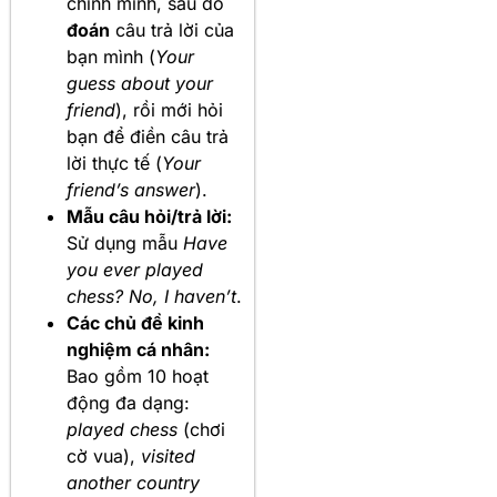
chính mình, sau đó
đoán
câu trả lời của
bạn mình (
Your
guess about your
friend
), rồi mới hỏi
bạn để điền câu trả
lời thực tế (
Your
friend’s answer
).
Mẫu câu hỏi/trả lời:
Sử dụng mẫu
Have
you ever played
chess? No, I haven’t
.
Các chủ đề kinh
nghiệm cá nhân:
Bao gồm 10 hoạt
động đa dạng:
played chess
(chơi
cờ vua),
visited
another country