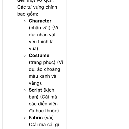
Các từ vựng chính
bao gồm:
Character
(nhân vật) (Ví
dụ: nhân vật
yêu thích là
vua).
Costume
(trang phục) (Ví
dụ: áo choàng
màu xanh và
vàng).
Script
(kịch
bản) (Cái mà
các diễn viên
đã học thuộc).
Fabric
(vải)
(Cái mà cái gì