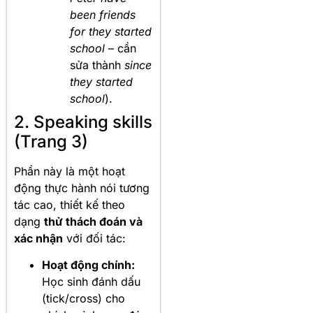
been friends
for they started
school
– cần
sửa thành
since
they started
school
).
2. Speaking skills
(Trang 3)
Phần này là một hoạt
động thực hành nói tương
tác cao, thiết kế theo
dạng
thử thách đoán và
xác nhận
với đối tác:
Hoạt động chính:
Học sinh đánh dấu
(tick/cross) cho