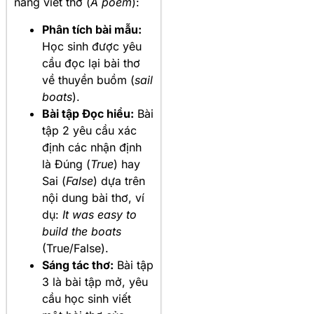
năng viết thơ (
A poem
):
Phân tích bài mẫu:
Học sinh được yêu
cầu đọc lại bài thơ
về thuyền buồm (
sail
boats
).
Bài tập Đọc hiểu:
Bài
tập 2 yêu cầu xác
định các nhận định
là Đúng (
True
) hay
Sai (
False
) dựa trên
nội dung bài thơ, ví
dụ:
It was easy to
build the boats
(True/False).
Sáng tác thơ:
Bài tập
3 là bài tập mở, yêu
cầu học sinh viết