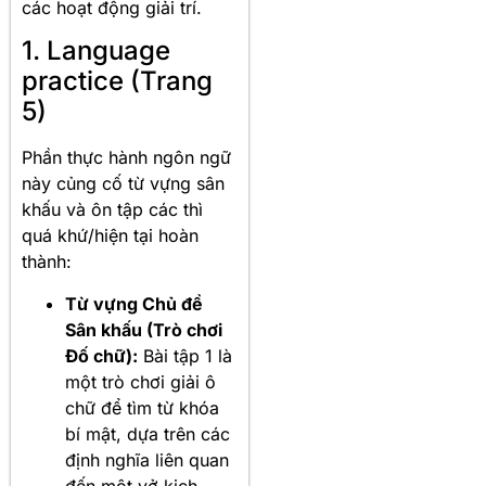
các hoạt động giải trí.
1. Language
practice (Trang
5)
Phần thực hành ngôn ngữ
này củng cố từ vựng sân
khấu và ôn tập các thì
quá khứ/hiện tại hoàn
thành:
Từ vựng Chủ đề
Sân khấu (Trò chơi
Đố chữ):
Bài tập 1 là
một trò chơi giải ô
chữ để tìm từ khóa
bí mật, dựa trên các
định nghĩa liên quan
đến một vở kịch.