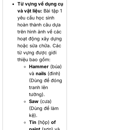
Từ vựng về dụng cụ
và vật liệu:
Bài tập 1
yêu cầu học sinh
hoàn thành câu dựa
trên hình ảnh về các
hoạt động xây dựng
hoặc sửa chữa. Các
từ vựng được giới
thiệu bao gồm:
Hammer
(búa)
và
nails
(đinh)
(Dùng để đóng
tranh lên
tường).
Saw
(cưa)
(Dùng để làm
kệ).
Tin
(hộp)
of
paint
(sơn) và