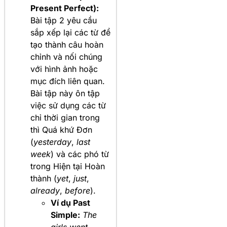
Present Perfect):
Bài tập 2 yêu cầu
sắp xếp lại các từ để
tạo thành câu hoàn
chỉnh và nối chúng
với hình ảnh hoặc
mục đích liên quan.
Bài tập này ôn tập
việc sử dụng các từ
chỉ thời gian trong
thì Quá khứ Đơn
(
yesterday
,
last
week
) và các phó từ
trong Hiện tại Hoàn
thành (
yet
,
just
,
already
,
before
).
Ví dụ Past
Simple:
The
girls went