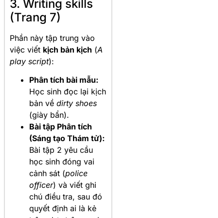
3. Writing skills
(Trang 7)
Phần này tập trung vào
việc viết
kịch bản kịch
(
A
play script
):
Phân tích bài mẫu:
Học sinh đọc lại kịch
bản về
dirty shoes
(giày bẩn).
Bài tập Phân tích
(Sáng tạo Thám tử):
Bài tập 2 yêu cầu
học sinh đóng vai
cảnh sát (
police
officer
) và viết ghi
chú điều tra, sau đó
quyết định ai là kẻ