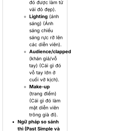
đó được làm từ
vải đỏ đẹp).
Lighting
(ánh
sáng) (Ánh
sáng chiếu
sáng rực rỡ lên
các diễn viên).
Audience/clapped
(khán giả/vỗ
tay) (Cái gì đó
vỗ tay lớn ở
cuối vở kịch).
Make-up
(trang điểm)
(Cái gì đó làm
mặt diễn viên
trông già đi).
Ngữ pháp so sánh
thì (Past Simple và