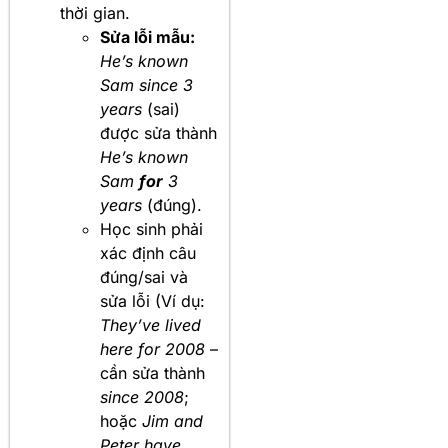
thời gian.
Sửa lỗi mẫu:
He’s known
Sam since 3
years
(sai)
được sửa thành
He’s known
Sam
for
3
years
(đúng).
Học sinh phải
xác định câu
đúng/sai và
sửa lỗi (Ví dụ:
They’ve lived
here for 2008
–
cần sửa thành
since 2008
;
hoặc
Jim and
Peter have