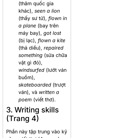
(thăm quốc gia
khác),
seen a lion
(thấy sư tử),
flown in
a plane
(bay trên
máy bay),
got lost
(bị lạc),
flown a kite
(thả diều),
repaired
something
(sửa chữa
vật gì đó),
windsurfed
(lướt ván
buồm),
skateboarded
(trượt
ván), và
written a
poem
(viết thơ).
3. Writing skills
(Trang 4)
Phần này tập trung vào kỹ