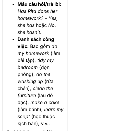
Mẫu câu hỏi/trả lời:
Has Rita done her
homework?
–
Yes,
she has
hoặc
No,
she hasn’t
.
Danh sách công
việc:
Bao gồm
do
my homework
(làm
bài tập),
tidy my
bedroom
(dọn
phòng),
do the
washing up
(rửa
chén),
clean the
furniture
(lau đồ
đạc),
make a cake
(làm bánh),
learn my
script
(học thuộc
kịch bản), v.v..