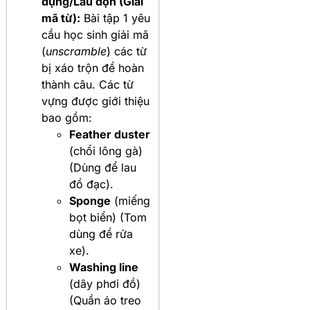
dụng/Lau dọn (Giải
mã từ):
Bài tập 1 yêu
cầu học sinh giải mã
(
unscramble
) các từ
bị xáo trộn để hoàn
thành câu. Các từ
vựng được giới thiệu
bao gồm:
Feather duster
(chổi lông gà)
(Dùng để lau
đồ đạc).
Sponge
(miếng
bọt biển) (Tom
dùng để rửa
xe).
Washing line
(dây phơi đồ)
(Quần áo treo