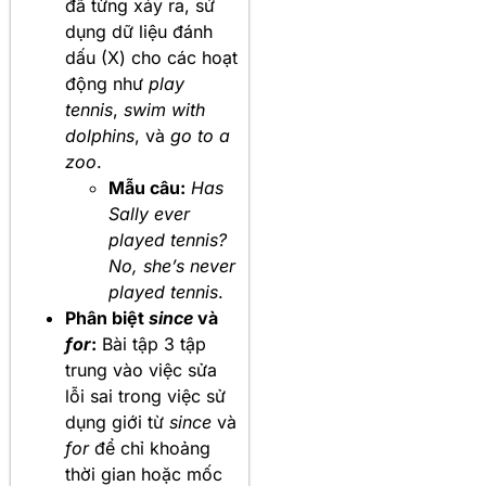
đã từng xảy ra, sử
dụng dữ liệu đánh
dấu (X) cho các hoạt
động như
play
tennis
,
swim with
dolphins
, và
go to a
zoo
.
Mẫu câu:
Has
Sally ever
played tennis?
No, she’s never
played tennis
.
Phân biệt
since
và
for
:
Bài tập 3 tập
trung vào việc sửa
lỗi sai trong việc sử
dụng giới từ
since
và
for
để chỉ khoảng
thời gian hoặc mốc