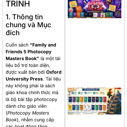
TRÌNH
1. Thông tin
chung và Mục
đích
Cuốn sách
“Family and
Friends 5 Photocopy
Masters Book”
là một tài
liệu bổ trợ toàn diện,
được xuất bản bởi
Oxford
University Press
. Tài liệu
này không phải là sách
giáo khoa chính thức mà
là bộ bài tập photocopy
dành cho giáo viên
(
Photocopy Masters
Book
), nhằm cung cấp
các hoạt động tăng