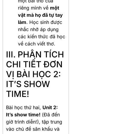
một bài thơ của
riêng mình về
một
vật mà họ đã tự tay
làm
. Học sinh được
nhắc nhở áp dụng
các kiến thức đã học
về cách viết thơ.
III. PHÂN TÍCH
CHI TIẾT ĐƠN
VỊ BÀI HỌC 2:
IT’S SHOW
TIME!
Bài học thứ hai,
Unit 2:
It’s show time!
(Đã đến
giờ trình diễn!), tập trung
vào chủ đề sân khấu và