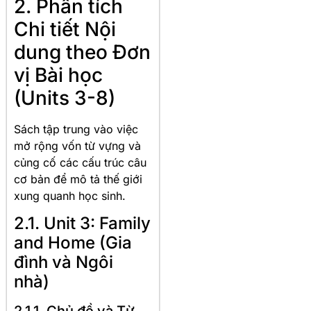
2. Phân tích
Chi tiết Nội
dung theo Đơn
vị Bài học
(Units 3-8)
Sách tập trung vào việc
mở rộng vốn từ vựng và
củng cố các cấu trúc câu
cơ bản để mô tả thế giới
xung quanh học sinh.
2.1. Unit 3: Family
and Home (Gia
đình và Ngôi
nhà)
2.1.1. Chủ đề và Từ