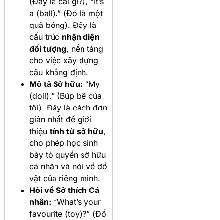
(Đây là cái gì?), “It’s
a (ball).” (Đó là một
quả bóng). Đây là
cấu trúc
nhận diện
đối tượng
, nền tảng
cho việc xây dựng
câu khẳng định.
Mô tả Sở hữu:
“My
(doll).” (Búp bê của
tôi). Đây là cách đơn
giản nhất để giới
thiệu
tính từ sở hữu
,
cho phép học sinh
bày tỏ quyền sở hữu
cá nhân và nói về đồ
vật của riêng mình.
Hỏi về Sở thích Cá
nhân:
“What’s your
favourite (toy)?” (Đồ