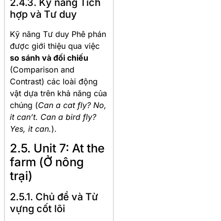
2.4.3. Kỹ năng Tích
hợp và Tư duy
Kỹ năng Tư duy Phê phán
được giới thiệu qua việc
so sánh và đối chiếu
(Comparison and
Contrast) các loài động
vật dựa trên khả năng của
chúng (
Can a cat fly? No,
it can’t. Can a bird fly?
Yes, it can.
).
2.5. Unit 7: At the
farm (Ở nông
trại)
2.5.1. Chủ đề và Từ
vựng cốt lõi