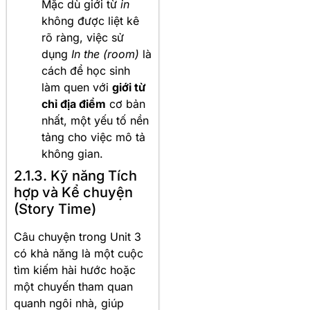
Mặc dù giới từ
in
không được liệt kê
rõ ràng, việc sử
dụng
In the (room)
là
cách để học sinh
làm quen với
giới từ
chỉ địa điểm
cơ bản
nhất, một yếu tố nền
tảng cho việc mô tả
không gian.
2.1.3. Kỹ năng Tích
hợp và Kể chuyện
(Story Time)
Câu chuyện trong Unit 3
có khả năng là một cuộc
tìm kiếm hài hước hoặc
một chuyến tham quan
quanh ngôi nhà, giúp