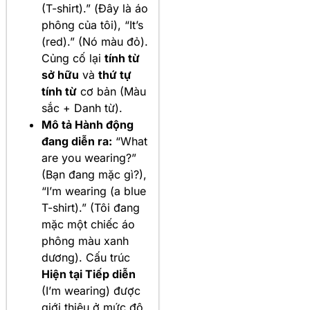
(T-shirt).” (Đây là áo
phông của tôi), “It’s
(red).” (Nó màu đỏ).
Củng cố lại
tính từ
sở hữu
và
thứ tự
tính từ
cơ bản (Màu
sắc + Danh từ).
Mô tả Hành động
đang diễn ra:
“What
are you wearing?”
(Bạn đang mặc gì?),
“I’m wearing (a blue
T-shirt).” (Tôi đang
mặc một chiếc áo
phông màu xanh
dương). Cấu trúc
Hiện tại Tiếp diễn
(I’m wearing) được
giới thiệu ở mức độ