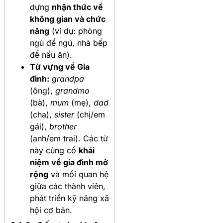
dựng
nhận thức về
không gian và chức
năng
(ví dụ: phòng
ngủ để ngủ, nhà bếp
để nấu ăn).
Từ vựng về Gia
đình:
grandpa
(ông),
grandmo
(bà),
mum
(mẹ),
dad
(cha),
sister
(chị/em
gái),
brother
(anh/em trai). Các từ
này củng cố
khái
niệm về gia đình mở
rộng
và mối quan hệ
giữa các thành viên,
phát triển kỹ năng xã
hội cơ bản.