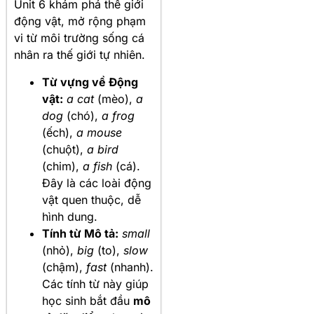
Unit 6 khám phá thế giới
động vật, mở rộng phạm
vi từ môi trường sống cá
nhân ra thế giới tự nhiên.
Từ vựng về Động
vật:
a cat
(mèo),
a
dog
(chó),
a frog
(ếch),
a mouse
(chuột),
a bird
(chim),
a fish
(cá).
Đây là các loài động
vật quen thuộc, dễ
hình dung.
Tính từ Mô tả:
small
(nhỏ),
big
(to),
slow
(chậm),
fast
(nhanh).
Các tính từ này giúp
học sinh bắt đầu
mô