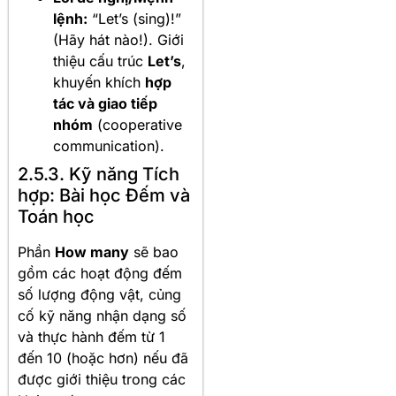
lệnh:
“Let’s (sing)!”
(Hãy hát nào!). Giới
thiệu cấu trúc
Let’s
,
khuyến khích
hợp
tác và giao tiếp
nhóm
(cooperative
communication).
2.5.3. Kỹ năng Tích
hợp: Bài học Đếm và
Toán học
Phần
How many
sẽ bao
gồm các hoạt động đếm
số lượng động vật, củng
cố kỹ năng nhận dạng số
và thực hành đếm từ 1
đến 10 (hoặc hơn) nếu đã
được giới thiệu trong các