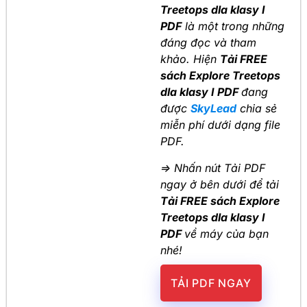
Treetops dla klasy I
PDF
là một trong những
đáng đọc và tham
khảo. Hiện
Tải FREE
sách Explore Treetops
dla klasy I PDF
đang
được
SkyLead
chia sẻ
miễn phí dưới dạng file
PDF.
=> Nhấn nút Tải PDF
ngay ở bên dưới để tải
Tải FREE sách Explore
Treetops dla klasy I
PDF
về máy của bạn
nhé!
TẢI PDF NGAY