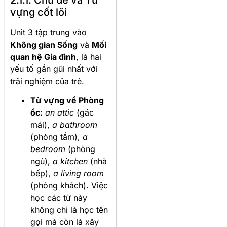
vựng cốt lõi
Unit 3 tập trung vào
Không gian Sống
và
Mối
quan hệ Gia đình
, là hai
yếu tố gần gũi nhất với
trải nghiệm của trẻ.
Từ vựng về Phòng
ốc:
an attic
(gác
mái),
a bathroom
(phòng tắm),
a
bedroom
(phòng
ngủ),
a kitchen
(nhà
bếp),
a living room
(phòng khách). Việc
học các từ này
không chỉ là học tên
gọi mà còn là xây