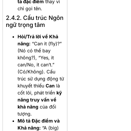
tả đặc điểm
thay vì
chỉ gọi tên.
2.4.2. Cấu trúc Ngôn
ngữ trọng tâm
Hỏi/Trả lời về Khả
năng:
“Can it (fly)?”
(Nó có thể bay
không?), “Yes, it
can/No, it can’t.”
(Có/Không). Cấu
trúc sử dụng động từ
khuyết thiếu
Can
là
cốt lõi, phát triển
kỹ
năng truy vấn về
khả năng
của đối
tượng.
Mô tả Đặc điểm và
Khả năng:
“A (big)