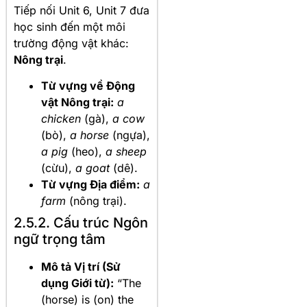
Tiếp nối Unit 6, Unit 7 đưa
học sinh đến một môi
trường động vật khác:
Nông trại
.
Từ vựng về Động
vật Nông trại:
a
chicken
(gà),
a cow
(bò),
a horse
(ngựa),
a pig
(heo),
a sheep
(cừu),
a goat
(dê).
Từ vựng Địa điểm:
a
farm
(nông trại).
2.5.2. Cấu trúc Ngôn
ngữ trọng tâm
Mô tả Vị trí (Sử
dụng Giới từ):
“The
(horse) is (on) the