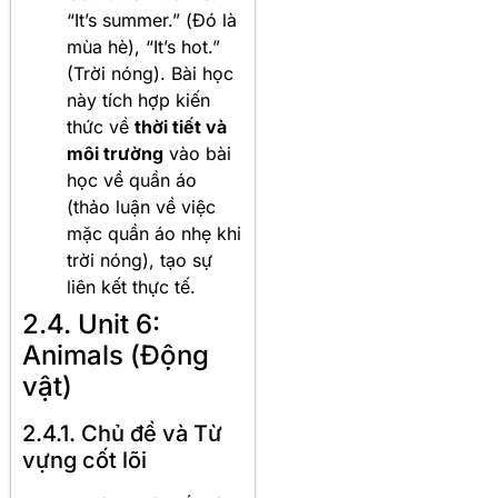
“It’s summer.” (Đó là
mùa hè), “It’s hot.”
(Trời nóng). Bài học
này tích hợp kiến
thức về
thời tiết và
môi trường
vào bài
học về quần áo
(thảo luận về việc
mặc quần áo nhẹ khi
trời nóng), tạo sự
liên kết thực tế.
2.4. Unit 6:
Animals (Động
vật)
2.4.1. Chủ đề và Từ
vựng cốt lõi