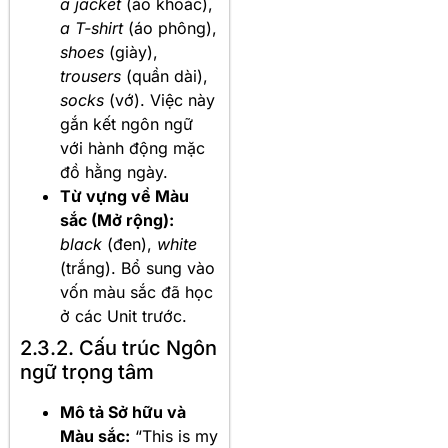
a jacket
(áo khoác),
a T-shirt
(áo phông),
shoes
(giày),
trousers
(quần dài),
socks
(vớ). Việc này
gắn kết ngôn ngữ
với hành động mặc
đồ hằng ngày.
Từ vựng về Màu
sắc (Mở rộng):
black
(đen),
white
(trắng). Bổ sung vào
vốn màu sắc đã học
ở các Unit trước.
2.3.2. Cấu trúc Ngôn
ngữ trọng tâm
Mô tả Sở hữu và
Màu sắc:
“This is my