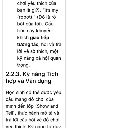
chơi yêu thích của
bạn là gì?), “It’s my
(robot).” (Đó là rô
bốt của tôi). Cấu
trúc này khuyến
khích
giao tiếp
tương tác
, hỏi và trả
lời về sở thích, một
kỹ năng xã hội quan
trọng.
2.2.3. Kỹ năng Tích
hợp và Vận dụng
Học sinh có thể được yêu
cầu mang đồ chơi của
mình đến lớp (Show and
Tell), thực hành mô tả và
trả lời câu hỏi về đồ chơi
yêu thích. Kỹ năng tư duy