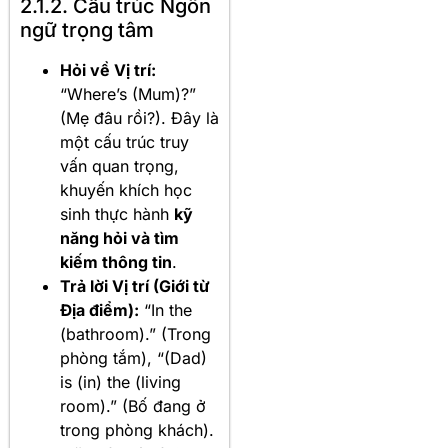
2.1.2. Cấu trúc Ngôn
ngữ trọng tâm
Hỏi về Vị trí:
“Where’s (Mum)?”
(Mẹ đâu rồi?). Đây là
một cấu trúc truy
vấn quan trọng,
khuyến khích học
sinh thực hành
kỹ
năng hỏi và tìm
kiếm thông tin
.
Trả lời Vị trí (Giới từ
Địa điểm):
“In the
(bathroom).” (Trong
phòng tắm), “(Dad)
is (in) the (living
room).” (Bố đang ở
trong phòng khách).