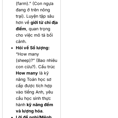
(farm).” (Con ngựa
đang ở trên nông
trại). Luyện tập sâu
hơn về
giới từ chỉ địa
điểm
, quan trọng
cho việc mô tả bối
cảnh.
Hỏi về Số lượng:
“How many
(sheep)?” (Bao nhiêu
con cừu?). Cấu trúc
How many
là kỹ
năng Toán học sơ
cấp được tích hợp
vào tiếng Anh, yêu
cầu học sinh thực
hành
kỹ năng đếm
và lượng hóa
.
Lời đề nghị/Mệnh