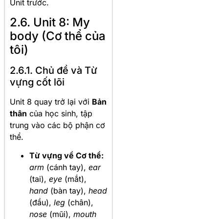
Unit trước.
2.6. Unit 8: My
body (Cơ thể của
tôi)
2.6.1. Chủ đề và Từ
vựng cốt lõi
Unit 8 quay trở lại với
Bản
thân
của học sinh, tập
trung vào các bộ phận cơ
thể.
Từ vựng về Cơ thể:
arm
(cánh tay),
ear
(tai),
eye
(mắt),
hand
(bàn tay),
head
(đầu),
leg
(chân),
nose
(mũi),
mouth