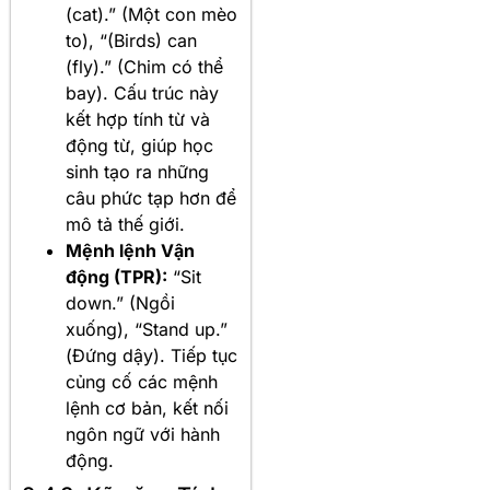
(cat).” (Một con mèo
to), “(Birds) can
(fly).” (Chim có thể
bay). Cấu trúc này
kết hợp tính từ và
động từ, giúp học
sinh tạo ra những
câu phức tạp hơn để
mô tả thế giới.
Mệnh lệnh Vận
động (TPR):
“Sit
down.” (Ngồi
xuống), “Stand up.”
(Đứng dậy). Tiếp tục
củng cố các mệnh
lệnh cơ bản, kết nối
ngôn ngữ với hành
động.