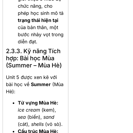
chức năng, cho
phép học sinh mô tả
trạng thái hiện tại
của bản thân, một
bước nhảy vọt trong
diễn đạt.
2.3.3. Kỹ năng Tích
hợp: Bài học Mùa
(Summer – Mùa Hè)
Unit 5 được xen kẽ với
bài học về
Summer
(Mùa
Hè):
Từ vựng Mùa Hè:
ice cream
(kem),
sea
(biển),
sand
(cát),
shells
(vỏ sò).
Cấu trúc Mùa Hè: