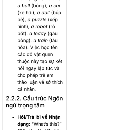
a ball
(bóng),
a car
(xe hơi),
a doll
(búp
bê),
a puzzle
(xếp
hình),
a robot
(rô
bốt),
a teddy
(gấu
bông),
a train
(tàu
hỏa). Việc học tên
các đồ vật quen
thuộc này tạo sự kết
nối ngay lập tức và
cho phép trẻ em
thảo luận về sở thích
cá nhân.
2.2.2. Cấu trúc Ngôn
ngữ trọng tâm
Hỏi/Trả lời về Nhận
dạng:
“What’s this?”