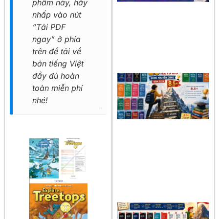
phẩm này, hãy
nhấp vào nút
“Tải PDF
ngay” ở phía
trên để tải về
bản tiếng Việt
đầy đủ hoàn
toàn miễn phí
nhé!