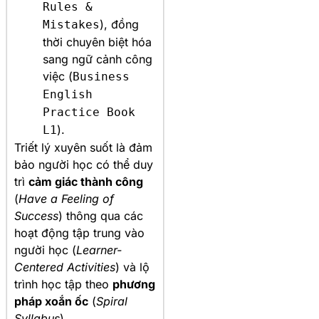
Rules &
), đồng
Mistakes
thời chuyên biệt hóa
sang ngữ cảnh công
việc (
Business
English
Practice Book
).
L1
Triết lý xuyên suốt là đảm
bảo người học có thể duy
trì
cảm giác thành công
(
Have a Feeling of
Success
) thông qua các
hoạt động tập trung vào
người học (
Learner-
Centered Activities
) và lộ
trình học tập theo
phương
pháp xoắn ốc
(
Spiral
Syllabus
).