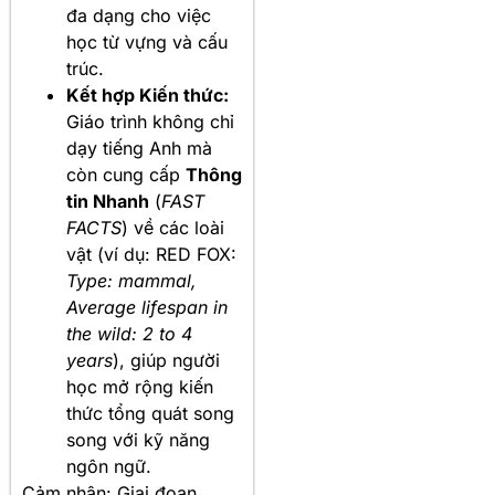
đa dạng cho việc
học từ vựng và cấu
trúc.
Kết hợp Kiến thức:
Giáo trình không chỉ
dạy tiếng Anh mà
còn cung cấp
Thông
tin Nhanh
(
FAST
FACTS
) về các loài
vật (ví dụ: RED FOX:
Type: mammal,
Average lifespan in
the wild: 2 to 4
years
), giúp người
học mở rộng kiến
thức tổng quát song
song với kỹ năng
ngôn ngữ.
Cảm nhận: Giai đoạn