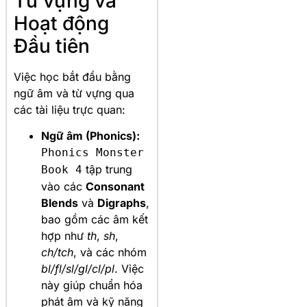
Từ vựng và
Hoạt động
Đầu tiên
Việc học bắt đầu bằng
ngữ âm và từ vựng qua
các tài liệu trực quan:
Ngữ âm (Phonics):
Phonics Monster
tập trung
Book 4
vào các
Consonant
Blends
và
Digraphs
,
bao gồm các âm kết
hợp như
th
,
sh
,
ch/tch
, và các nhóm
bl/fl/sl/gl/cl/pl
. Việc
này giúp chuẩn hóa
phát âm và kỹ năng