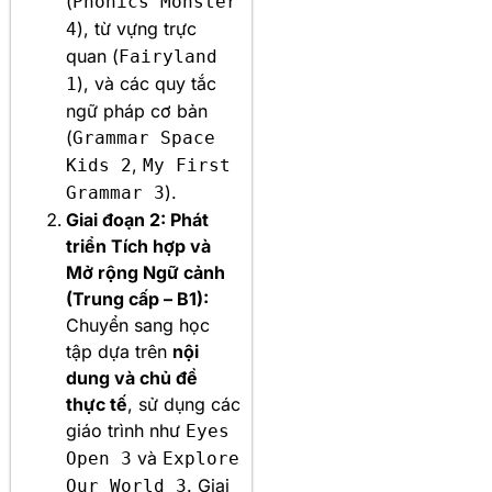
(
Phonics Monster
), từ vựng trực
4
quan (
Fairyland
), và các quy tắc
1
ngữ pháp cơ bản
(
Grammar Space
,
Kids 2
My First
).
Grammar 3
Giai đoạn 2: Phát
triển Tích hợp và
Mở rộng Ngữ cảnh
(Trung cấp – B1):
Chuyển sang học
tập dựa trên
nội
dung và chủ đề
thực tế
, sử dụng các
giáo trình như
Eyes
và
Open 3
Explore
. Giai
Our World 3