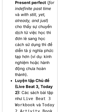
Present perfect
(
for
indefinite past time
và
with still, yet,
already, and just
)
cho thấy sự chuyển
dịch từ việc học thì
đơn lẻ sang học
cách sử dụng thì để
diễn tả ý nghĩa phức
tạp hơn (ví dụ: kinh
nghiệm hoặc hành
động chưa hoàn
thành).
Luyện tập Chủ đề
(Live Beat 3, Today
2):
Các sách bài tập
như
Live Beat 3
và
Workbook
Today
2 Activity Book