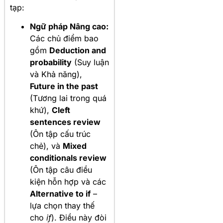
tạp:
Ngữ pháp Nâng cao:
Các chủ điểm bao
gồm
Deduction and
probability
(Suy luận
và Khả năng),
Future in the past
(Tương lai trong quá
khứ),
Cleft
sentences review
(Ôn tập cấu trúc
chẻ), và
Mixed
conditionals review
(Ôn tập câu điều
kiện hỗn hợp và các
Alternative to if
–
lựa chọn thay thế
cho
if
). Điều này đòi