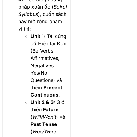
pháp xoắn ốc (
Spiral
Syllabus
), cuốn sách
này mở rộng phạm
vi thì:
Unit 1:
Tái củng
cố Hiện tại Đơn
(Be-Verbs,
Affirmatives,
Negatives,
Yes/No
Questions) và
thêm
Present
Continuous
.
Unit 2 & 3:
Giới
thiệu
Future
(
Will/Won’t
) và
Past Tense
(
Was/Were
,