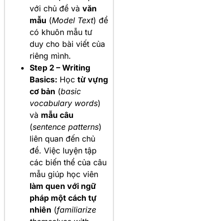
với chủ đề và
văn
mẫu
(
Model Text
) để
có khuôn mẫu tư
duy cho bài viết của
riêng mình.
Step 2 – Writing
Basics:
Học
từ vựng
cơ bản
(
basic
vocabulary words
)
và
mẫu câu
(
sentence patterns
)
liên quan đến chủ
đề. Việc luyện tập
các biến thể của câu
mẫu giúp học viên
làm quen với ngữ
pháp một cách tự
nhiên
(
familiarize