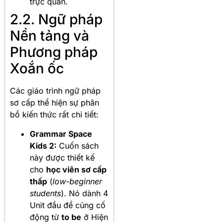
trực quan.
2.2. Ngữ pháp
Nền tảng và
Phương pháp
Xoắn ốc
Các giáo trình ngữ pháp
sơ cấp thể hiện sự phân
bổ kiến thức rất chi tiết:
Grammar Space
Kids 2:
Cuốn sách
này được thiết kế
cho
học viên sơ cấp
thấp
(
low-beginner
students
). Nó dành 4
Unit đầu để củng cố
động từ
to be
ở Hiện