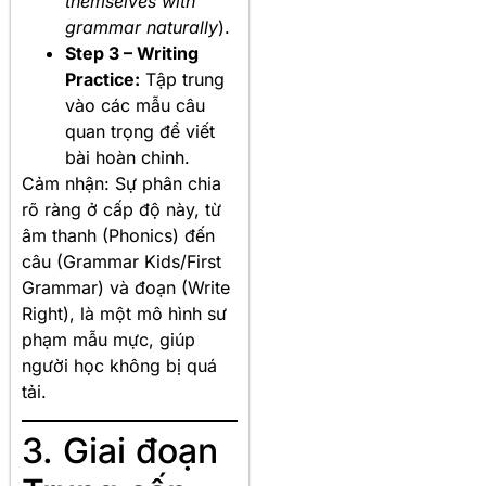
themselves with
grammar naturally
).
Step 3 – Writing
Practice:
Tập trung
vào các mẫu câu
quan trọng để viết
bài hoàn chỉnh.
Cảm nhận: Sự phân chia
rõ ràng ở cấp độ này, từ
âm thanh (Phonics) đến
câu (Grammar Kids/First
Grammar) và đoạn (Write
Right), là một mô hình sư
phạm mẫu mực, giúp
người học không bị quá
tải.
3. Giai đoạn