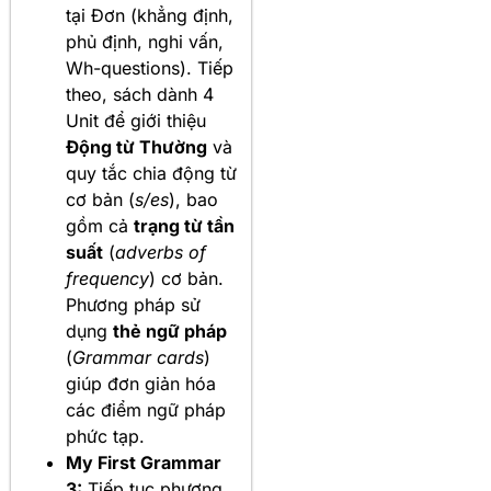
tại Đơn (khẳng định,
phủ định, nghi vấn,
Wh-questions). Tiếp
theo, sách dành 4
Unit để giới thiệu
Động từ Thường
và
quy tắc chia động từ
cơ bản (
s/es
), bao
gồm cả
trạng từ tần
suất
(
adverbs of
frequency
) cơ bản.
Phương pháp sử
dụng
thẻ ngữ pháp
(
Grammar cards
)
giúp đơn giản hóa
các điểm ngữ pháp
phức tạp.
My First Grammar
3:
Tiếp tục phương