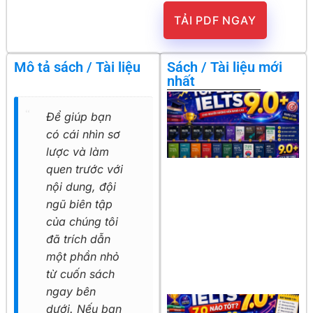
TẢI PDF NGAY
Mô tả sách / Tài liệu
Sách / Tài liệu mới
nhất
Để giúp bạn
có cái nhìn sơ
lược và làm
quen trước với
nội dung, đội
ngũ biên tập
của chúng tôi
đã trích dẫn
một phần nhỏ
từ cuốn sách
ngay bên
dưới. Nếu bạn