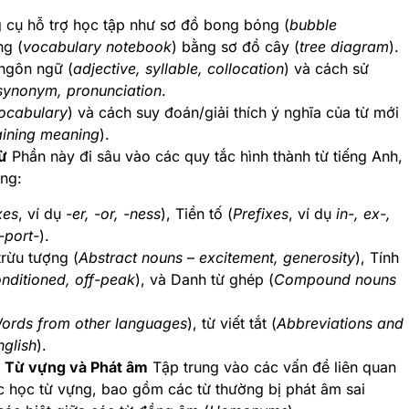
cụ hỗ trợ học tập như sơ đồ bong bóng (
bubble
ng (
vocabulary notebook
) bằng sơ đồ cây (
tree diagram
).
ngôn ngữ (
adjective, syllable, collocation
) và cách sử
synonym, pronunciation
.
vocabulary
) và cách suy đoán/giải thích ý nghĩa của từ mới
aining meaning
).
ừ
Phần này đi sâu vào các quy tắc hình thành từ tiếng Anh,
ng:
xes
, ví dụ
-er, -or, -ness
), Tiền tố (
Prefixes
, ví dụ
in-, ex-,
-port-
).
rừu tượng (
Abstract nouns
–
excitement, generosity
), Tính
onditioned, off-peak
), và Danh từ ghép (
Compound nouns
ords from other languages
), từ viết tắt (
Abbreviations and
glish
).
: Từ vựng và Phát âm
Tập trung vào các vấn đề liên quan
 học từ vựng, bao gồm các từ thường bị phát âm sai