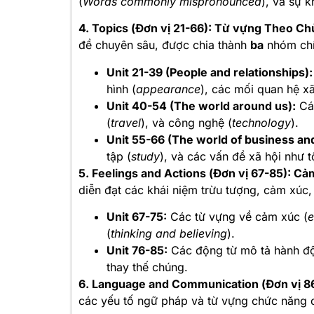
(
Words commonly mispronounced
), và sự 
4. Topics (Đơn vị 21-66): Từ vựng Theo Ch
đề chuyên sâu, được chia thành
ba
nhóm chí
Unit 21-39 (People and relationships):
hình (
appearance
), các mối quan hệ xã
Unit 40-54 (The world around us):
Các
(
travel
), và công nghệ (
technology
).
Unit 55-66 (The world of business an
tập (
study
), và các vấn đề xã hội như t
5. Feelings and Actions (Đơn vị 67-85): C
diễn đạt các khái niệm trừu tượng, cảm xúc,
Unit 67-75:
Các từ vựng về cảm xúc (
e
(
thinking and believing
).
Unit 76-85:
Các động từ mô tả hành độ
thay thế chúng.
6. Language and Communication (Đơn vị 86
các yếu tố ngữ pháp và từ vựng chức năng 