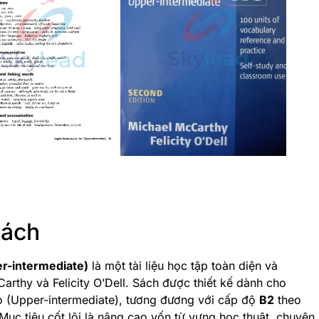
Sách
er-intermediate)
là một tài liệu học tập toàn diện và
rthy và Felicity O’Dell. Sách được thiết kế dành cho
ao (Upper-intermediate), tương đương với cấp độ
B2
theo
c tiêu cốt lõi là nâng cao vốn từ vựng học thuật, chuyên