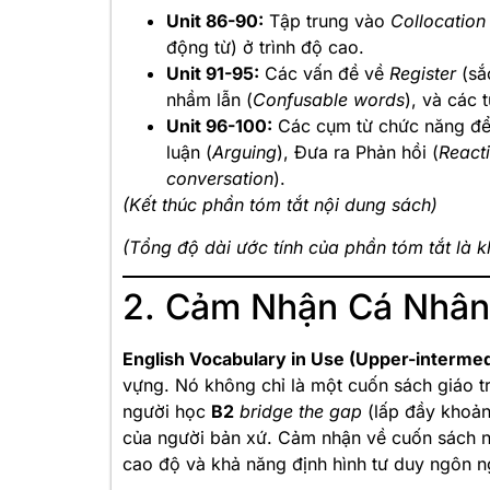
Unit 86-90:
Tập trung vào
Collocation
động từ) ở trình độ cao.
Unit 91-95:
Các vấn đề về
Register
(sắc
nhầm lẫn (
Confusable words
), và các t
Unit 96-100:
Các cụm từ chức năng để 
luận (
Arguing
), Đưa ra Phản hồi (
React
conversation
).
(Kết thúc phần tóm tắt nội dung sách)
(Tổng độ dài ước tính của phần tóm tắt là k
2. Cảm Nhận Cá Nhân
English Vocabulary in Use (Upper-intermed
vựng. Nó không chỉ là một cuốn sách giáo tr
người học
B2
bridge the gap
(lấp đầy khoảng
của người bản xứ. Cảm nhận về cuốn sách này
cao độ và khả năng định hình tư duy ngôn n