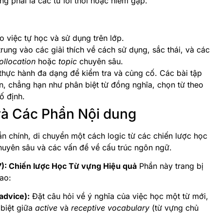
ng phải là các từ lỗi thời hoặc hiếm gặp.
o việc tự học và sử dụng trên lớp.
trung vào các giải thích về cách sử dụng, sắc thái, và các
ollocation
hoặc
topic
chuyên sâu.
thực hành đa dạng để kiểm tra và củng cố. Các bài tập
n, chẳng hạn như phân biệt từ đồng nghĩa, chọn từ theo
ố định.
và Các Phần Nội dung
n chính, di chuyển một cách logic từ các chiến lược học
huyên sâu và các vấn đề về cấu trúc ngôn ngữ.
-7): Chiến lược Học Từ vựng Hiệu quả
Phần này trang bị
ao:
advice):
Đặt câu hỏi về ý nghĩa của việc học một từ mới,
 biệt giữa
active
và
receptive vocabulary
(từ vựng chủ