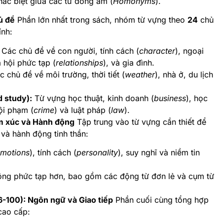
khác biệt giữa các từ đồng âm (
Homonyms
).
ủ đề
Phần lớn nhất trong sách, nhóm từ vựng theo
24
chủ
nh:
Các chủ đề về con người, tính cách (
character
), ngoại
 hội phức tạp (
relationships
), và gia đình.
 chủ đề về môi trường, thời tiết (
weather
), nhà ở, du lịch
d study):
Từ vựng học thuật, kinh doanh (
business
), học
ội phạm (
crime
) và luật pháp (
law
).
ảm xúc và Hành động
Tập trung vào từ vựng cần thiết để
 và hành động tinh thần:
motions
), tính cách (
personality
), suy nghĩ và niềm tin
ng phức tạp hơn, bao gồm các động từ đơn lẻ và cụm từ
-100): Ngôn ngữ và Giao tiếp
Phần cuối cùng tổng hợp
cao cấp: