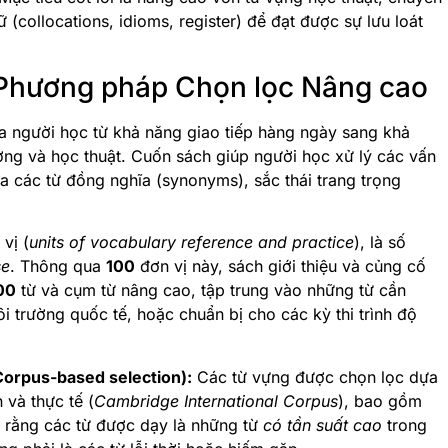
 (collocations, idioms, register) để đạt được sự lưu loát
à Phương pháp Chọn lọc Nâng cao
 người học từ khả năng giao tiếp hàng ngày sang khả
ợng và học thuật. Cuốn sách giúp người học xử lý các vấn
a các từ đồng nghĩa (synonyms), sắc thái trang trọng
vị (
units of vocabulary reference and practice
), là số
se
. Thông qua
100
đơn vị này, sách giới thiệu và củng cố
00
từ và cụm từ nâng cao, tập trung vào những từ cần
ôi trường quốc tế, hoặc chuẩn bị cho các kỳ thi trình độ
Corpus-based selection):
Các từ vựng được chọn lọc dựa
 và thực tế (
Cambridge International Corpus
), bao gồm
 rằng các từ được dạy là những từ
có tần suất cao
trong