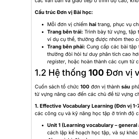
các văn bản và giao tiếp ở trình độ cao, khô
Cấu trúc Đơn vị Bài học:
Mỗi đơn vị chiếm
hai
trang, phục vụ ch
Trang bên trái:
Trình bày từ vựng, tập 
ví dụ cụ thể, thường được nhóm theo
c
Trang bên phải:
Cung cấp các bài tập 
thường đòi hỏi tư duy phân tích cao hơ
register
, hoặc hoàn thành các cụm từ c
1.2 Hệ thống
100
Đơn vị 
Cuốn sách tổ chức
100
đơn vị thành
sáu
phầ
từ vựng nâng cao đến các chủ đề từ vựng c
1. Effective Vocabulary Learning (Đơn vị 1
các công cụ và kỹ năng học tập ở trình độ c
Unit 1 (Learning vocabulary – general 
cách lập kế hoạch học tập, và sự khác