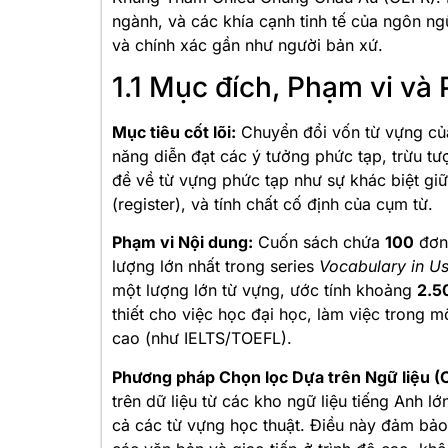
ngành, và các khía cạnh tinh tế của ngôn ngữ
và chính xác gần như người bản xứ.
1.1 Mục đích, Phạm vi v
Mục tiêu cốt lõi:
Chuyển đổi vốn từ vựng của
năng diễn đạt các ý tưởng phức tạp, trừu tư
đề về từ vựng phức tạp như sự khác biệt giữ
(register), và tính chất cố định của cụm từ.
Phạm vi Nội dung:
Cuốn sách chứa
100
đơn 
lượng lớn nhất trong series
Vocabulary in U
một lượng lớn từ vựng, ước tính khoảng
2.5
thiết cho việc học đại học, làm việc trong m
cao (như IELTS/TOEFL).
Phương pháp Chọn lọc Dựa trên Ngữ liệu (
trên dữ liệu từ các kho ngữ liệu tiếng Anh lớn
cả các từ vựng học thuật. Điều này đảm bảo