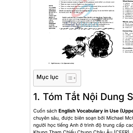
Mục lục
1. Tóm Tắt Nội Dung 
Cuốn sách
English Vocabulary in Use (Upp
chuyên sâu, được biên soạn bởi Michael McCa
người học tiếng Anh ở trình độ trung cấp c
Khung Tham Chiếu Chung Châu Âu (CEFR). Mụ