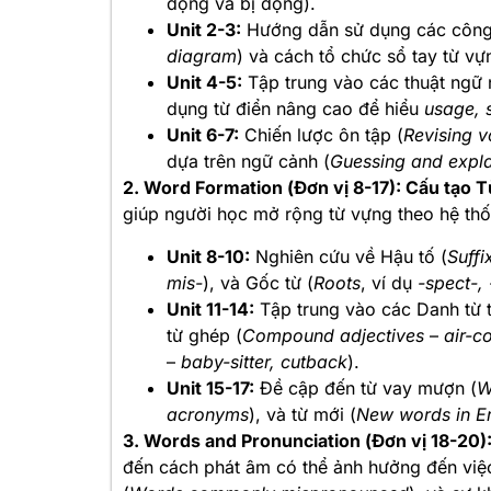
động và bị động).
Unit 2-3:
Hướng dẫn sử dụng các công 
diagram
) và cách tổ chức sổ tay từ vự
Unit 4-5:
Tập trung vào các thuật ngữ 
dụng từ điển nâng cao để hiểu
usage, 
Unit 6-7:
Chiến lược ôn tập (
Revising 
dựa trên ngữ cảnh (
Guessing and expl
2. Word Formation (Đơn vị 8-17): Cấu tạo T
giúp người học mở rộng từ vựng theo hệ thố
Unit 8-10:
Nghiên cứu về Hậu tố (
Suffi
mis-
), và Gốc từ (
Roots
, ví dụ
-spect-, 
Unit 11-14:
Tập trung vào các Danh từ t
từ ghép (
Compound adjectives
–
air-c
–
baby-sitter, cutback
).
Unit 15-17:
Đề cập đến từ vay mượn (
W
acronyms
), và từ mới (
New words in En
3. Words and Pronunciation (Đơn vị 18-20)
đến cách phát âm có thể ảnh hưởng đến việc