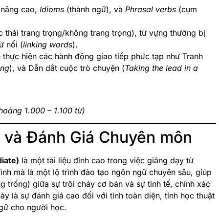
nâng cao,
Idioms
(thành ngữ), và
Phrasal verbs
(cụm
 thái trang trọng/không trang trọng), từ vựng thường bị
ừ nối (
linking words
).
thực hiện các hành động giao tiếp phức tạp như Tranh
ing
), và Dẫn dắt cuộc trò chuyện (
Taking the lead in a
hoảng 1.000 – 1.100 từ)
 và Đánh Giá Chuyên môn
iate)
là một tài liệu đỉnh cao trong việc giảng dạy từ
ình mà là một lộ trình đào tạo ngôn ngữ chuyên sâu, giúp
 trống) giữa sự trôi chảy cơ bản và sự tinh tế, chính xác
 là sự đánh giá cao đối với tính toàn diện, tính học thuật
gữ cho người học.