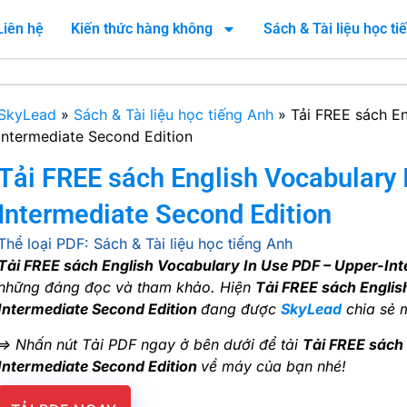
Liên hệ
Kiến thức hàng không
Sách & Tài liệu học t
SkyLead
»
Sách & Tài liệu học tiếng Anh
»
Tải FREE sách En
Intermediate Second Edition
Tải FREE sách English Vocabulary 
Intermediate Second Edition
Thể loại PDF:
Sách & Tài liệu học tiếng Anh
Tải FREE sách English Vocabulary In Use PDF – Upper-Int
những đáng đọc và tham khảo. Hiện
Tải FREE sách Englis
Intermediate Second Edition
đang được
SkyLead
chia sẻ m
=> Nhấn nút Tải PDF ngay ở bên dưới để tải
Tải FREE sách 
Intermediate Second Edition
về máy của bạn nhé!