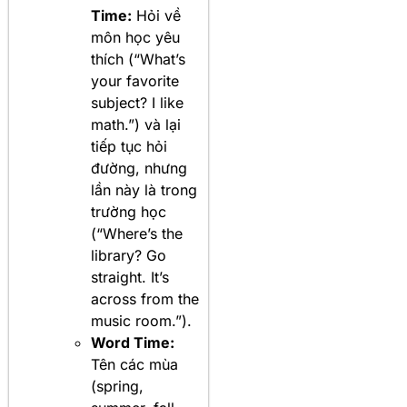
Time:
Hỏi về
môn học yêu
thích (“What’s
your favorite
subject? I like
math.”) và lại
tiếp tục hỏi
đường, nhưng
lần này là trong
trường học
(“Where’s the
library? Go
straight. It’s
across from the
music room.”).
Word Time:
Tên các mùa
(spring,