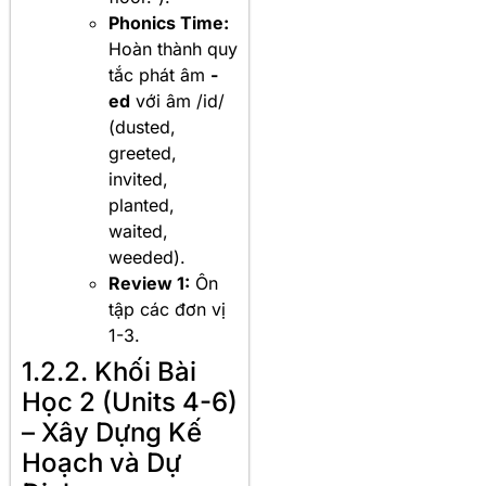
Phonics Time:
Hoàn thành quy
tắc phát âm
-
ed
với âm /id/
(dusted,
greeted,
invited,
planted,
waited,
weeded).
Review 1:
Ôn
tập các đơn vị
1-3.
1.2.2. Khối Bài
Học 2 (Units 4-6)
– Xây Dựng Kế
Hoạch và Dự