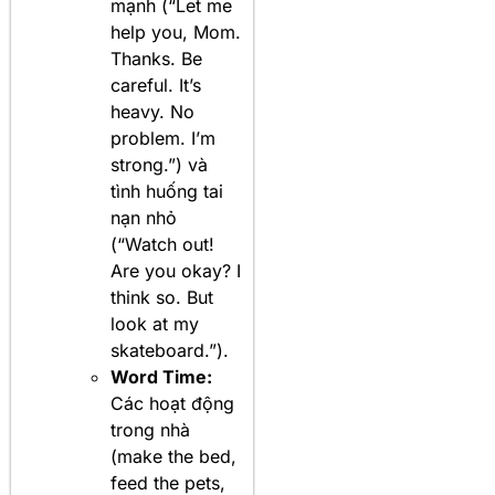
mạnh (“Let me
help you, Mom.
Thanks. Be
careful. It’s
heavy. No
problem. I’m
strong.”) và
tình huống tai
nạn nhỏ
(“Watch out!
Are you okay? I
think so. But
look at my
skateboard.”).
Word Time:
Các hoạt động
trong nhà
(make the bed,
feed the pets,