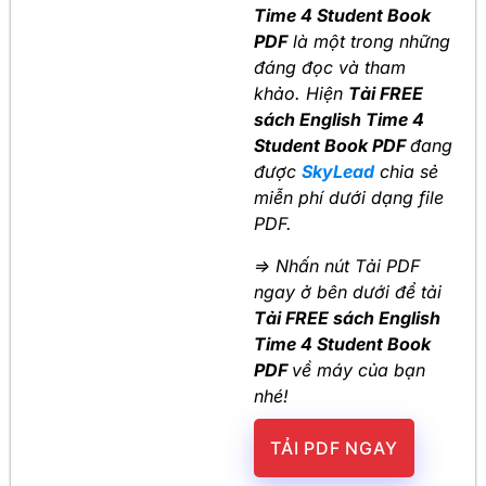
Time 4 Student Book
PDF
là một trong những
đáng đọc và tham
khảo. Hiện
Tải FREE
sách English Time 4
Student Book PDF
đang
được
SkyLead
chia sẻ
miễn phí dưới dạng file
PDF.
=> Nhấn nút Tải PDF
ngay ở bên dưới để tải
Tải FREE sách English
Time 4 Student Book
PDF
về máy của bạn
nhé!
TẢI PDF NGAY