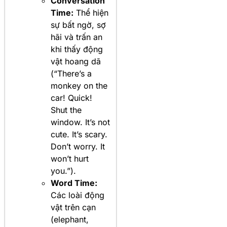
Conversation
Time:
Thể hiện
sự bất ngờ, sợ
hãi và trấn an
khi thấy động
vật hoang dã
(“There’s a
monkey on the
car! Quick!
Shut the
window. It’s not
cute. It’s scary.
Don’t worry. It
won’t hurt
you.”).
Word Time:
Các loài động
vật trên cạn
(elephant,