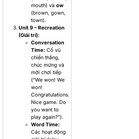
mouth) và
ow
(brown, gown,
town).
Unit 9 – Recreation
(Giải trí):
Conversation
Time:
Cổ vũ
chiến thắng,
chúc mừng và
mời chơi tiếp
(“We won! We
won!
Congratulations.
Nice game. Do
you want to
play again?”).
Word Time:
Các hoạt động