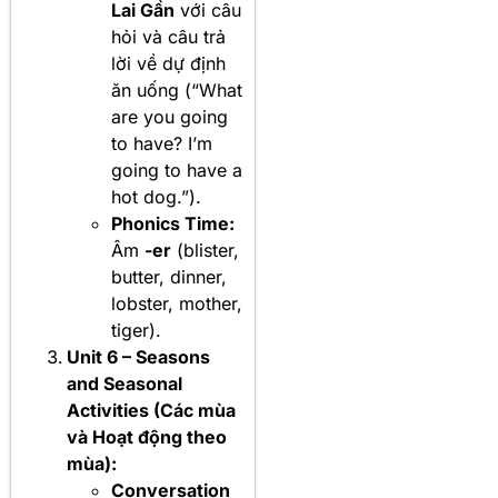
Lai Gần
với câu
hỏi và câu trả
lời về dự định
ăn uống (“What
are you going
to have? I’m
going to have a
hot dog.”).
Phonics Time:
Âm
-er
(blister,
butter, dinner,
lobster, mother,
tiger).
Unit 6 – Seasons
and Seasonal
Activities (Các mùa
và Hoạt động theo
mùa):
Conversation