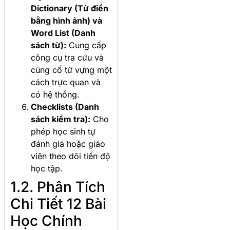
Dictionary (Từ điển
bằng hình ảnh) và
Word List (Danh
sách từ):
Cung cấp
công cụ tra cứu và
củng cố từ vựng một
cách trực quan và
có hệ thống.
Checklists (Danh
sách kiểm tra):
Cho
phép học sinh tự
đánh giá hoặc giáo
viên theo dõi tiến độ
học tập.
1.2. Phân Tích
Chi Tiết 12 Bài
Học Chính