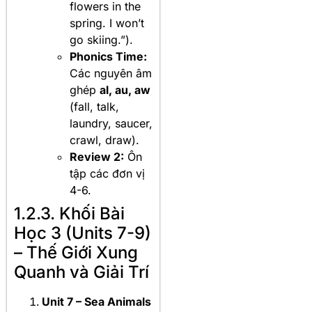
flowers in the
spring. I won’t
go skiing.”).
Phonics Time:
Các nguyên âm
ghép
al, au, aw
(fall, talk,
laundry, saucer,
crawl, draw).
Review 2:
Ôn
tập các đơn vị
4-6.
1.2.3. Khối Bài
Học 3 (Units 7-9)
– Thế Giới Xung
Quanh và Giải Trí
Unit 7 – Sea Animals