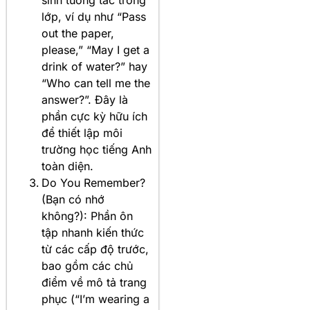
lớp, ví dụ như “Pass
out the paper,
please,” “May I get a
drink of water?” hay
“Who can tell me the
answer?”. Đây là
phần cực kỳ hữu ích
để thiết lập môi
trường học tiếng Anh
toàn diện.
Do You Remember?
(Bạn có nhớ
không?): Phần ôn
tập nhanh kiến thức
từ các cấp độ trước,
bao gồm các chủ
điểm về mô tả trang
phục (“I’m wearing a