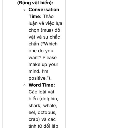
(Động vật biển):
Conversation
Time:
Thảo
luận về việc lựa
chọn (mua) đồ
vật và sự chắc
chắn (“Which
one do you
want? Please
make up your
mind. I’m
positive.”).
Word Time:
Các loài vật
biển (dolphin,
shark, whale,
eel, octopus,
crab) và các
tính từ đối lập