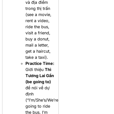
và địa điểm
trong thị trấn
(see a movie,
rent a video,
ride the bus,
visit a friend,
buy a donut,
mail a letter,
get a haircut,
take a taxi).
Practice Time:
Giới thiệu
Thì
Tương Lai Gần
(be going to)
để nói về dự
định
(“I’m/She’s/We’re
going to ride
the bus. I’m