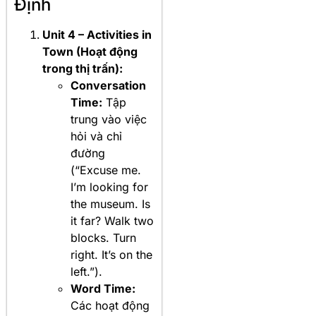
Định
Unit 4 – Activities in
Town (Hoạt động
trong thị trấn):
Conversation
Time:
Tập
trung vào việc
hỏi và chỉ
đường
(“Excuse me.
I’m looking for
the museum. Is
it far? Walk two
blocks. Turn
right. It’s on the
left.”).
Word Time:
Các hoạt động