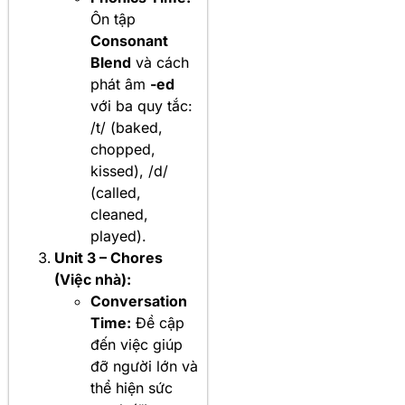
Ôn tập
Consonant
Blend
và cách
phát âm
-ed
với ba quy tắc:
/t/ (baked,
chopped,
kissed), /d/
(called,
cleaned,
played).
Unit 3 – Chores
(Việc nhà):
Conversation
Time:
Đề cập
đến việc giúp
đỡ người lớn và
thể hiện sức