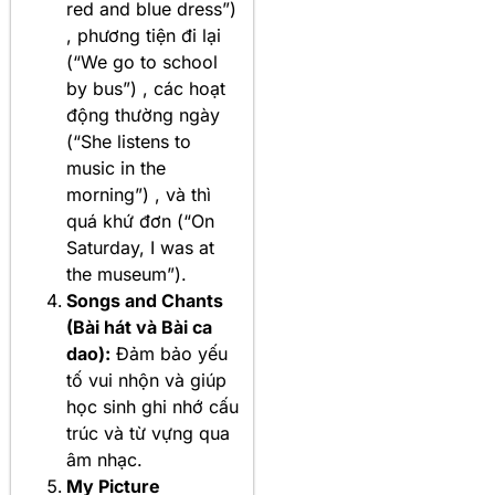
red and blue dress”)
, phương tiện đi lại
(“We go to school
by bus”) , các hoạt
động thường ngày
(“She listens to
music in the
morning”) , và thì
quá khứ đơn (“On
Saturday, I was at
the museum”).
Songs and Chants
(Bài hát và Bài ca
dao):
Đảm bảo yếu
tố vui nhộn và giúp
học sinh ghi nhớ cấu
trúc và từ vựng qua
âm nhạc.
My Picture