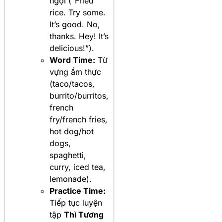
ngợi (“Fried
rice. Try some.
It’s good. No,
thanks. Hey! It’s
delicious!”).
Word Time:
Từ
vựng ẩm thực
(taco/tacos,
burrito/burritos,
french
fry/french fries,
hot dog/hot
dogs,
spaghetti,
curry, iced tea,
lemonade).
Practice Time:
Tiếp tục luyện
tập
Thì Tương