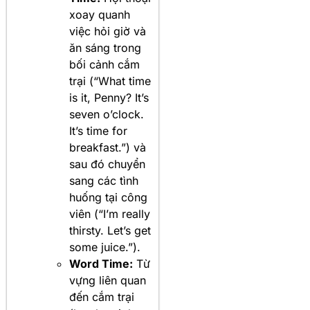
xoay quanh
việc hỏi giờ và
ăn sáng trong
bối cảnh cắm
trại (“What time
is it, Penny? It’s
seven o’clock.
It’s time for
breakfast.”) và
sau đó chuyển
sang các tình
huống tại công
viên (“I’m really
thirsty. Let’s get
some juice.”).
Word Time:
Từ
vựng liên quan
đến cắm trại