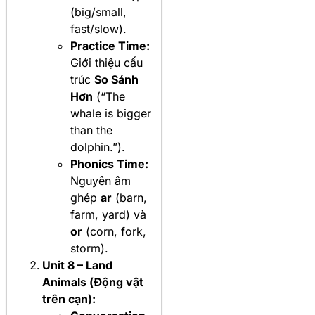
(big/small,
fast/slow).
Practice Time:
Giới thiệu cấu
trúc
So Sánh
Hơn
(“The
whale is bigger
than the
dolphin.”).
Phonics Time:
Nguyên âm
ghép
ar
(barn,
farm, yard) và
or
(corn, fork,
storm).
Unit 8 – Land
Animals (Động vật
trên cạn):