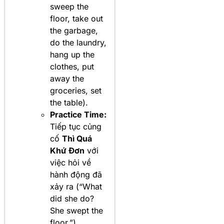
sweep the
floor, take out
the garbage,
do the laundry,
hang up the
clothes, put
away the
groceries, set
the table).
Practice Time:
Tiếp tục củng
cố
Thì Quá
Khứ Đơn
với
việc hỏi về
hành động đã
xảy ra (“What
did she do?
She swept the
floor.”).