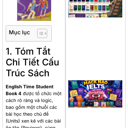
Mục lục
1. Tóm Tắt
Chi Tiết Cấu
Trúc Sách
English Time Student
Book 4
được tổ chức một
cách rõ ràng và logic,
bao gồm một chuỗi các
bài học theo chủ đề
(Units) xen kẽ với các bài
ôn tập (Reviews), cùng