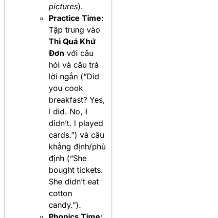
pictures
).
Practice Time:
Tập trung vào
Thì Quá Khứ
Đơn
với câu
hỏi và câu trả
lời ngắn (“Did
you cook
breakfast? Yes,
I did. No, I
didn’t. I played
cards.”) và câu
khẳng định/phủ
định (“She
bought tickets.
She didn’t eat
cotton
candy.”).
Phonics Time: