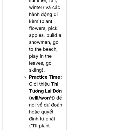
summer, fall,
winter) và các
hành động đi
kèm (plant
flowers, pick
apples, build a
snowman, go
to the beach,
play in the
leaves, go
skiing).
Practice Time:
Giới thiệu
Thì
Tương Lai Đơn
(will/won’t)
để
nói về dự đoán
hoặc quyết
định tự phát
(“I’ll plant