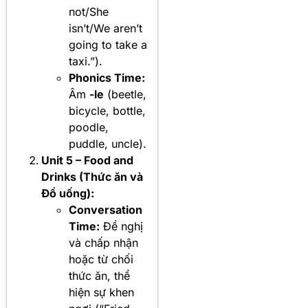
not/She
isn’t/We aren’t
going to take a
taxi.”).
Phonics Time:
Âm
-le
(beetle,
bicycle, bottle,
poodle,
puddle, uncle).
Unit 5 – Food and
Drinks (Thức ăn và
Đồ uống):
Conversation
Time:
Đề nghị
và chấp nhận
hoặc từ chối
thức ăn, thể
hiện sự khen