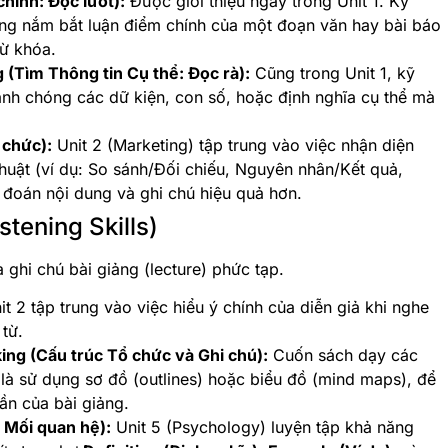
hính: Đọc lướt):
Được giới thiệu ngay trong Unit 1. Kỹ
ng nắm bắt luận điểm chính của một đoạn văn hay bài báo
từ khóa.
g (Tìm Thông tin Cụ thể: Đọc rà):
Cũng trong Unit 1, kỹ
anh chóng các dữ kiện, con số, hoặc định nghĩa cụ thể mà
 chức):
Unit 2 (Marketing) tập trung vào việc nhận diện
huật (ví dụ: So sánh/Đối chiếu, Nguyên nhân/Kết quả,
 đoán nội dung và ghi chú hiệu quả hơn.
stening Skills)
 ghi chú bài giảng (lecture) phức tạp.
t 2 tập trung vào việc hiểu ý chính của diễn giả khi nghe
 từ.
ing (Cấu trúc Tổ chức và Ghi chú):
Cuốn sách dạy các
là sử dụng sơ đồ (outlines) hoặc biểu đồ (mind maps), để
ần của bài giảng.
 Mối quan hệ):
Unit 5 (Psychology) luyện tập khả năng