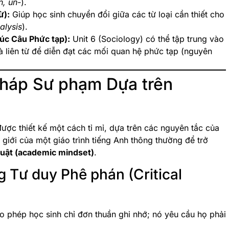
n, un-
).
ừ):
Giúp học sinh chuyển đổi giữa các từ loại cần thiết cho
alysis
).
úc Câu Phức tạp):
Unit 6 (Sociology) có thể tập trung vào
 liên từ để diễn đạt các mối quan hệ phức tạp (nguyên
Pháp Sư phạm Dựa trên
được thiết kế một cách tỉ mỉ, dựa trên các nguyên tắc của
 giới của một giáo trình tiếng Anh thông thường để trở
huật (academic mindset)
.
g Tư duy Phê phán (Critical
o phép học sinh chỉ đơn thuần ghi nhớ; nó yêu cầu họ phải