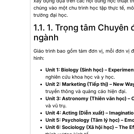
xây dựng dựa trên các nội dung học thuật t
chúng vào một chu trình học tập thực tế, mô 
trường đại học.
1.1. 1. Trọng tâm Chuyên 
ngành
Giáo trình bao gồm tám đơn vị, mỗi đơn vị 
hình:
Unit 1: Biology (Sinh học) – Experim
nghiên cứu khoa học và y học.
Unit 2: Marketing (Tiếp thị) – New W
truyền thông và quảng cáo hiện đại.
Unit 3: Astronomy (Thiên văn học) – C
và vũ trụ.
Unit 4: Acting (Diễn xuất) – Imaginatio
Unit 5: Psychology (Tâm lý học) – Emo
Unit 6: Sociology (Xã hội học) – The Ef