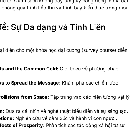
hực tế. Cuốn sách không dạy từng kỹ năng riêng lẻ mà đặt
phỏng quá trình tiếp thu và trình bày kiến thức trong môi
đề: Sự Đa dạng và Tính Liên
đại diện cho một khóa học đại cương (survey course) điển
ents and the Common Cold:
Giới thiệu về phương pháp
ays to Spread the Message:
Khám phá các chiến lược
ollisions from Space:
Tập trung vào các hiện tượng vật lý
n:
Đưa ra cái nhìn về nghệ thuật biểu diễn và sự sáng tạo.
tions:
Nghiên cứu về cảm xúc và hành vi con người.
fects of Prosperity:
Phân tích các tác động xã hội từ sự