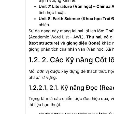
thịnh vượng kinh tế.
Unit 7: Literature (Văn học) – Chinua
tính học thuật.
Unit 8: Earth Science (Khoa học Trái 
nhiên.
Sự đa dạng này mang lại hai lợi ích lớn:
Thứ
(Academic Word List – AWL).
Thứ hai
, nó g
(text structure)
và
giọng điệu (tone)
khác n
giọng phân tích của nhân văn (Văn học, Xã h
1.2. 2. Các Kỹ năng Cốt l
Mỗi đơn vị được xây dựng để thách thức học
pháp/Từ vựng.
1.2.2.1. 2.1. Kỹ năng Đọc (Rea
Trọng tâm là các chiến lược đọc hiệu quả, vố
tài liệu học thuật.