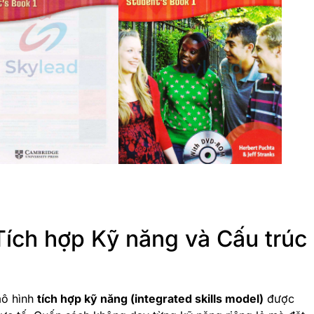
Tích hợp Kỹ năng và Cấu trúc
mô hình
tích hợp kỹ năng (integrated skills model)
được