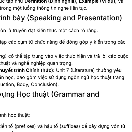
hức tạp như
Definition (Định nghĩa)
,
Example (Ví dụ)
, và
trong một luồng thông tin nghe liên tục.
Trình bày (Speaking and Presentation)
òn là truyền đạt kiến thức một cách rõ ràng.
tập các cụm từ chức năng để đóng góp ý kiến trong các
ng) có thể tập trung vào việc thực hiện và trả lời các cuộc
thuật và nghề nghiệp quan trọng.
huyết trình Chính thức):
Unit 7 (Literature) thường yêu
 văn học, bao gồm việc sử dụng ngôn ngữ học thuật trang
oduction, Body, Conclusion).
ừ vựng Học thuật (Grammar and
nh học thuật:
iền tố (prefixes) và hậu tố (suffixes) để xây dựng vốn từ