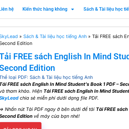
Liên hệ
Kiến thức hàng không
Sách & Tài liệu học t
SkyLead
»
Sách & Tài liệu học tiếng Anh
»
Tải FREE sách En
Second Edition
Tải FREE sách English In Mind Stu
Second Edition
Thể loại PDF:
Sách & Tài liệu học tiếng Anh
Tải FREE sách English In Mind Student’s Book 1 PDF – Sec
và tham khảo. Hiện
Tải FREE sách English In Mind Studen
SkyLead
chia sẻ miễn phí dưới dạng file PDF.
=> Nhấn nút Tải PDF ngay ở bên dưới để tải
Tải FREE sách 
Second Edition
về máy của bạn nhé!