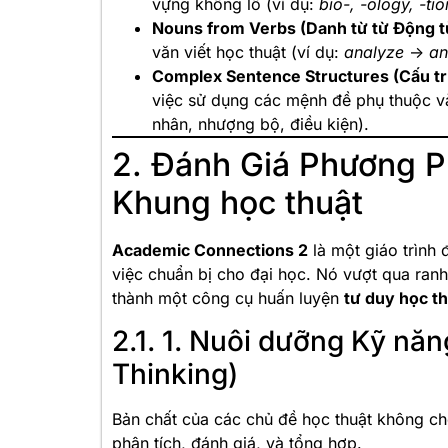
vựng khổng lồ (ví dụ:
bio-, -ology, -tio
Nouns from Verbs (Danh từ từ Động t
văn viết học thuật (ví dụ:
analyze
->
an
Complex Sentence Structures (Cấu tr
việc sử dụng các mệnh đề phụ thuộc và
nhân, nhượng bộ, điều kiện).
2. Đánh Giá Phương 
Khung học thuật
Academic Connections 2
là một giáo trình 
việc chuẩn bị cho đại học. Nó vượt qua ranh
thành một công cụ huấn luyện
tư duy học t
2.1. 1. Nuôi dưỡng Kỹ năn
Thinking)
Bản chất của các chủ đề học thuật không ch
phân tích, đánh giá, và tổng hợp.