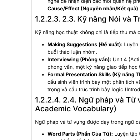
nghe để nhận diện các mối quan hệ p
Cause/Effect (Nguyên nhân/Kết quả)
1.2.2.3. 2.3. Kỹ năng Nói và 
Kỹ năng học thuật không chỉ là tiếp thu mà c
Making Suggestions (Đề xuất):
Luyện 
buổi thảo luận nhóm.
Interviewing (Phỏng vấn):
Unit 4 (Acti
phỏng vấn, một kỹ năng giao tiếp học 
Formal Presentation Skills (Kỹ năng T
cầu sinh viên trình bày một phân tích
trọng và cấu trúc trình bày logic (Intr
1.2.2.4. 2.4. Ngữ pháp và T
Academic Vocabulary)
Ngữ pháp và từ vựng được dạy trong ngữ cả
Word Parts (Phần Của Từ):
Luyện tập t