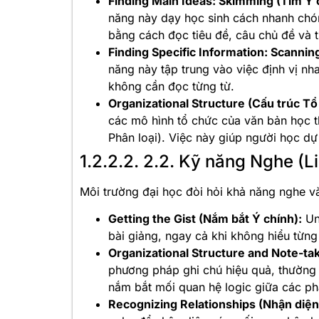
Finding Main Ideas: Skimming (Tìm Ý c
năng này dạy học sinh cách nhanh chó
bằng cách đọc tiêu đề, câu chủ đề và 
Finding Specific Information: Scannin
năng này tập trung vào việc định vị nh
không cần đọc từng từ.
Organizational Structure (Cấu trúc Tổ
các mô hình tổ chức của văn bản học t
Phân loại). Việc này giúp người học dự
1.2.2.2. 2.2. Kỹ năng Nghe (Li
Môi trường đại học đòi hỏi khả năng nghe và
Getting the Gist (Nắm bắt Ý chính):
Uni
bài giảng, ngay cả khi không hiểu từng
Organizational Structure and Note-tak
phương pháp ghi chú hiệu quả, thường 
nắm bắt mối quan hệ logic giữa các ph
Recognizing Relationships (Nhận diện