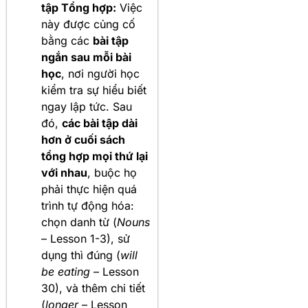
tập Tổng hợp:
Việc
này được củng cố
bằng các
bài tập
ngắn sau mỗi bài
học
, nơi người học
kiểm tra sự hiểu biết
ngay lập tức. Sau
đó,
các bài tập dài
hơn ở cuối sách
tổng hợp mọi thứ lại
với nhau
, buộc họ
phải thực hiện quá
trình tự động hóa:
chọn danh từ (
Nouns
– Lesson 1-3), sử
dụng thì đúng (
will
be eating
– Lesson
30), và thêm chi tiết
(
longer
– Lesson