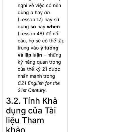
nghĩ về việc có nên
dùng
a
hay
an
(Lesson 17) hay sử
dụng
so
hay
when
(Lesson 46) để nối
câu, họ sẽ có thể tập
trung vào
ý tưởng
và lập luận
– những
kỹ năng quan trọng
của thế kỷ 21 được
nhấn mạnh trong
C21 English for the
21st Century
.
3.2. Tính Khả
dụng của Tài
liệu Tham
khảo