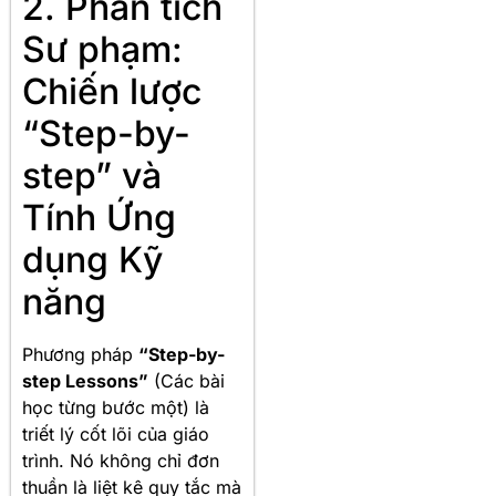
2. Phân tích
Sư phạm:
Chiến lược
“Step-by-
step” và
Tính Ứng
dụng Kỹ
năng
Phương pháp
“Step-by-
step Lessons”
(Các bài
học từng bước một) là
triết lý cốt lõi của giáo
trình. Nó không chỉ đơn
thuần là liệt kê quy tắc mà