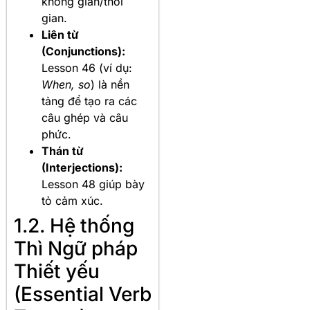
không gian/thời
gian.
Liên từ
(Conjunctions):
Lesson 46 (ví dụ:
When, so
) là nền
tảng để tạo ra các
câu ghép và câu
phức.
Thán từ
(Interjections):
Lesson 48 giúp bày
tỏ cảm xúc.
1.2. Hệ thống
Thì Ngữ pháp
Thiết yếu
(Essential Verb