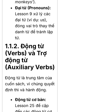
monkeys’
).
Đại từ (Pronouns):
Lesson 9 xử lý các
đại từ (ví dụ:
us
),
đóng vai trò thay thế
danh từ để tránh lặp
từ.
1.1.2. Động từ
(Verbs) và Trợ
động từ
(Auxiliary Verbs)
Động từ là trung tâm của
cuốn sách, vì chúng quyết
định thì và hành động.
Động từ cơ bản:
Lesson 25 đề cập
đến các động từ cơ