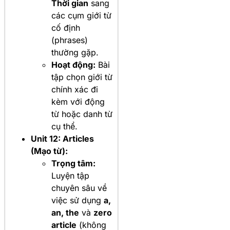
Thời gian
sang
các cụm giới từ
cố định
(phrases)
thường gặp.
Hoạt động:
Bài
tập chọn giới từ
chính xác đi
kèm với động
từ hoặc danh từ
cụ thể.
Unit 12: Articles
(Mạo từ):
Trọng tâm:
Luyện tập
chuyên sâu về
việc sử dụng
a,
an, the
và
zero
article
(không