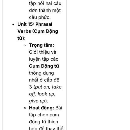
tập nối hai câu
đơn thành một
câu phức.
Unit 15: Phrasal
Verbs (Cụm Động
từ):
Trọng tâm:
Giới thiệu và
luyện tập các
Cụm Động từ
thông dụng
nhất ở cấp độ
3 (
put on, take
off, look up,
give up
).
Hoạt động:
Bài
tập chọn cụm
động từ thích
hợp để thay thế