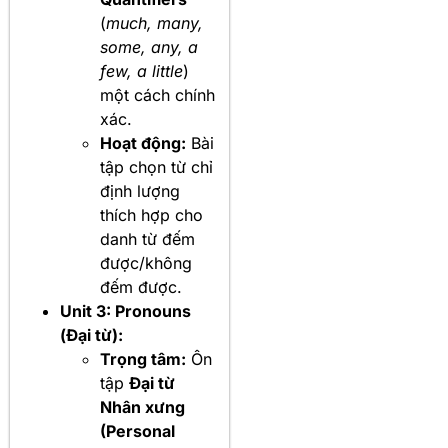
(
much, many,
some, any, a
few, a little
)
một cách chính
xác.
Hoạt động:
Bài
tập chọn từ chỉ
định lượng
thích hợp cho
danh từ đếm
được/không
đếm được.
Unit 3: Pronouns
(Đại từ):
Trọng tâm:
Ôn
tập
Đại từ
Nhân xưng
(Personal