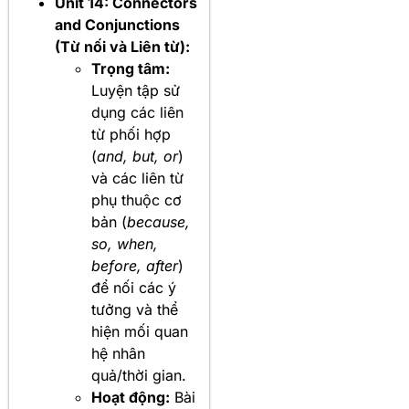
Unit 14: Connectors
and Conjunctions
(Từ nối và Liên từ):
Trọng tâm:
Luyện tập sử
dụng các liên
từ phối hợp
(
and, but, or
)
và các liên từ
phụ thuộc cơ
bản (
because,
so, when,
before, after
)
để nối các ý
tưởng và thể
hiện mối quan
hệ nhân
quả/thời gian.
Hoạt động:
Bài