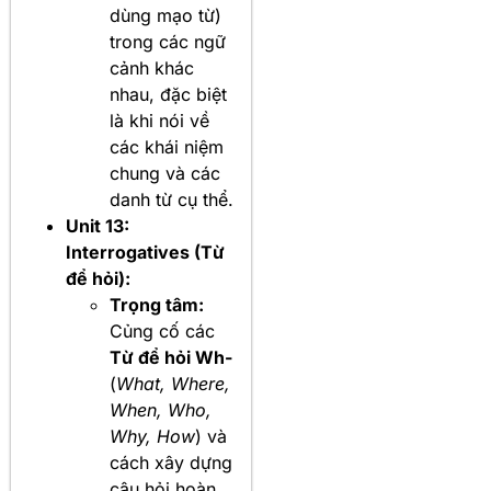
dùng mạo từ)
trong các ngữ
cảnh khác
nhau, đặc biệt
là khi nói về
các khái niệm
chung và các
danh từ cụ thể.
Unit 13:
Interrogatives (Từ
để hỏi):
Trọng tâm:
Củng cố các
Từ để hỏi Wh-
(
What, Where,
When, Who,
Why, How
) và
cách xây dựng
câu hỏi hoàn