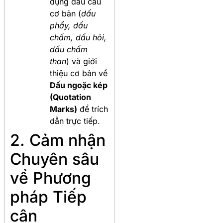
dụng dấu câu
cơ bản (
dấu
phẩy, dấu
chấm, dấu hỏi,
dấu chấm
than
) và giới
thiệu cơ bản về
Dấu ngoặc kép
(Quotation
Marks)
để trích
dẫn trực tiếp.
2. Cảm nhận
Chuyên sâu
về Phương
pháp Tiếp
cận