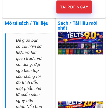
TẢI PDF NGAY
Mô tả sách / Tài liệu
Sách / Tài liệu mới
nhất
Để giúp bạn
có cái nhìn sơ
lược và làm
quen trước với
nội dung, đội
ngũ biên tập
của chúng tôi
đã trích dẫn
một phần nhỏ
từ cuốn sách
ngay bên
dưới. Nếu bạn