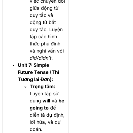
việc chuyển đổi
giữa động từ
quy tắc và
động từ bất
quy tắc. Luyện
tập các hình
thức phủ định
và nghi vấn với
did/didn’t
.
Unit 7: Simple
Future Tense (Thì
Tương lai Đơn):
Trọng tâm:
Luyện tập sử
dụng
will
và
be
going to
để
diễn tả dự định,
lời hứa, và dự
đoán.