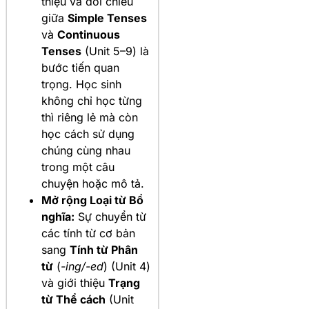
thiệu và đối chiếu
giữa
Simple Tenses
và
Continuous
Tenses
(Unit 5–9) là
bước tiến quan
trọng. Học sinh
không chỉ học từng
thì riêng lẻ mà còn
học cách sử dụng
chúng cùng nhau
trong một câu
chuyện hoặc mô tả.
Mở rộng Loại từ Bổ
nghĩa:
Sự chuyển từ
các tính từ cơ bản
sang
Tính từ Phân
từ
(
-ing/-ed
) (Unit 4)
và giới thiệu
Trạng
từ Thể cách
(Unit