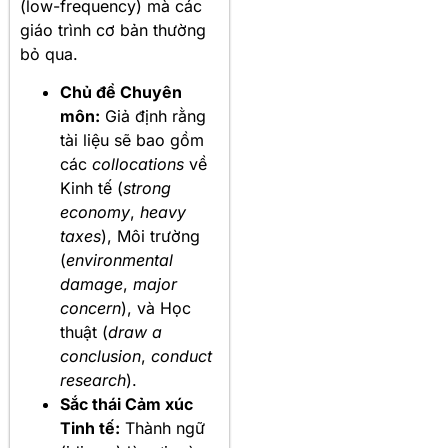
(low-frequency) mà các
giáo trình cơ bản thường
bỏ qua.
Chủ đề Chuyên
môn:
Giả định rằng
tài liệu sẽ bao gồm
các
collocations
về
Kinh tế (
strong
economy
,
heavy
taxes
), Môi trường
(
environmental
damage
,
major
concern
), và Học
thuật (
draw a
conclusion
,
conduct
research
).
Sắc thái Cảm xúc
Tinh tế:
Thành ngữ