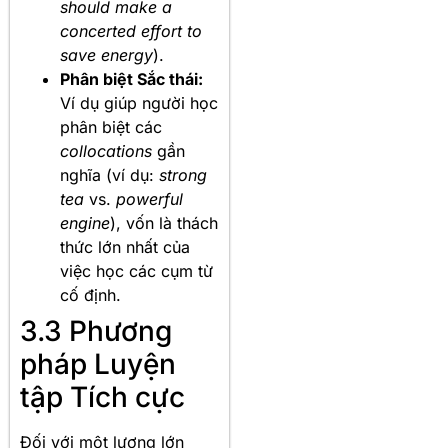
should make a
concerted effort to
save energy
).
Phân biệt Sắc thái:
Ví dụ giúp người học
phân biệt các
collocations
gần
nghĩa (ví dụ:
strong
tea
vs.
powerful
engine
), vốn là thách
thức lớn nhất của
việc học các cụm từ
cố định.
3.3 Phương
pháp Luyện
tập Tích cực
Đối với một lượng lớn