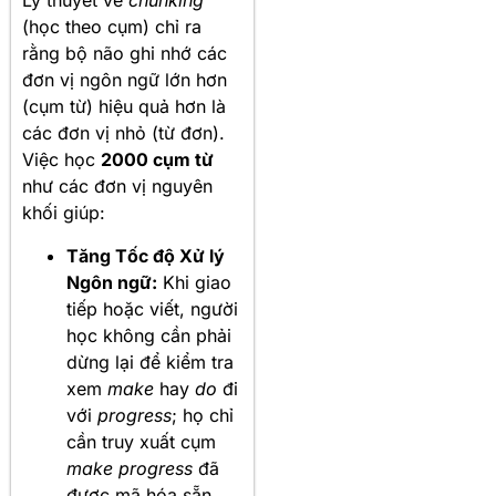
Lý thuyết về
chunking
(học theo cụm) chỉ ra
rằng bộ não ghi nhớ các
đơn vị ngôn ngữ lớn hơn
(cụm từ) hiệu quả hơn là
các đơn vị nhỏ (từ đơn).
Việc học
2000 cụm từ
như các đơn vị nguyên
khối giúp:
Tăng Tốc độ Xử lý
Ngôn ngữ:
Khi giao
tiếp hoặc viết, người
học không cần phải
dừng lại để kiểm tra
xem
make
hay
do
đi
với
progress
; họ chỉ
cần truy xuất cụm
make progress
đã
được mã hóa sẵn.