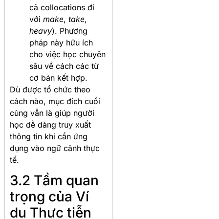
cả collocations đi
với
make
,
take
,
heavy
). Phương
pháp này hữu ích
cho việc học chuyên
sâu về cách các từ
cơ bản kết hợp.
Dù được tổ chức theo
cách nào, mục đích cuối
cùng vẫn là giúp người
học dễ dàng truy xuất
thông tin khi cần ứng
dụng vào ngữ cảnh thực
tế.
3.2 Tầm quan
trọng của Ví
dụ Thực tiễn