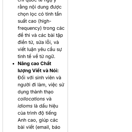
rằng nội dung được
chọn lọc có tính tần
suất cao (high-
frequency) trong các
đề thi và các bài tập
điền từ, sửa lỗi, và
viết luận yêu cầu sự
tinh tế về từ ngữ.
Nâng cao Chất
lượng Viết và Nói:
Đối với sinh viên và
người đi làm, việc sử
dụng thành thạo
collocations
và
idioms
là dấu hiệu
của trình độ tiếng
Anh cao, giúp các
bài viết (email, báo