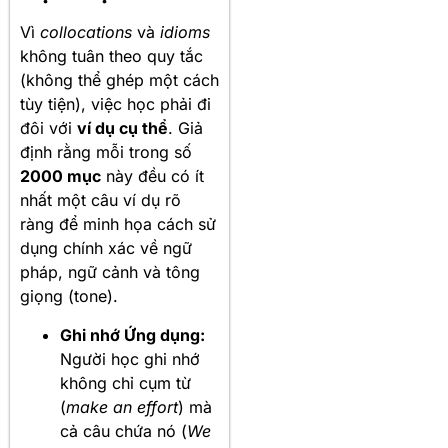
Vì
collocations
và
idioms
không tuân theo quy tắc
(không thể ghép một cách
tùy tiện), việc học phải đi
đôi với
ví dụ cụ thể
. Giả
định rằng mỗi trong số
2000 mục
này đều có ít
nhất một câu ví dụ rõ
ràng để minh họa cách sử
dụng chính xác về ngữ
pháp, ngữ cảnh và tông
giọng (tone).
Ghi nhớ Ứng dụng:
Người học ghi nhớ
không chỉ cụm từ
(
make an effort
) mà
cả câu chứa nó (
We