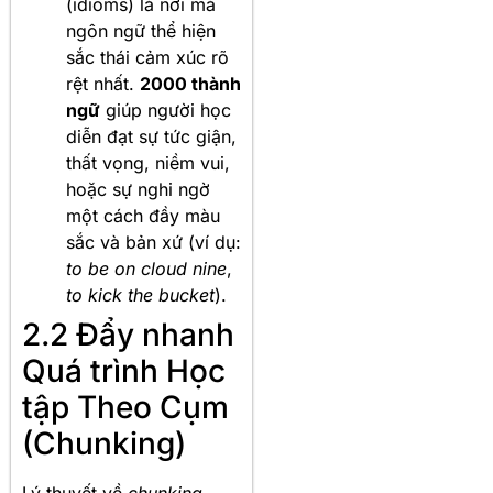
(idioms) là nơi mà
ngôn ngữ thể hiện
sắc thái cảm xúc rõ
rệt nhất.
2000 thành
ngữ
giúp người học
diễn đạt sự tức giận,
thất vọng, niềm vui,
hoặc sự nghi ngờ
một cách đầy màu
sắc và bản xứ (ví dụ:
to be on cloud nine
,
to kick the bucket
).
2.2 Đẩy nhanh
Quá trình Học
tập Theo Cụm
(Chunking)