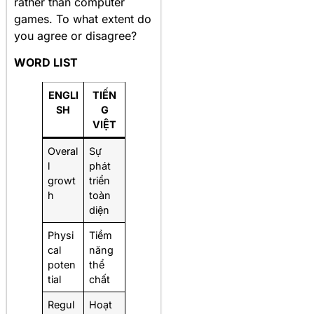
rather than computer
games. To what extent do
you agree or disagree?
WORD LIST
ENGLI
TIẾN
SH
G
VIỆT
Overal
Sự
l
phát
growt
triển
h
toàn
diện
Physi
Tiềm
cal
năng
poten
thể
tial
chất
Regul
Hoạt