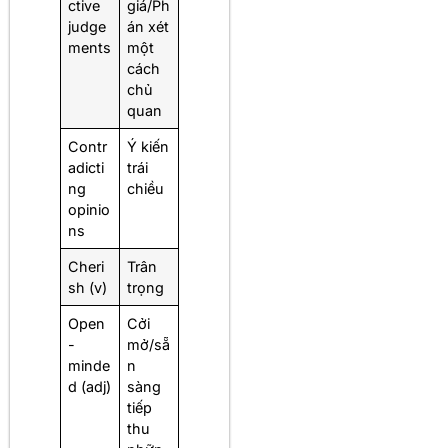
ctive
giá/Ph
judge
án xét
ments
một
cách
chủ
quan
Contr
Ý kiến
adicti
trái
ng
chiều
opinio
ns
Cheri
Trân
sh (v)
trọng
Open
Cởi
-
mở/sẵ
minde
n
d (adj)
sàng
tiếp
thu