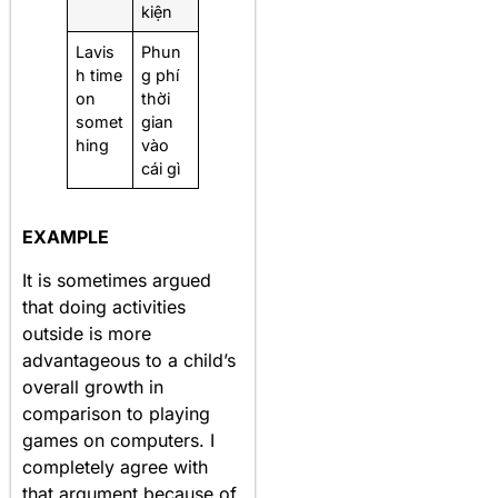
kiện
Lavis
Phun
h time
g phí
on
thời
somet
gian
hing
vào
cái gì
EXAMPLE
It is sometimes argued
that doing activities
outside is more
advantageous to a child’s
overall growth in
comparison to playing
games on computers. I
completely agree with
that argument because of