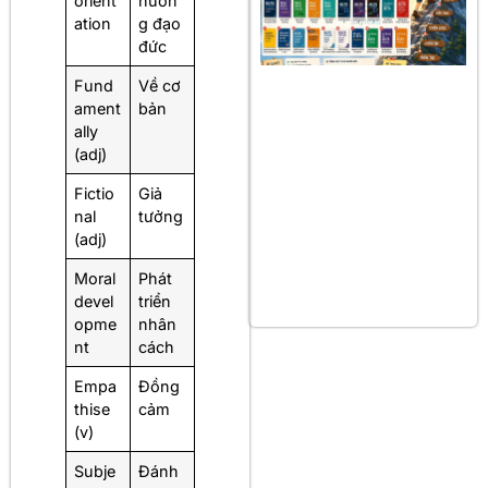
orient
hướn
ation
g đạo
đức
Fund
Về cơ
ament
bản
ally
(adj)
Fictio
Giả
nal
tưởng
(adj)
Moral
Phát
devel
triển
opme
nhân
nt
cách
Empa
Đồng
thise
cảm
(v)
Subje
Đánh