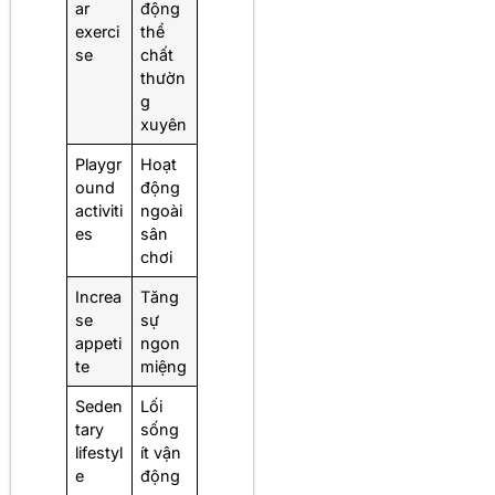
ar
động
exerci
thể
se
chất
thườn
g
xuyên
Playgr
Hoạt
ound
động
activiti
ngoài
es
sân
chơi
Increa
Tăng
se
sự
appeti
ngon
te
miệng
Seden
Lối
tary
sống
lifestyl
ít vận
e
động