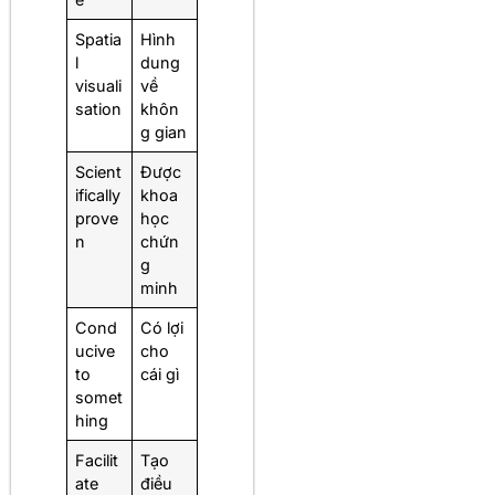
Spatia
Hình
l
dung
visuali
về
sation
khôn
g gian
Scient
Được
ifically
khoa
prove
học
n
chứn
g
minh
Cond
Có lợi
ucive
cho
to
cái gì
somet
hing
Facilit
Tạo
ate
điều