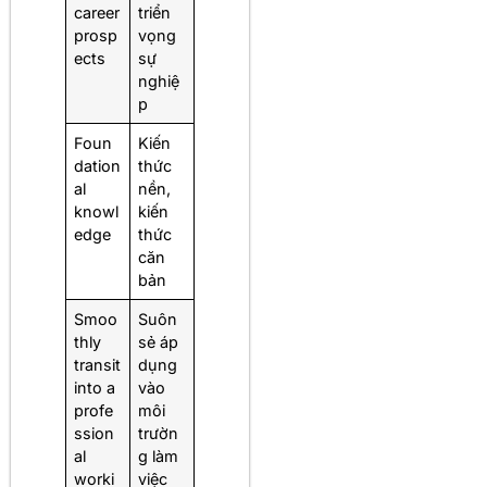
career
triển
prosp
vọng
ects
sự
nghiệ
p
Foun
Kiến
dation
thức
al
nền,
knowl
kiến
edge
thức
căn
bản
Smoo
Suôn
thly
sẻ áp
transit
dụng
into a
vào
profe
môi
ssion
trườn
al
g làm
worki
việc