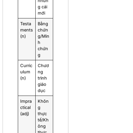
nhữn
g cái
mới
Testa
Bằng
ments
chứn
(n)
g/Min
h
chứn
g
Curric
Chươ
ulum
ng
(n)
trình
giáo
dục
Impra
Khôn
ctical
g
(adj)
thực
tế/Kh
ông
thực