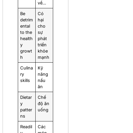
về…
Be
Có
detrim
hại
ental
cho
to the
sự
health
phát
y
triển
growt
khỏe
h
mạnh
Culina
Kỹ
ry
năng
skills
nấu
ăn
Dietar
Chế
y
độ ăn
patter
uống
ns
Readil
Các
y
món