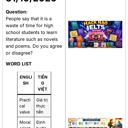
Question:
People say that it is a
waste of time for high
school students to learn
literature such as novels
and poems. Do you agree
or disagree?
WORD LIST
ENGLI
TIẾN
SH
G
VIỆT
Practi
Giá trị
cal
thực
value
tiễn
Moral
Định