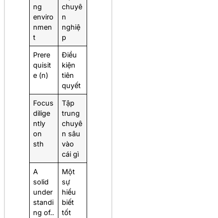
ng
chuyê
enviro
n
nmen
nghiệ
t
p
Prere
Điều
quisit
kiện
e (n)
tiên
quyết
Focus
Tập
dilige
trung
ntly
chuyê
on
n sâu
sth
vào
cái gì
A
Một
solid
sự
under
hiểu
standi
biết
ng of..
tốt