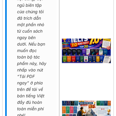
ngũ biên tập
của chúng tôi
đã trích dẫn
một phần nhỏ
từ cuốn sách
ngay bên
dưới. Nếu bạn
muốn đọc
toàn bộ tác
phẩm này, hãy
nhấp vào nút
“Tải PDF
ngay” ở phía
trên để tải về
bản tiếng Việt
đầy đủ hoàn
toàn miễn phí
nhé!