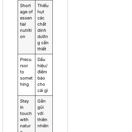
Short
Thiếu
age of
hụt
essen
các
tial
chất
nutriti
dinh
on
dưỡn
g cần
thiết
Precu
Dấu
rsor
hiệu/
to
điềm
somet
báo
hing
cho
cái gì
Stay
Gần
in
gũi
touch
với
with
thiên
natur
nhiên
e