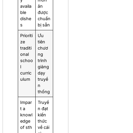
availa
ăn
ble
được
dishe
chuẩn
s
bị sẵn
Prioriti
Ưu
ze
tiên
traditi
chươ
onal
ng
schoo
trình
l
giảng
curric
dạy
ulum
truyề
n
thống
Impar
Truyề
t a
n đạt
knowl
kiến
edge
thức
of sth
về cái