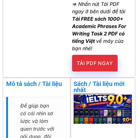
=> Nhấn nút Tải PDF
ngay ở bên dưới để tải
Tải FREE sách 1000+
Academic Phrases For
Writing Task 2 PDF có
tiếng Việt
về máy của
bạn nhé!
TẢI PDF NGAY
Mô tả sách / Tài liệu
Sách / Tài liệu mới
nhất
Để giúp bạn
có cái nhìn sơ
lược và làm
quen trước với
nội dung, đội