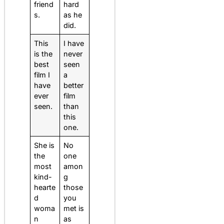
friend
hard
s.
as he
did.
This
I have
is the
never
best
seen
film I
a
have
better
ever
film
seen.
than
this
one.
She is
No
the
one
most
amon
kind-
g
hearte
those
d
you
woma
met is
n
as