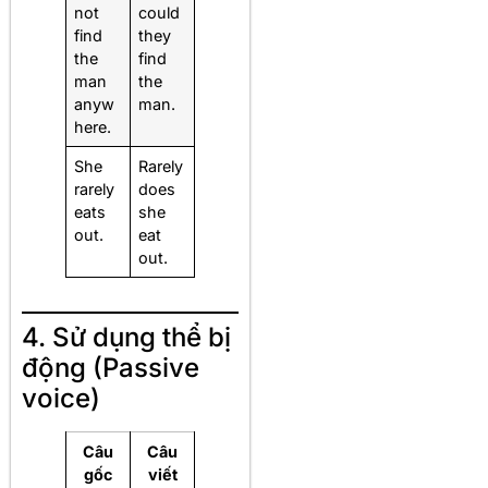
not
could
find
they
the
find
man
the
anyw
man.
here.
She
Rarely
rarely
does
eats
she
out.
eat
out.
4. Sử dụng thể bị
động (Passive
voice)
Câu
Câu
gốc
viết