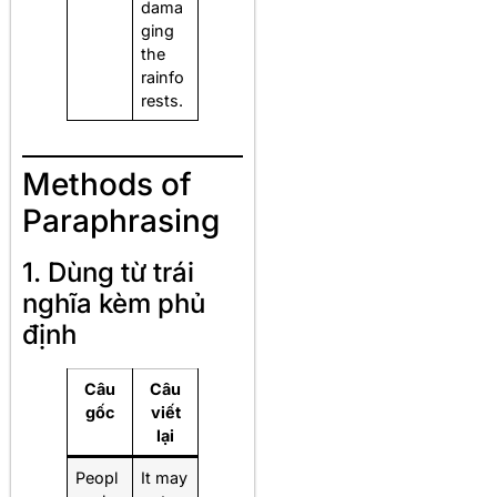
dama
ging
the
rainfo
rests.
Methods of
Paraphrasing
1. Dùng từ trái
nghĩa kèm phủ
định
Câu
Câu
gốc
viết
lại
Peopl
It may