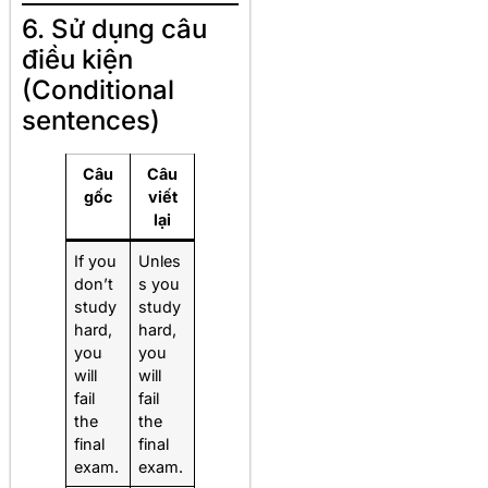
6. Sử dụng câu
điều kiện
(Conditional
sentences)
Câu
Câu
gốc
viết
lại
If you
Unles
don’t
s you
study
study
hard,
hard,
you
you
will
will
fail
fail
the
the
final
final
exam.
exam.