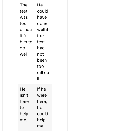
The
He
test
could
was
have
too
done
difficu
well if
lt for
the
him to
test
do
had
well.
not
been
too
difficu
lt.
He
If he
isn’t
were
here
here,
to
he
help
could
me.
help
me.