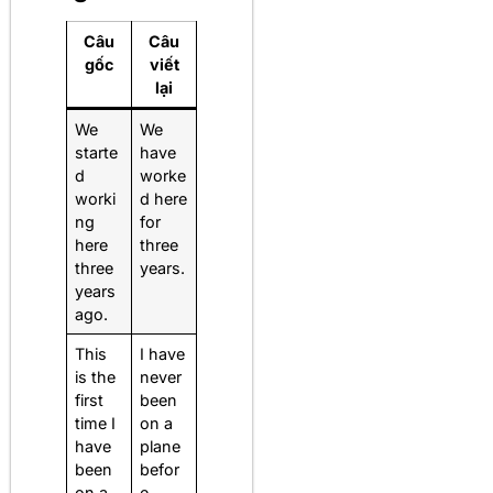
Câu
Câu
gốc
viết
lại
We
We
starte
have
d
worke
worki
d here
ng
for
here
three
three
years.
years
ago.
This
I have
is the
never
first
been
time I
on a
have
plane
been
befor
on a
e.