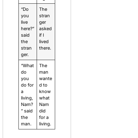
“Do
The
you
stran
live
ger
here?”
asked
said
if I
the
lived
stran
there.
ger.
“What
The
do
man
you
wante
do for
d to
a
know
living,
what
Nam?
Nam
” said
did
the
for a
man.
living.