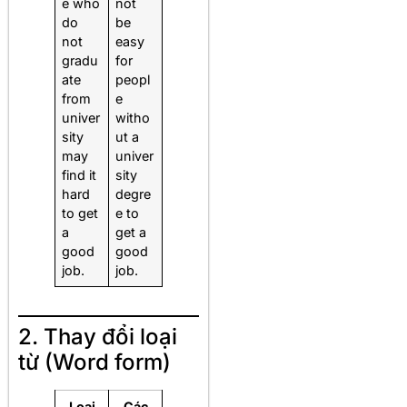
e who
not
do
be
not
easy
gradu
for
ate
peopl
from
e
univer
witho
sity
ut a
may
univer
find it
sity
hard
degre
to get
e to
a
get a
good
good
job.
job.
2. Thay đổi loại
từ (Word form)
Loại
Các