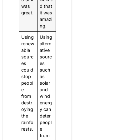
was
d that
great.
it was
amazi
ng.
Using
Using
renew
altern
able
ative
sourc
sourc
es
es
could
such
stop
as
peopl
solar
e
and
from
wind
destr
energ
oying
y can
the
deter
rainfo
peopl
rests.
e
from