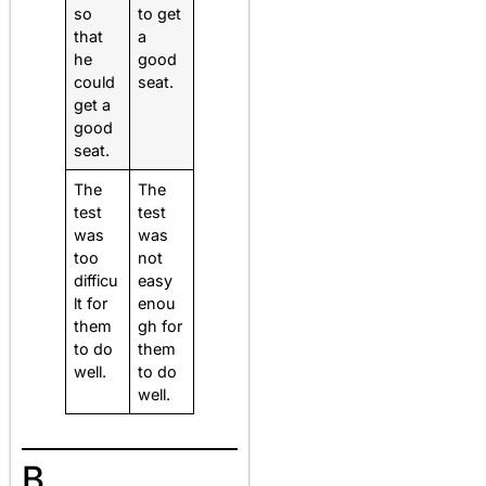
so
to get
that
a
he
good
could
seat.
get a
good
seat.
The
The
test
test
was
was
too
not
difficu
easy
lt for
enou
them
gh for
to do
them
well.
to do
well.
B.