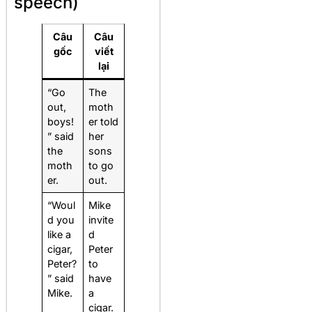
speech)
Câu
Câu
gốc
viết
lại
“Go
The
out,
moth
boys!
er told
” said
her
the
sons
moth
to go
er.
out.
“Woul
Mike
d you
invite
like a
d
cigar,
Peter
Peter?
to
” said
have
Mike.
a
cigar.