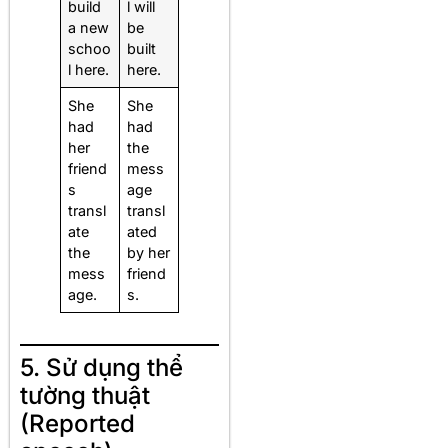
build
l will
a new
be
schoo
built
l here.
here.
She
She
had
had
her
the
friend
mess
s
age
transl
transl
ate
ated
the
by her
mess
friend
age.
s.
5. Sử dụng thể
tường thuật
(Reported