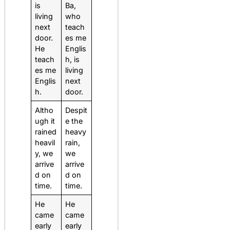
is
Ba,
living
who
next
teach
door.
es me
He
Englis
teach
h, is
es me
living
Englis
next
h.
door.
Altho
Despit
ugh it
e the
rained
heavy
heavil
rain,
y, we
we
arrive
arrive
d on
d on
time.
time.
He
He
came
came
early
early