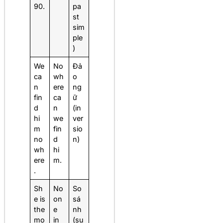
90.
pa
st
sim
ple
)
We
No
Đả
ca
wh
o
n
ere
ng
fin
ca
ữ
d
n
(in
hi
we
ver
m
fin
sio
no
d
n)
wh
hi
ere
m.
.
Sh
No
So
e is
on
sá
the
e
nh
mo
in
(su