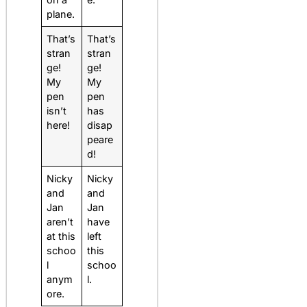
plane.
That’s
That’s
stran
stran
ge!
ge!
My
My
pen
pen
isn’t
has
here!
disap
peare
d!
Nicky
Nicky
and
and
Jan
Jan
aren’t
have
at this
left
schoo
this
l
schoo
anym
l.
ore.