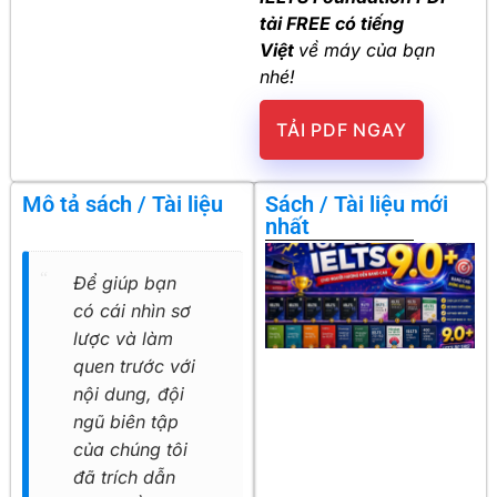
tải FREE có tiếng
Việt
về máy của bạn
nhé!
TẢI PDF NGAY
Mô tả sách / Tài liệu
Sách / Tài liệu mới
nhất
Để giúp bạn
có cái nhìn sơ
lược và làm
quen trước với
nội dung, đội
ngũ biên tập
của chúng tôi
đã trích dẫn