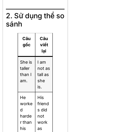
2. Sử dụng thể so
sánh
Câu
Câu
gốc
viết
lại
She is
I am
taller
not as
than I
tall as
am.
she
is.
He
His
worke
friend
d
s did
harde
not
r than
work
his
as