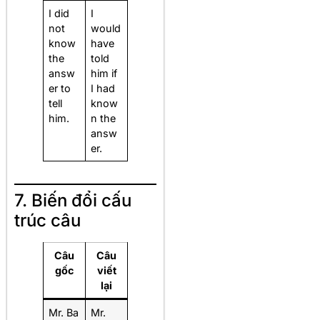
I did
I
not
would
know
have
the
told
answ
him if
er to
I had
tell
know
him.
n the
answ
er.
7. Biến đổi cấu
trúc câu
Câu
Câu
gốc
viết
lại
Mr. Ba
Mr.