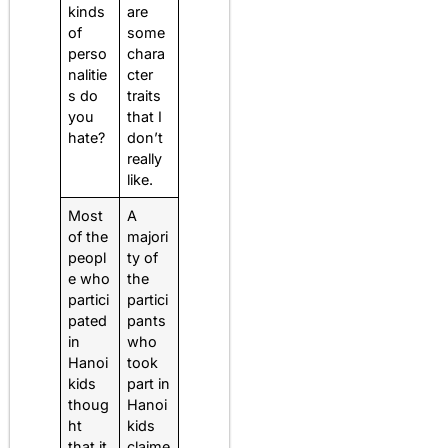
kinds
are
of
some
perso
chara
nalitie
cter
s do
traits
you
that I
hate?
don’t
really
like.
Most
A
of the
majori
peopl
ty of
e who
the
partici
partici
pated
pants
in
who
Hanoi
took
kids
part in
thoug
Hanoi
ht
kids
that it
claime