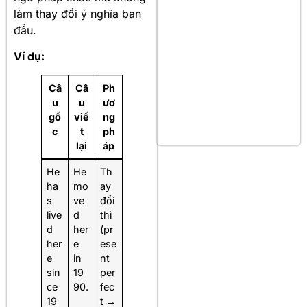
làm thay đổi ý nghĩa ban
đầu.
Ví dụ:
Câ
Câ
Ph
u
u
ươ
gố
viế
ng
c
t
ph
lại
áp
He
He
Th
ha
mo
ay
s
ve
đổi
live
d
thì
d
her
(pr
her
e
ese
e
in
nt
sin
19
per
ce
90.
fec
19
t →