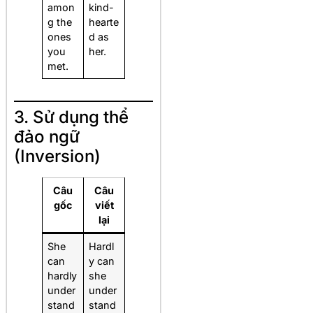
amon
kind-
g the
hearte
ones
d as
you
her.
met.
3. Sử dụng thể
đảo ngữ
(Inversion)
Câu
Câu
gốc
viết
lại
She
Hardl
can
y can
hardly
she
under
under
stand
stand