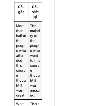
Câu
Câu
gốc
viết
lại
More
The
than
majori
half of
ty of
the
the
peopl
peopl
e who
e who
atten
went
ded
to this
this
cours
cours
e
e
thoug
thoug
ht it
ht it
was
was
amazi
great.
ng.
What
There