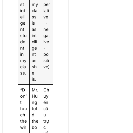
st
my
per
int
cla
lati
elli
ss
ve
ge
is
→
nt
as
ne
stu
int
gat
de
elli
ive
nt
ge
-
in
nt
po
my
as
siti
cla
sh
ve)
ss.
e
is.
“D
Mr.
Ch
on’
Hu
uy
t
ng
ển
tou
tol
câ
ch
d
u
the
the
trự
wir
bo
c