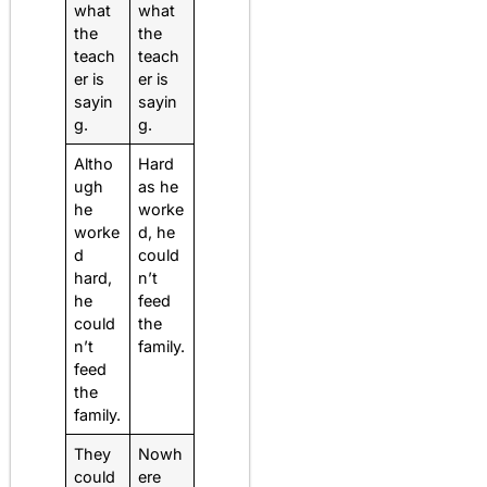
what
what
the
the
teach
teach
er is
er is
sayin
sayin
g.
g.
Altho
Hard
ugh
as he
he
worke
worke
d, he
d
could
hard,
n’t
he
feed
could
the
n’t
family.
feed
the
family.
They
Nowh
could
ere