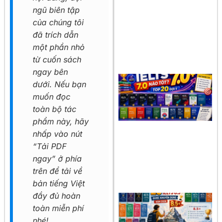
ngũ biên tập
của chúng tôi
đã trích dẫn
một phần nhỏ
từ cuốn sách
ngay bên
dưới. Nếu bạn
muốn đọc
toàn bộ tác
phẩm này, hãy
nhấp vào nút
“Tải PDF
ngay” ở phía
trên để tải về
bản tiếng Việt
đầy đủ hoàn
toàn miễn phí
nhé!