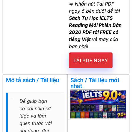
=> Nhấn nút Tải PDF
ngay ở bên dưới để tải
Sách Tự Học IELTS
Reading Mới Phiên Bản
2020 PDF tải FREE có
tiếng Việt
về máy của
bạn nhé!
TẢI PDF NGAY
Mô tả sách / Tài liệu
Sách / Tài liệu mới
nhất
Để giúp bạn
có cái nhìn sơ
lược và làm
quen trước với
nội dung, đội