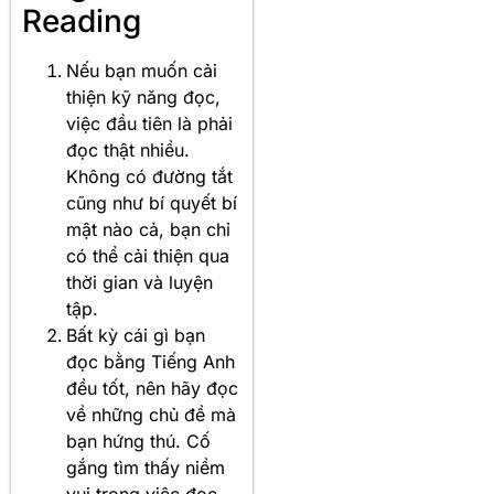
Reading
Nếu bạn muốn cải
thiện kỹ năng đọc,
việc đầu tiên là phải
đọc thật nhiều.
Không có đường tắt
cũng như bí quyết bí
mật nào cả, bạn chỉ
có thể cải thiện qua
thời gian và luyện
tập.
Bất kỳ cái gì bạn
đọc bằng Tiếng Anh
đều tốt, nên hãy đọc
về những chủ đề mà
bạn hứng thú. Cố
gắng tìm thấy niềm
vui trong việc đọc