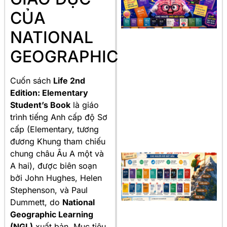
CỦA
NATIONAL
GEOGRAPHIC
Cuốn sách
Life 2nd
Edition: Elementary
Student’s Book
là giáo
trình tiếng Anh cấp độ Sơ
cấp (Elementary, tương
đương Khung tham chiếu
chung châu Âu A một và
A hai), được biên soạn
bởi John Hughes, Helen
Stephenson, và Paul
Dummett, do
National
Geographic Learning
(NGL)
xuất bản. Mục tiêu