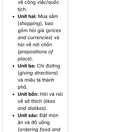
về công việc/quốc
tịch.
Unit hai:
Mua sắm
(
shopping
), bao
gồm hỏi giá (
prices
and currencies
) và
hỏi về nơi chốn
(
prepositions of
place
).
Unit ba:
Chỉ đường
(
giving directions
)
và miêu tả thành
phố.
Unit bốn:
Hỏi và nói
về sở thích (
likes
and dislikes
).
Unit sáu:
Đặt món
ăn và đồ uống
(
ordering food and