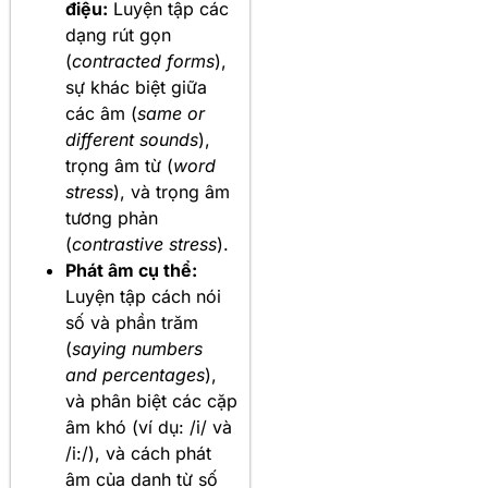
điệu:
Luyện tập các
dạng rút gọn
(
contracted forms
),
sự khác biệt giữa
các âm (
same or
different sounds
),
trọng âm từ (
word
stress
), và trọng âm
tương phản
(
contrastive stress
).
Phát âm cụ thể:
Luyện tập cách nói
số và phần trăm
(
saying numbers
and percentages
),
và phân biệt các cặp
âm khó (ví dụ: /i/ và
/i:/), và cách phát
âm của danh từ số