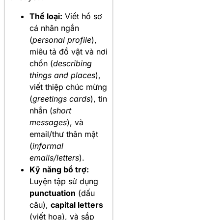
Thể loại:
Viết hồ sơ
cá nhân ngắn
(
personal profile
),
miêu tả đồ vật và nơi
chốn (
describing
things and places
),
viết thiệp chúc mừng
(
greetings cards
), tin
nhắn (
short
messages
), và
email/thư thân mật
(
informal
emails/letters
).
Kỹ năng bổ trợ:
Luyện tập sử dụng
punctuation
(dấu
câu),
capital letters
(viết hoa), và sắp