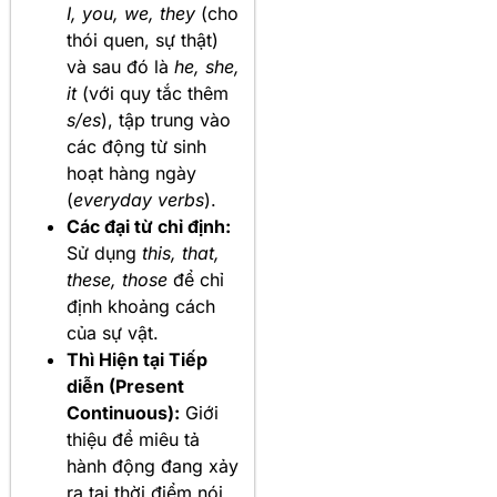
I, you, we, they
(cho
thói quen, sự thật)
và sau đó là
he, she,
it
(với quy tắc thêm
s/es
), tập trung vào
các động từ sinh
hoạt hàng ngày
(
everyday verbs
).
Các đại từ chỉ định:
Sử dụng
this, that,
these, those
để chỉ
định khoảng cách
của sự vật.
Thì Hiện tại Tiếp
diễn (Present
Continuous):
Giới
thiệu để miêu tả
hành động đang xảy
ra tại thời điểm nói.