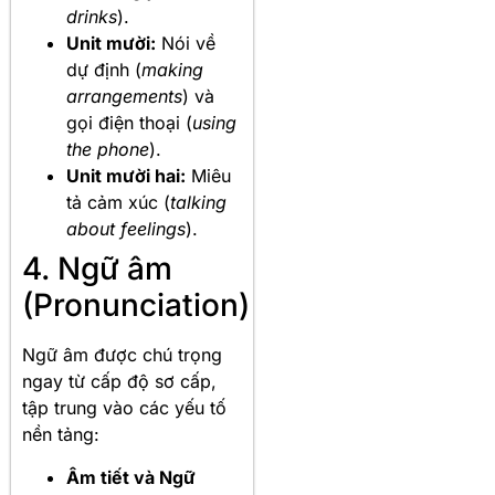
drinks
).
Unit mười:
Nói về
dự định (
making
arrangements
) và
gọi điện thoại (
using
the phone
).
Unit mười hai:
Miêu
tả cảm xúc (
talking
about feelings
).
4. Ngữ âm
(Pronunciation)
Ngữ âm được chú trọng
ngay từ cấp độ sơ cấp,
tập trung vào các yếu tố
nền tảng:
Âm tiết và Ngữ