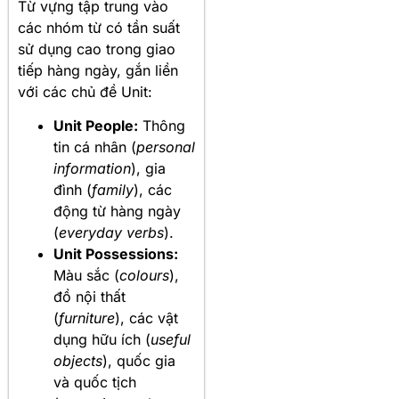
Từ vựng tập trung vào
các nhóm từ có tần suất
sử dụng cao trong giao
tiếp hàng ngày, gắn liền
với các chủ đề Unit:
Unit People:
Thông
tin cá nhân (
personal
information
), gia
đình (
family
), các
động từ hàng ngày
(
everyday verbs
).
Unit Possessions:
Màu sắc (
colours
),
đồ nội thất
(
furniture
), các vật
dụng hữu ích (
useful
objects
), quốc gia
và quốc tịch