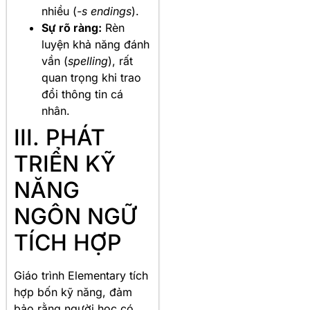
nhiều (
-s endings
).
Sự rõ ràng:
Rèn
luyện khả năng đánh
vần (
spelling
), rất
quan trọng khi trao
đổi thông tin cá
nhân.
III. PHÁT
TRIỂN KỸ
NĂNG
NGÔN NGỮ
TÍCH HỢP
Giáo trình Elementary tích
hợp bốn kỹ năng, đảm
bảo rằng người học có