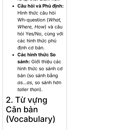
Câu hỏi và Phủ định:
Hình thức câu hỏi
Wh-question (
What,
Where, How
) và câu
hỏi Yes/No, cùng với
các hình thức phủ
định cơ bản.
Các hình thức So
sánh:
Giới thiệu các
hình thức so sánh cơ
bản (so sánh bằng
as…as
, so sánh hơn
taller than
).
2. Từ vựng
Căn bản
(Vocabulary)