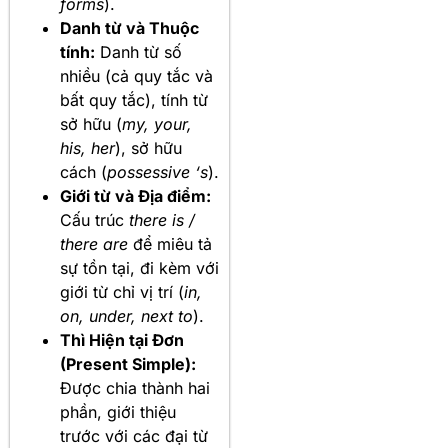
forms
).
Danh từ và Thuộc
tính:
Danh từ số
nhiều (cả quy tắc và
bất quy tắc), tính từ
sở hữu (
my, your,
his, her
), sở hữu
cách (
possessive ‘s
).
Giới từ và Địa điểm:
Cấu trúc
there is /
there are
để miêu tả
sự tồn tại, đi kèm với
giới từ chỉ vị trí (
in,
on, under, next to
).
Thì Hiện tại Đơn
(Present Simple):
Được chia thành hai
phần, giới thiệu
trước với các đại từ