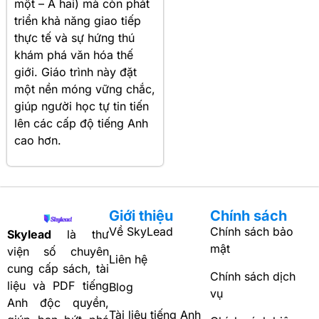
một – A hai) mà còn phát
triển khả năng giao tiếp
thực tế và sự hứng thú
khám phá văn hóa thế
giới. Giáo trình này đặt
một nền móng vững chắc,
giúp người học tự tin tiến
lên các cấp độ tiếng Anh
cao hơn.
Giới thiệu
Chính sách
Về SkyLead
Chính sách bảo
Skylead
là thư
mật
viện số chuyên
Liên hệ
cung cấp sách, tài
Chính sách dịch
liệu và PDF tiếng
Blog
vụ
Anh độc quyền,
Tài liệu tiếng Anh