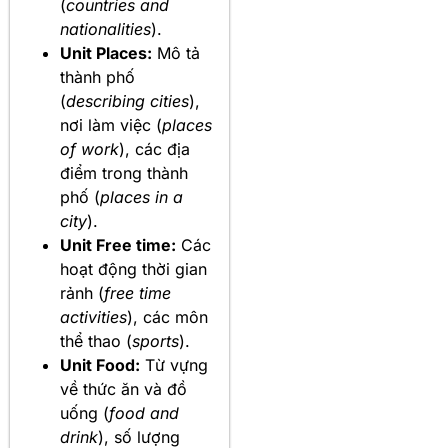
(
countries and
nationalities
).
Unit Places:
Mô tả
thành phố
(
describing cities
),
nơi làm việc (
places
of work
), các địa
điểm trong thành
phố (
places in a
city
).
Unit Free time:
Các
hoạt động thời gian
rảnh (
free time
activities
), các môn
thể thao (
sports
).
Unit Food:
Từ vựng
về thức ăn và đồ
uống (
food and
drink
), số lượng