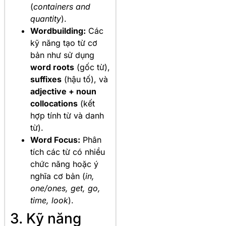
(
containers and
quantity
).
Wordbuilding:
Các
kỹ năng tạo từ cơ
bản như sử dụng
word roots
(gốc từ),
suffixes
(hậu tố), và
adjective + noun
collocations
(kết
hợp tính từ và danh
từ).
Word Focus:
Phân
tích các từ có nhiều
chức năng hoặc ý
nghĩa cơ bản (
in,
one/ones, get, go,
time, look
).
3. Kỹ năng