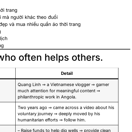
ời trang
i mà người khác theo đuổi
 đẹp và mua nhiều quần áo thời trang
g
lịch
ng
who often helps others.
Detail
Quang Linh ⇒ a Vietnamese vlogger ⇒ garner
much attention for meaningful content ⇒
philanthropic work in Angola.
Two years ago ⇒ came across a video about his
voluntary journey ⇒ deeply moved by his
humanitarian efforts ⇒ follow him.
– Raise funds to help dig wells ⇒ provide clean