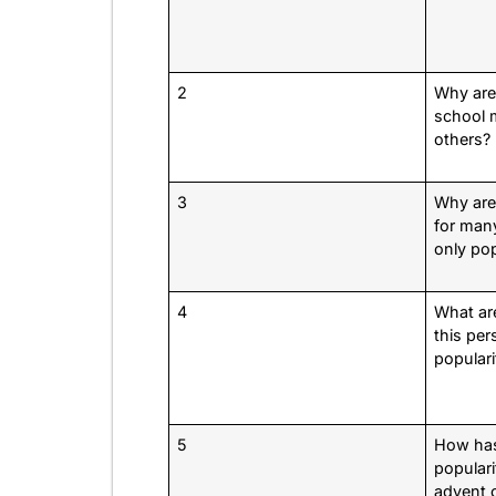
2
Why are
school 
others?
3
Why are
for many
only pop
4
What ar
this per
populari
5
How has
popular
advent o