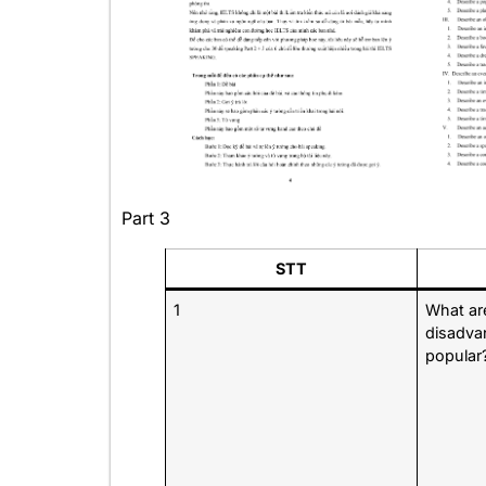
Part 3
STT
1
What ar
disadva
popular