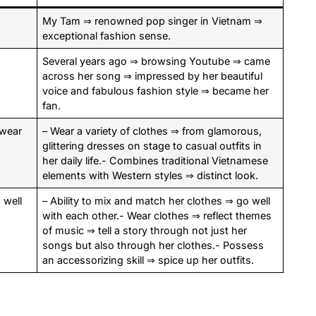
My Tam ⇒ renowned pop singer in Vietnam ⇒
exceptional fashion sense.
Several years ago ⇒ browsing Youtube ⇒ came
across her song ⇒ impressed by her beautiful
voice and fabulous fashion style ⇒ became her
fan.
 wear
– Wear a variety of clothes ⇒ from glamorous,
glittering dresses on stage to casual outfits in
her daily life.- Combines traditional Vietnamese
elements with Western styles ⇒ distinct look.
 well
– Ability to mix and match her clothes ⇒ go well
with each other.- Wear clothes ⇒ reflect themes
of music ⇒ tell a story through not just her
songs but also through her clothes.- Possess
an accessorizing skill ⇒ spice up her outfits.