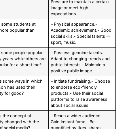
Pressure to maintain a certain
image or meet high
expectations.
 some students at
– Physical appearance.-
more popular than
Academic achievement.- Good
social skills.- Special talents ⇒
sport, music.
 some people popular
– Possess genuine talents.-
 years while others are
Adapt to changing trends and
ular for a short time?
public interests.- Maintain a
positive public image.
e some ways in which
– Initiate fundraising.- Choose
son has used their
to endorse eco-friendly
ty for good?
products.- Use their social
platforms to raise awareness
about social issues.
 the concept of
– Reach a wider audience.-
ity changed with the
Gain instant fame.- Be
f social media?
quantified by likes, shares,