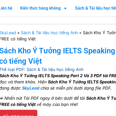
Liên hệ
Kiến thức hàng không
Sách & Tài liệu học t
SkyLead
»
Sách & Tài liệu học tiếng Anh
»
Sách Kho Ý Tưởn
FREE có tiếng Việt
Sách Kho Ý Tưởng IELTS Speaking 
có tiếng Việt
Thể loại PDF:
Sách & Tài liệu học tiếng Anh
Sách Kho Ý Tưởng IELTS Speaking Part 2 Và 3 PDF tải FRE
đọc và tham khảo. Hiện
Sách Kho Ý Tưởng IELTS Speaking 
đang được
SkyLead
chia sẻ miễn phí dưới dạng file PDF.
=> Nhấn nút Tải PDF ngay ở bên dưới để tải
Sách Kho Ý Tưở
FREE có tiếng Việt
về máy của bạn nhé!