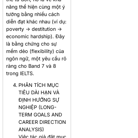
năng thể hiện cùng một ý
tưởng bằng nhiều cách
diễn đạt khác nhau (ví dụ:
poverty -> destitution ->
economic hardship). Đây
là bằng chứng cho sự
mềm dẻo (flexibility) của
ngôn ngữ, một yêu cầu rõ
ràng cho Band 7 và 8
trong IELTS.
PHÂN TÍCH MỤC
TIÊU DÀI HẠN VÀ
ĐỊNH HƯỚNG SỰ
NGHIỆP (LONG-
TERM GOALS AND
CAREER DIRECTION
ANALYSIS)
Việc tác giả đặt mục