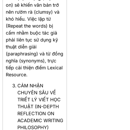
on) sẽ khiến văn bản trở
nên rườm rà (clumsy) và
khó hiểu. Việc lặp từ
(Repeat the words) bị
cấm nhằm buộc tác giả
phải liên tục sử dụng kỹ
thuật diễn giải
(paraphrasing) và từ đồng
nghĩa (synonyms), trực
tiếp cải thiện điểm Lexical
Resource.
CẢM NHẬN
CHUYÊN SÂU VỀ
TRIẾT LÝ VIẾT HỌC
THUẬT (IN-DEPTH
REFLECTION ON
ACADEMIC WRITING
PHILOSOPHY)