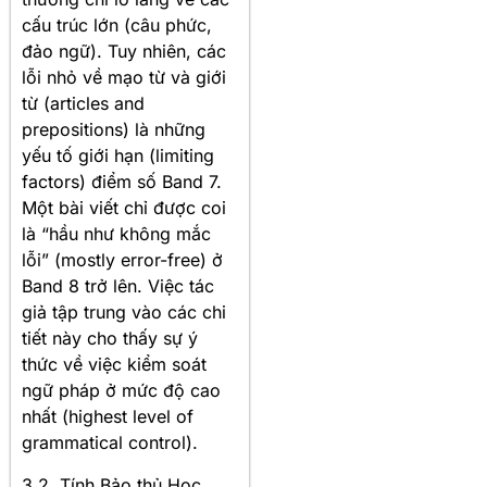
cấu trúc lớn (câu phức,
đảo ngữ). Tuy nhiên, các
lỗi nhỏ về mạo từ và giới
từ (articles and
prepositions) là những
yếu tố giới hạn (limiting
factors) điểm số Band 7.
Một bài viết chỉ được coi
là “hầu như không mắc
lỗi” (mostly error-free) ở
Band 8 trở lên. Việc tác
giả tập trung vào các chi
tiết này cho thấy sự ý
thức về việc kiểm soát
ngữ pháp ở mức độ cao
nhất (highest level of
grammatical control).
3.2. Tính Bảo thủ Học