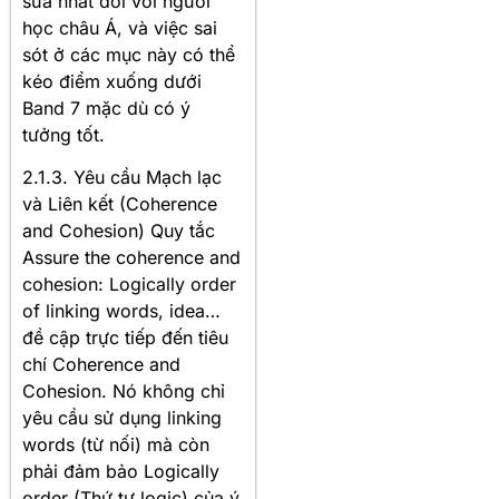
sửa nhất đối với người
học châu Á, và việc sai
sót ở các mục này có thể
kéo điểm xuống dưới
Band 7 mặc dù có ý
tưởng tốt.
2.1.3. Yêu cầu Mạch lạc
và Liên kết (Coherence
and Cohesion) Quy tắc
Assure the coherence and
cohesion: Logically order
of linking words, idea…
đề cập trực tiếp đến tiêu
chí Coherence and
Cohesion. Nó không chỉ
yêu cầu sử dụng linking
words (từ nối) mà còn
phải đảm bảo Logically
order (Thứ tự logic) của ý