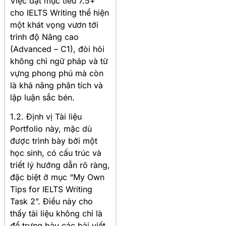
Việc đặt mục tiêu 7.5+
cho IELTS Writing thể hiện
một khát vọng vươn tới
trình độ Nâng cao
(Advanced – C1), đòi hỏi
không chỉ ngữ pháp và từ
vựng phong phú mà còn
là khả năng phân tích và
lập luận sắc bén.
1.2. Định vị Tài liệu
Portfolio này, mặc dù
được trình bày bởi một
học sinh, có cấu trúc và
triết lý hướng dẫn rõ ràng,
đặc biệt ở mục “My Own
Tips for IELTS Writing
Task 2”. Điều này cho
thấy tài liệu không chỉ là
để trưng bày các bài viết