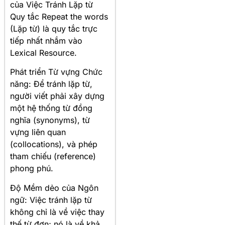
của Việc Tránh Lặp từ
Quy tắc Repeat the words
(Lặp từ) là quy tắc trực
tiếp nhất nhắm vào
Lexical Resource.
Phát triển Từ vựng Chức
năng: Để tránh lặp từ,
người viết phải xây dựng
một hệ thống từ đồng
nghĩa (synonyms), từ
vựng liên quan
(collocations), và phép
tham chiếu (reference)
phong phú.
Độ Mềm dẻo của Ngôn
ngữ: Việc tránh lặp từ
không chỉ là về việc thay
thế từ đơn; nó là về khả