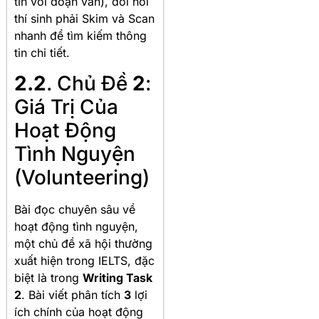
tin với đoạn văn), đòi hỏi
thí sinh phải Skim và Scan
nhanh để tìm kiếm thông
tin chi tiết.
2.2
. Chủ Đề
2
:
Giá Trị Của
Hoạt Động
Tình Nguyện
(Volunteering)
Bài đọc chuyên sâu về
hoạt động tình nguyện,
một chủ đề xã hội thường
xuất hiện trong IELTS, đặc
biệt là trong
Writing Task
2
. Bài viết phân tích
3
lợi
ích chính của hoạt động