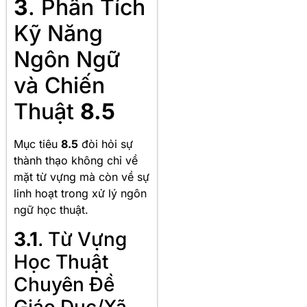
3
. Phân Tích
Kỹ Năng
Ngôn Ngữ
và Chiến
Thuật
8.5
Mục tiêu
8.5
đòi hỏi sự
thành thạo không chỉ về
mặt từ vựng mà còn về sự
linh hoạt trong xử lý ngôn
ngữ học thuật.
3.1
. Từ Vựng
Học Thuật
Chuyên Đề
Giáo Dục/Xã