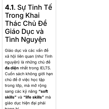
4.1
. Sự Tinh Tế
Trong Khai
Thác Chủ Đề
Giáo Dục và
Tình Nguyện
Giáo dục và các vấn đề
xã hội liên quan (như Tình
nguyện) là những chủ đề
đa diện
nhất trong IELTS.
Cuốn sách không giới hạn
chủ đề ở việc học tập
trong lớp, mà mở rộng
sang các kỹ năng
“soft
skills”
và
“life skills”
mà
giáo dục hiện đại phải
trang bị.