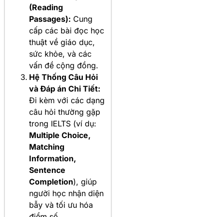
(Reading
Passages):
Cung
cấp các bài đọc học
thuật về giáo dục,
sức khỏe, và các
vấn đề cộng đồng.
Hệ Thống Câu Hỏi
và Đáp án Chi Tiết:
Đi kèm với các dạng
câu hỏi thường gặp
trong IELTS (ví dụ:
Multiple Choice,
Matching
Information,
Sentence
Completion
), giúp
người học nhận diện
bẫy và tối ưu hóa
điểm số.