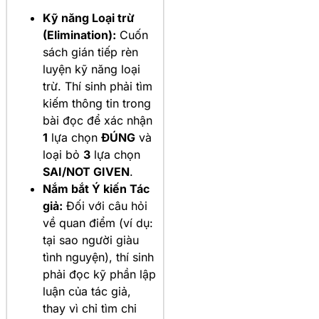
Kỹ năng Loại trừ
(Elimination):
Cuốn
sách gián tiếp rèn
luyện kỹ năng loại
trừ. Thí sinh phải tìm
kiếm thông tin trong
bài đọc để xác nhận
1
lựa chọn
ĐÚNG
và
loại bỏ
3
lựa chọn
SAI/NOT GIVEN
.
Nắm bắt Ý kiến Tác
giả:
Đối với câu hỏi
về quan điểm (ví dụ:
tại sao người giàu
tình nguyện), thí sinh
phải đọc kỹ phần lập
luận của tác giả,
thay vì chỉ tìm chi