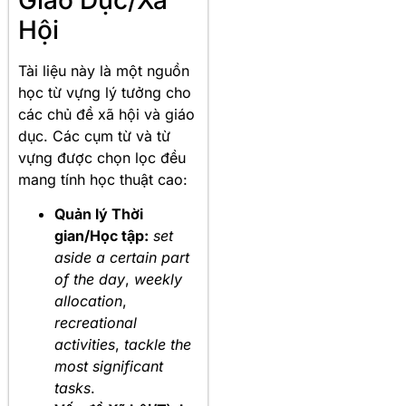
Hội
Tài liệu này là một nguồn
học từ vựng lý tưởng cho
các chủ đề xã hội và giáo
dục. Các cụm từ và từ
vựng được chọn lọc đều
mang tính học thuật cao:
Quản lý Thời
gian/Học tập:
set
aside a certain part
of the day
,
weekly
allocation
,
recreational
activities
,
tackle the
most significant
tasks
.