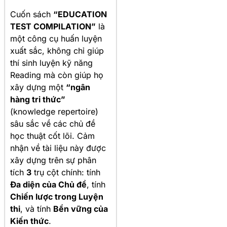
Cuốn sách
“EDUCATION
TEST COMPILATION”
là
một công cụ huấn luyện
xuất sắc, không chỉ giúp
thí sinh luyện kỹ năng
Reading mà còn giúp họ
xây dựng một
“ngân
hàng tri thức”
(knowledge repertoire)
sâu sắc về các chủ đề
học thuật cốt lõi. Cảm
nhận về tài liệu này được
xây dựng trên sự phân
tích
3
trụ cột chính: tính
Đa diện của Chủ đề
, tính
Chiến lược trong Luyện
thi
, và tính
Bền vững của
Kiến thức
.