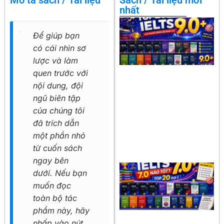
Mô tả sách / Tài liệu
Sách / Tài liệu mới
nhất
Để giúp bạn
có cái nhìn sơ
lược và làm
quen trước với
nội dung, đội
ngũ biên tập
của chúng tôi
đã trích dẫn
một phần nhỏ
từ cuốn sách
ngay bên
dưới. Nếu bạn
muốn đọc
toàn bộ tác
phẩm này, hãy
nhấp vào nút