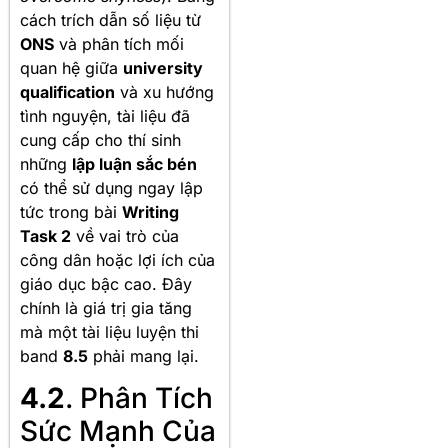
cách trích dẫn số liệu từ
ONS
và phân tích mối
quan hệ giữa
university
qualification
và xu hướng
tình nguyện, tài liệu đã
cung cấp cho thí sinh
những
lập luận sắc bén
có thể sử dụng ngay lập
tức trong bài
Writing
Task 2
về vai trò của
công dân hoặc lợi ích của
giáo dục bậc cao. Đây
chính là giá trị gia tăng
mà một tài liệu luyện thi
band
8.5
phải mang lại.
4.2
. Phân Tích
Sức Mạnh Của