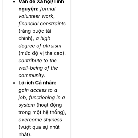
Vấn đề Xã hội/Tình
nguyện:
formal
volunteer work
,
financial constraints
(ràng buộc tài
chính),
a high
degree of altruism
(mức độ vị tha cao),
contribute to the
well-being of the
community
.
Lợi ích Cá nhân:
gain access to a
job
,
functioning in a
system
(hoạt động
trong một hệ thống),
overcome shyness
(vượt qua sự nhút
nhát).