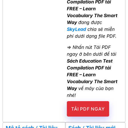
Compilation PDF tải
FREE – Learn
Vocabulary The Smart
Way
đang được
SkyLead
chia sẻ miễn
phí dưới dạng file PDF.
=> Nhấn nút Tải PDF
ngay ở bên dưới để tải
Sách Education Test
Compilation PDF tải
FREE – Learn
Vocabulary The Smart
Way
về máy của bạn
nhé!
TẢI PDF NGAY