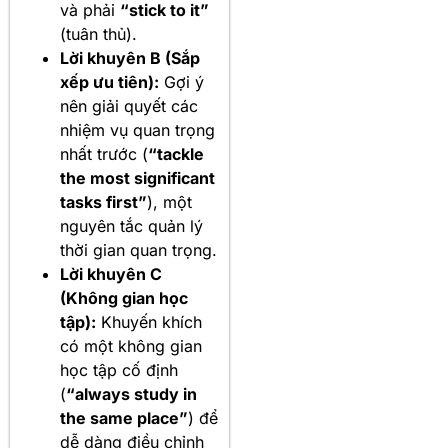
và phải
“stick to it”
(tuân thủ).
Lời khuyên B (Sắp
xếp ưu tiên):
Gợi ý
nên giải quyết các
nhiệm vụ quan trọng
nhất trước (
“tackle
the most significant
tasks first”
), một
nguyên tắc quản lý
thời gian quan trọng.
Lời khuyên C
(Không gian học
tập):
Khuyến khích
có một không gian
học tập cố định
(
“always study in
the same place”
) để
dễ dàng điều chỉnh