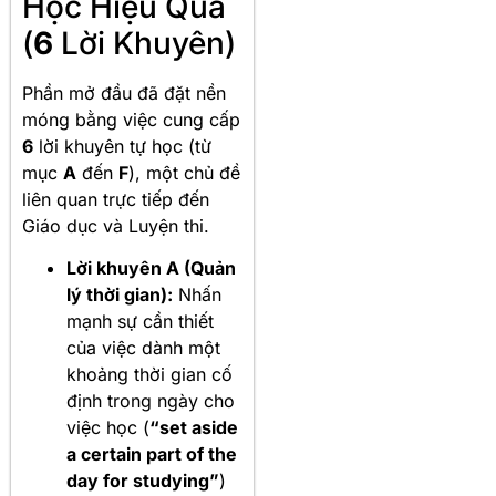
Học Hiệu Quả
(
6
Lời Khuyên)
Phần mở đầu đã đặt nền
móng bằng việc cung cấp
6
lời khuyên tự học (từ
mục
A
đến
F
), một chủ đề
liên quan trực tiếp đến
Giáo dục và Luyện thi.
Lời khuyên A (Quản
lý thời gian):
Nhấn
mạnh sự cần thiết
của việc dành một
khoảng thời gian cố
định trong ngày cho
việc học (
“set aside
a certain part of the
day for studying”
)