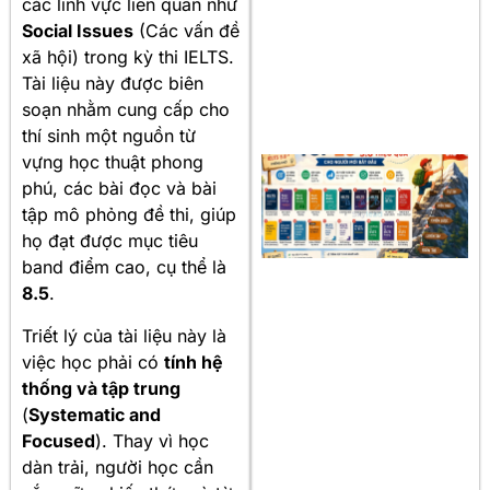
các lĩnh vực liên quan như
Social Issues
(Các vấn đề
xã hội) trong kỳ thi IELTS.
Tài liệu này được biên
soạn nhằm cung cấp cho
thí sinh một nguồn từ
vựng học thuật phong
phú, các bài đọc và bài
tập mô phỏng đề thi, giúp
họ đạt được mục tiêu
band điểm cao, cụ thể là
8.5
.
Triết lý của tài liệu này là
việc học phải có
tính hệ
thống và tập trung
(
Systematic and
Focused
). Thay vì học
dàn trải, người học cần