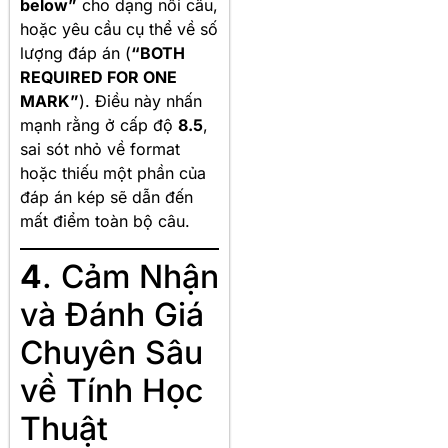
below”
cho dạng nối câu,
hoặc yêu cầu cụ thể về số
lượng đáp án (
“BOTH
REQUIRED FOR ONE
MARK”
). Điều này nhấn
mạnh rằng ở cấp độ
8.5
,
sai sót nhỏ về format
hoặc thiếu một phần của
đáp án kép sẽ dẫn đến
mất điểm toàn bộ câu.
4
. Cảm Nhận
và Đánh Giá
Chuyên Sâu
về Tính Học
Thuật