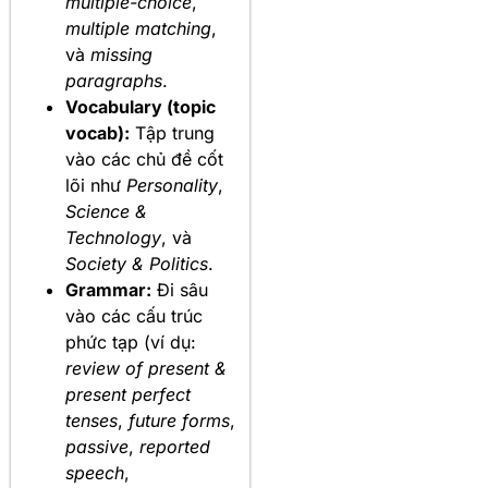
multiple-choice
,
multiple matching
,
và
missing
paragraphs
.
Vocabulary (topic
vocab):
Tập trung
vào các chủ đề cốt
lõi như
Personality
,
Science &
Technology
, và
Society & Politics
.
Grammar:
Đi sâu
vào các cấu trúc
phức tạp (ví dụ:
review of present &
present perfect
tenses
,
future forms
,
passive
,
reported
speech
,