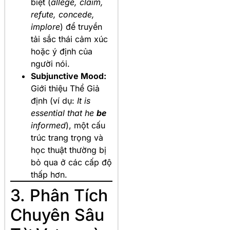
biệt (
allege, claim,
refute, concede,
implore
) để truyền
tải sắc thái cảm xúc
hoặc ý định của
người nói.
Subjunctive Mood:
Giới thiệu Thể Giả
định (ví dụ:
It is
essential that he
be
informed
), một cấu
trúc trang trọng và
học thuật thường bị
bỏ qua ở các cấp độ
thấp hơn.
3. Phân Tích
Chuyên Sâu