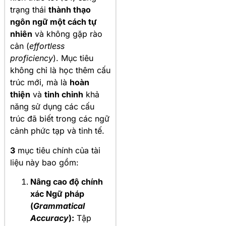
trạng thái
thành thạo
ngôn ngữ một cách tự
nhiên
và không gặp rào
cản (
effortless
proficiency
). Mục tiêu
không chỉ là học thêm cấu
trúc mới, mà là
hoàn
thiện
và
tinh chỉnh
khả
năng sử dụng các cấu
trúc đã biết trong các ngữ
cảnh phức tạp và tinh tế.
3
mục tiêu chính của tài
liệu này bao gồm:
Nâng cao độ chính
xác Ngữ pháp
(
Grammatical
Accuracy
):
Tập