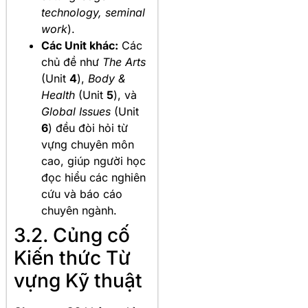
technology, seminal
work
).
Các Unit khác:
Các
chủ đề như
The Arts
(Unit
4
),
Body &
Health
(Unit
5
), và
Global Issues
(Unit
6
) đều đòi hỏi từ
vựng chuyên môn
cao, giúp người học
đọc hiểu các nghiên
cứu và báo cáo
chuyên ngành.
3.2. Củng cố
Kiến thức Từ
vựng Kỹ thuật