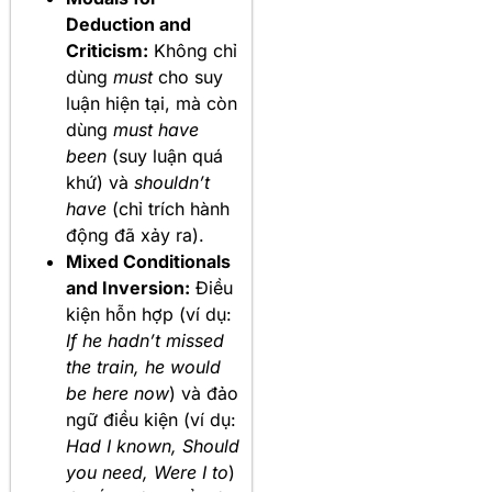
Deduction and
Criticism:
Không chỉ
dùng
must
cho suy
luận hiện tại, mà còn
dùng
must have
been
(suy luận quá
khứ) và
shouldn’t
have
(chỉ trích hành
động đã xảy ra).
Mixed Conditionals
and Inversion:
Điều
kiện hỗn hợp (ví dụ:
If he hadn’t missed
the train, he would
be here now
) và đảo
ngữ điều kiện (ví dụ:
Had I known, Should
you need, Were I to
)