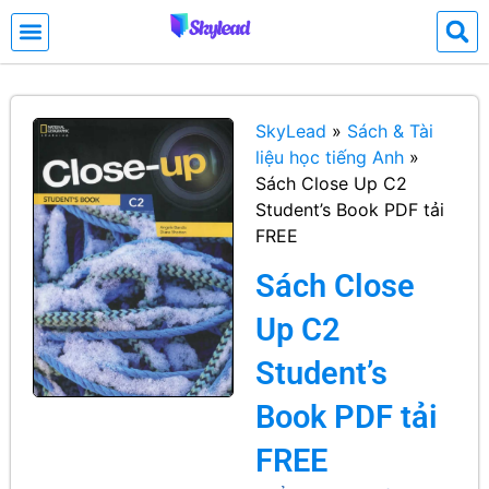
SkyLead
»
Sách & Tài
liệu học tiếng Anh
»
Sách Close Up C2
Student’s Book PDF tải
FREE
Sách Close
Up C2
Student’s
Book PDF tải
FREE