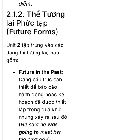
diễn)
.
2.1.2. Thể Tương
lai Phức tạp
(Future Forms)
Unit
2
tập trung vào các
dạng thì tương lai, bao
gồm:
Future in the Past:
Dạng cấu trúc cần
thiết để báo cáo
hành động hoặc kế
hoạch đã được thiết
lập trong quá khứ
nhưng xảy ra sau đó
(
He said he
was
going to
meet her
the next day
).