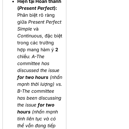
Hiện tại Hoàn thành
(
Present Perfect
):
Phân biệt rõ ràng
giữa
Present Perfect
Simple
và
Continuous
, đặc biệt
trong các trường
hợp mang hàm ý
2
chiều:
A-The
committee has
discussed the issue
for two hours
(nhấn
mạnh thời lượng) vs.
B-The committee
has been discussing
the issue
for two
hours
(nhấn mạnh
tính liên tục và có
thể vẫn đang tiếp