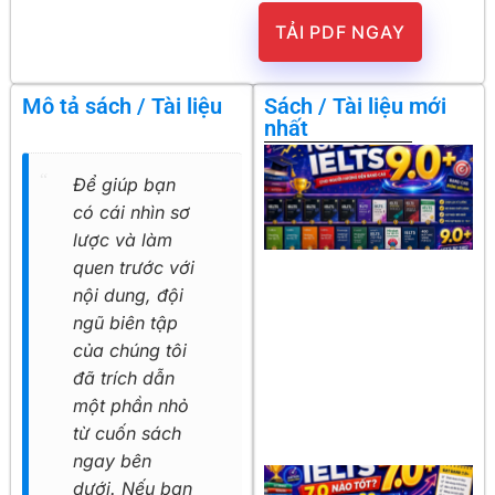
TẢI PDF NGAY
Mô tả sách / Tài liệu
Sách / Tài liệu mới
nhất
Để giúp bạn
có cái nhìn sơ
lược và làm
quen trước với
nội dung, đội
ngũ biên tập
của chúng tôi
đã trích dẫn
một phần nhỏ
từ cuốn sách
ngay bên
dưới. Nếu bạn