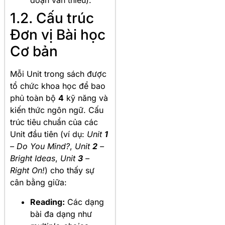
đoạn văn thiếu).
1.2. Cấu trúc
Đơn vị Bài học
Cơ bản
Mỗi Unit trong sách được
tổ chức khoa học để bao
phủ toàn bộ
4
kỹ năng và
kiến thức ngôn ngữ. Cấu
trúc tiêu chuẩn của các
Unit đầu tiên (ví dụ:
Unit
1
– Do You Mind?
,
Unit
2
–
Bright Ideas
,
Unit
3
–
Right On!
) cho thấy sự
cân bằng giữa:
Reading:
Các dạng
bài đa dạng như