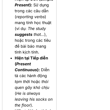
Present
):
Sử dụng
trong các câu dẫn
(
reporting verbs
)
mang tính học thuật
(ví dụ:
The study
suggests
that…
),
hoặc trong các tiêu
đề bài báo mang
tính kịch tính.
Hiện tại Tiếp diễn
(
Present
Continuous
):
Diễn
tả các hành động
tạm thời
hoặc
thói
quen gây khó chịu
(
He is always
leaving his socks on
the floor
).