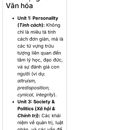
Văn hóa
Unit 1: Personality
(
Tính cách
):
Không
chỉ là miêu tả tính
cách đơn giản, mà là
các từ vựng trừu
tượng liên quan đến
tâm lý học, đạo đức,
và sự đánh giá con
người (ví dụ:
altruism,
predisposition,
cynical, integrity
).
Unit 3: Society &
Politics (
Xã hội &
Chính trị
):
Các khái
niệm về quản trị, luật
pháp, và các vấn đề