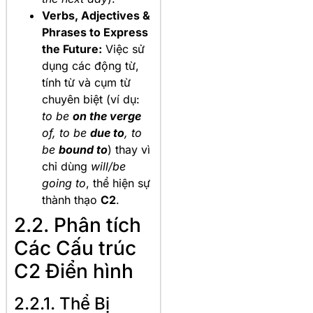
Verbs, Adjectives &
Phrases to Express
the Future:
Việc sử
dụng các động từ,
tính từ và cụm từ
chuyên biệt (ví dụ:
to be
on the verge
of, to be
due to
, to
be
bound to
) thay vì
chỉ dùng
will/be
going to
, thể hiện sự
thành thạo
C2
.
2.2. Phân tích
Các Cấu trúc
C2 Điển hình
2.2.1. Thể Bị