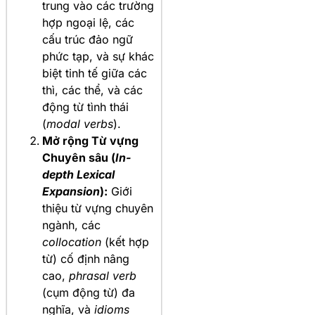
trung vào các trường
hợp ngoại lệ, các
cấu trúc đảo ngữ
phức tạp, và sự khác
biệt tinh tế giữa các
thì, các thể, và các
động từ tình thái
(
modal verbs
).
Mở rộng Từ vựng
Chuyên sâu (
In-
depth Lexical
Expansion
):
Giới
thiệu từ vựng chuyên
ngành, các
collocation
(kết hợp
từ) cố định nâng
cao,
phrasal verb
(cụm động từ) đa
nghĩa, và
idioms