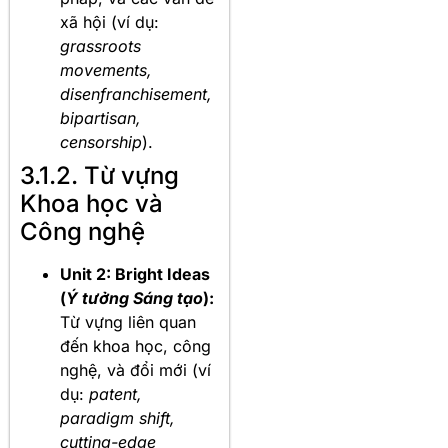
xã hội (ví dụ:
grassroots
movements,
disenfranchisement,
bipartisan,
censorship
).
3.1.2. Từ vựng
Khoa học và
Công nghệ
Unit 2: Bright Ideas
(
Ý tưởng Sáng tạo
):
Từ vựng liên quan
đến khoa học, công
nghệ, và đổi mới (ví
dụ:
patent,
paradigm shift,
cutting-edge