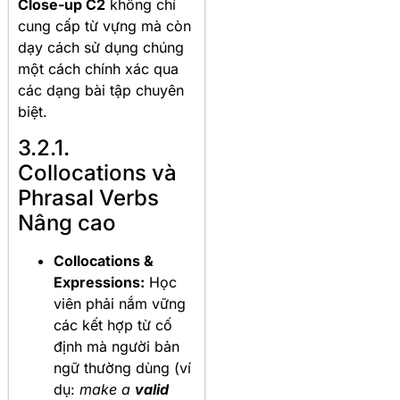
Close-up C2
không chỉ
cung cấp từ vựng mà còn
dạy cách sử dụng chúng
một cách chính xác qua
các dạng bài tập chuyên
biệt.
3.2.1.
Collocations và
Phrasal Verbs
Nâng cao
Collocations &
Expressions:
Học
viên phải nắm vững
các kết hợp từ cố
định mà người bản
ngữ thường dùng (ví
dụ:
make a
valid