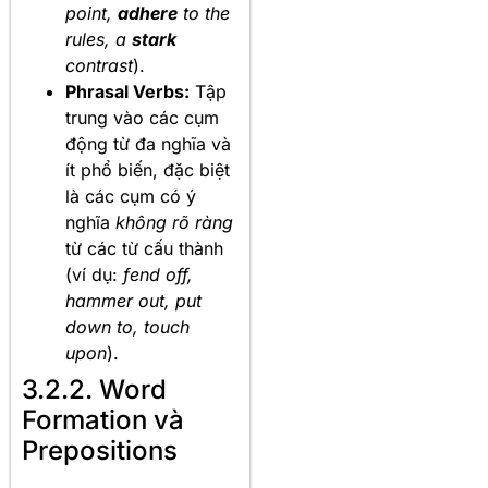
point,
adhere
to the
rules, a
stark
contrast
).
Phrasal Verbs:
Tập
trung vào các cụm
động từ đa nghĩa và
ít phổ biến, đặc biệt
là các cụm có ý
nghĩa
không rõ ràng
từ các từ cấu thành
(ví dụ:
fend off,
hammer out, put
down to, touch
upon
).
3.2.2. Word
Formation và
Prepositions