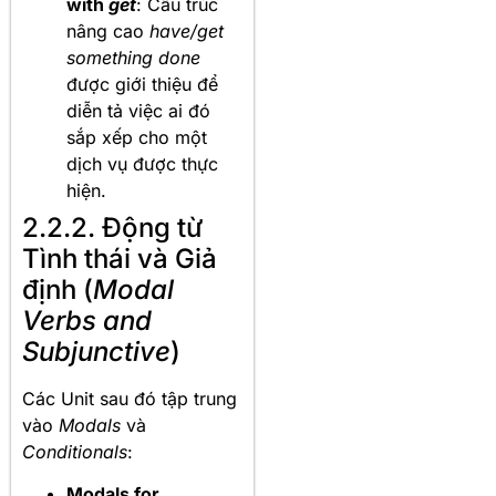
with
get
: Cấu trúc
nâng cao
have/get
something done
được giới thiệu để
diễn tả việc ai đó
sắp xếp cho một
dịch vụ được thực
hiện.
2.2.2. Động từ
Tình thái và Giả
định (
Modal
Verbs and
Subjunctive
)
Các Unit sau đó tập trung
vào
Modals
và
Conditionals
:
Modals for