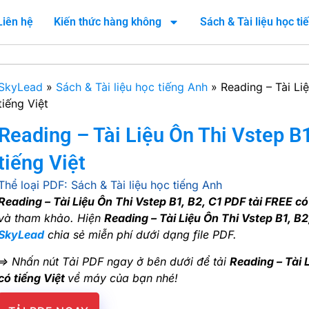
Liên hệ
Kiến thức hàng không
Sách & Tài liệu học t
SkyLead
»
Sách & Tài liệu học tiếng Anh
»
Reading – Tài Li
tiếng Việt
Reading – Tài Liệu Ôn Thi Vstep B1
tiếng Việt
Thể loại PDF:
Sách & Tài liệu học tiếng Anh
Reading – Tài Liệu Ôn Thi Vstep B1, B2, C1 PDF tải FREE có 
và tham khảo. Hiện
Reading – Tài Liệu Ôn Thi Vstep B1, B2
SkyLead
chia sẻ miễn phí dưới dạng file PDF.
=> Nhấn nút Tải PDF ngay ở bên dưới để tải
Reading – Tài 
có tiếng Việt
về máy của bạn nhé!